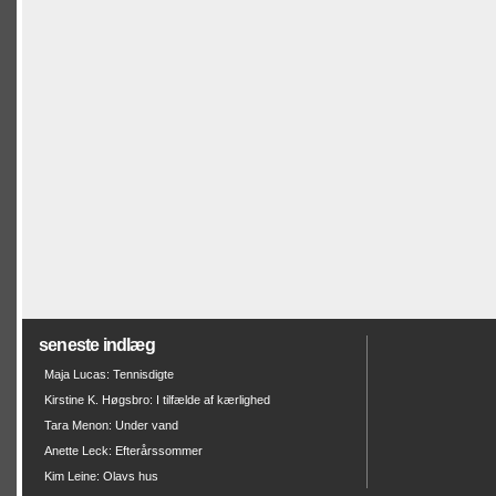
seneste indlæg
Maja Lucas: Tennisdigte
Kirstine K. Høgsbro: I tilfælde af kærlighed
Tara Menon: Under vand
Anette Leck: Efterårssommer
Kim Leine: Olavs hus