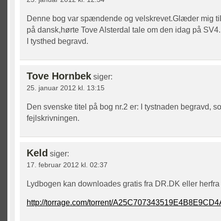
Denne bog var spændende og velskrevet.Glæder mig ti
på dansk,hørte Tove Alsterdal tale om den idag på SV4.D
I tysthed begravd.
Tove Hornbek
siger:
25. januar 2012 kl. 13:15
Den svenske titel på bog nr.2 er: I tystnaden begravd, so
fejlskrivningen.
Keld
siger:
17. februar 2012 kl. 02:37
Lydbogen kan downloades gratis fra DR.DK eller herfra
http://torrage.com/torrent/A25C707343519E4B8E9C