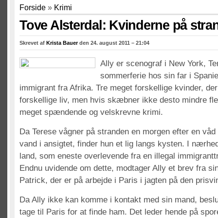
Forside
»
Krimi
Tove Alsterdal: Kvinderne på stra
Skrevet af
Krista Bauer
den 24. august 2011 – 21:04
Ally er scenograf i New York, Te
sommerferie hos sin far i Spanie
immigrant fra Afrika. Tre meget forskellige kvinder, de
forskellige liv, men hvis skæbner ikke desto mindre f
meget spændende og velskrevne krimi.
Da Terese vågner på stranden en morgen efter en våd by
vand i ansigtet, finder hun et lig langs kysten. I nærhe
land, som eneste overlevende fra en illegal immigranttr
Endnu uvidende om dette, modtager Ally et brev fra si
Patrick, der er på arbejde i Paris i jagten på den prisvi
Da Ally ikke kan komme i kontakt med sin mand, beslut
tage til Paris for at finde ham. Det leder hende på spor