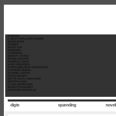
//
//
//
FORSIDE
5 MEST POPULÆRE EMNER
BIOGRAFIER
KRIMIER
NOVELLER
ROMANER
SPÆNDING
BØGER I STUEN
BOGBLOGGERE
ANDREAS KROG
JANE ANDERSEN
KAREN MØLDRUP RASMUSSEN
KATHRINE NORSK
KATRINE LESTER
KRISTA BAUER
METTE BACH LINDGAARD
MORTEN KIDAL
CLAUS HENRIKSEN
BOGBYTTESKABET
OM BOGBLOGGER.DK
digte
spænding
novel