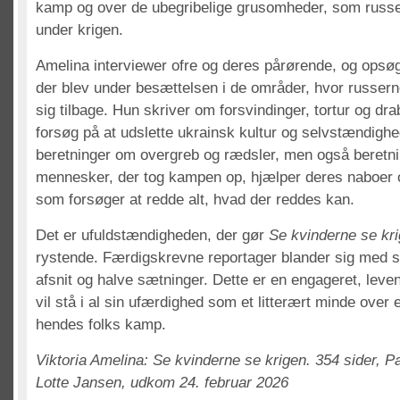
kamp og over de ubegribelige grusomheder, som russe
under krigen.
Amelina interviewer ofre og deres pårørende, og opsøg
der blev under besættelsen i de områder, hvor russer
sig tilbage. Hun skriver om forsvindinger, tortur og dr
forsøg på at udslette ukrainsk kultur og selvstændighe
beretninger om overgreb og rædsler, men også beretn
mennesker, der tog kampen op, hjælper deres naboer
som forsøger at redde alt, hvad der reddes kan.
Det er ufuldstændigheden, der gør
Se kvinderne se kr
rystende. Færdigskrevne reportager blander sig med s
afsnit og halve sætninger. Dette er en engageret, leve
vil stå i al sin ufærdighed som et litterært minde over
hendes folks kamp.
Viktoria Amelina: Se kvinderne se krigen. 354 sider, P
Lotte Jansen, udkom 24. februar 2026