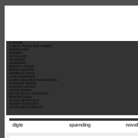
//
//
//
FORSIDE
5 MEST POPULÆRE EMNER
BIOGRAFIER
KRIMIER
NOVELLER
ROMANER
SPÆNDING
BØGER I STUEN
BOGBLOGGERE
ANDREAS KROG
JANE ANDERSEN
KAREN MØLDRUP RASMUSSEN
KATHRINE NORSK
KATRINE LESTER
KRISTA BAUER
METTE BACH LINDGAARD
MORTEN KIDAL
CLAUS HENRIKSEN
BOGBYTTESKABET
OM BOGBLOGGER.DK
digte
spænding
novel