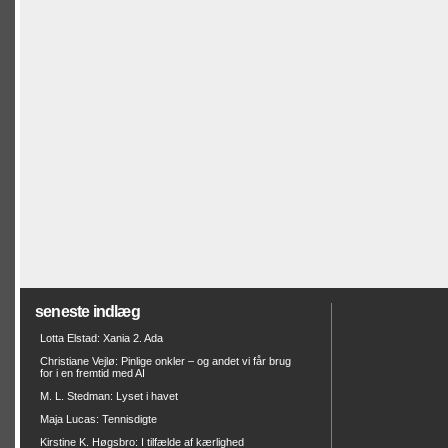
seneste indlæg
Lotta Elstad: Xania 2. Ada
Christiane Vejlø: Pinlige onkler – og andet vi får brug
for i en fremtid med AI
M. L. Stedman: Lyset i havet
Maja Lucas: Tennisdigte
Kirstine K. Høgsbro: I tilfælde af kærlighed