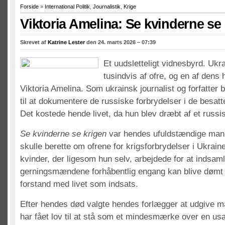
Forside
»
International Politik
,
Journalistik
,
Krige
Viktoria Amelina: Se kvinderne se
Skrevet af
Katrine Lester
den 24. marts 2026 – 07:39
Et uudsletteligt vidnesbyrd. Ukr
tusindvis af ofre, og en af dens h
Viktoria Amelina. Som ukrainsk journalist og forfatter 
til at dokumentere de russiske forbrydelser i de besat
Det kostede hende livet, da hun blev dræbt af et russis
Se kvinderne se krigen
var hendes ufuldstændige manus
skulle berette om ofrene for krigsforbrydelser i Ukrai
kvinder, der ligesom hun selv, arbejdede for at indsaml
gerningsmændene forhåbentlig engang kan blive dømt –
forstand med livet som indsats.
Efter hendes død valgte hendes forlægger at udgive ma
har fået lov til at stå som et mindesmærke over en u