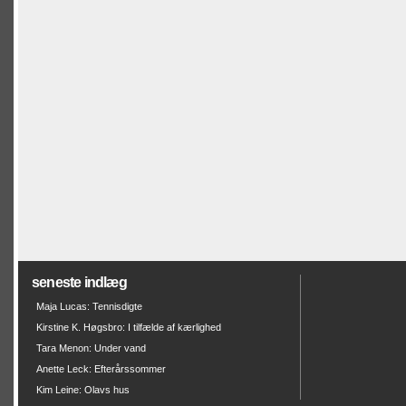
seneste indlæg
Maja Lucas: Tennisdigte
Kirstine K. Høgsbro: I tilfælde af kærlighed
Tara Menon: Under vand
Anette Leck: Efterårssommer
Kim Leine: Olavs hus