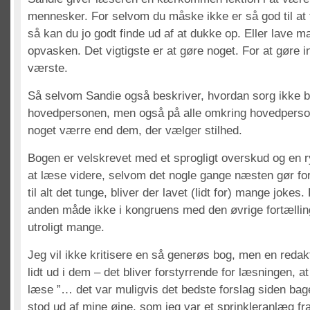
mennesker. For selvom du måske ikke er så god til at 
så kan du jo godt finde ud af at dukke op. Eller lave ma
opvasken. Det vigtigste er at gøre noget. For at gøre i
værste.
Så selvom Sandie også beskriver, hvordan sorg ikke b
hovedpersonen, men også på alle omkring hovedperson
noget værre end dem, der vælger stilhed.
Bogen er velskrevet med et sprogligt overskud og en ry
at læse videre, selvom det nogle gange næsten gør f
til alt det tunge, bliver der lavet (lidt for) mange jokes.
anden måde ikke i kongruens med den øvrige fortælling
utroligt mange.
Jeg vil ikke kritisere en så generøs bog, men en redak
lidt ud i dem – det bliver forstyrrende for læsningen, at
læse ”… det var muligvis det bedste forslag siden bage
stod ud af mine øjne, som jeg var et sprinkleranlæg fr