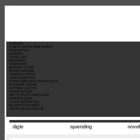
//
//
//
FORSIDE
5 MEST POPULÆRE EMNER
BIOGRAFIER
KRIMIER
NOVELLER
ROMANER
SPÆNDING
BØGER I STUEN
BOGBLOGGERE
ANDREAS KROG
JANE ANDERSEN
KAREN MØLDRUP RASMUSSEN
KATHRINE NORSK
KATRINE LESTER
KRISTA BAUER
METTE BACH LINDGAARD
MORTEN KIDAL
CLAUS HENRIKSEN
BOGBYTTESKABET
OM BOGBLOGGER.DK
digte
spænding
novel