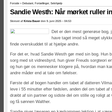
Forside
»
Debutant
,
Fortællinger
,
Selvhjælp
Sandie Westh: Når mørket ruller i
Skrevet af
Krista Bauer
den 9. juni 2025 – 04:53
Det er den mest generøse bog, j
have taget imod så meget ulykke 
finde overskuddet til at hjælpe andre.
For det er, hvad Sandie Westh gør med sin bog. Hun b
sorg med sit vidnesbyrd, hun giver Freuds sorgteori en
og hun gør os mennesker klogere på, hvordan man ka
andre måder end at tale om følelser.
Første del af bogen handler om tabet af datteren Vilma
leve i 55 minutter efter fødslen, anden del om tabet af
dræbt af sin partner og sidste del om stille og roligt at v
og få sønnen Walther.
Sandie giver læseren en kærkommen lektion i at vær