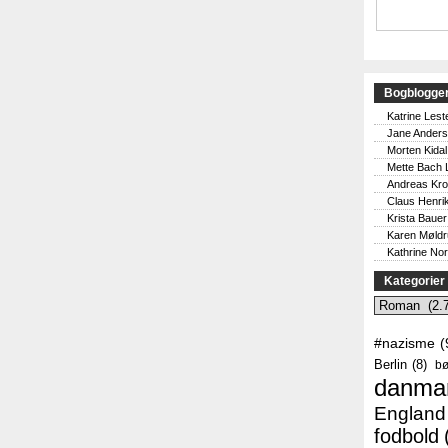
Bogblogge
Katrine Lest
Jane Ander
Morten Kidal
Mette Bach 
Andreas Kr
Claus Henri
Krista Bauer
Karen Møld
Kathrine No
Kategorier
Kategorier
#nazisme
(
Berlin
(8)
bø
danma
England
fodbold