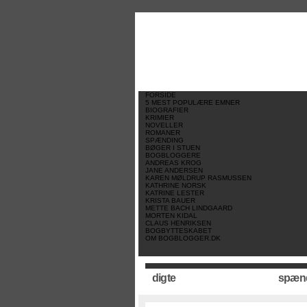
//
//
//
FORSIDE
5 MEST POPULÆRE EMNER
BIOGRAFIER
KRIMIER
NOVELLER
ROMANER
SPÆNDING
BØGER I STUEN
BOGBLOGGERE
ANDREAS KROG
JANE ANDERSEN
KAREN MØLDRUP RASMUSSEN
KATHRINE NORSK
KATRINE LESTER
KRISTA BAUER
METTE BACH LINDGAARD
MORTEN KIDAL
CLAUS HENRIKSEN
BOGBYTTESKABET
OM BOGBLOGGER.DK
digte
spæn