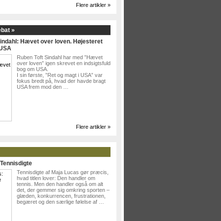
Flere artikler »
ebat »
indahl: Hævet over loven. Højesteret
 USA
Ruben Toft Sindahl har med ”Hævet
over loven” igen skrevet en indsigtsfuld
bog om USA.
I sin første, ”Ret og magt i USA” var
fokus bredt på, hvad der havde bragt
USA frem mod den …
Flere artikler »
Tennisdigte
Tennisdigte af Maja Lucas gør præcis,
hvad titlen lover: Den handler om
tennis. Men den handler også om alt
det, der gemmer sig omkring sporten –
glæden, konkurrencen, frustrationen,
begæret og den særlige følelse af …