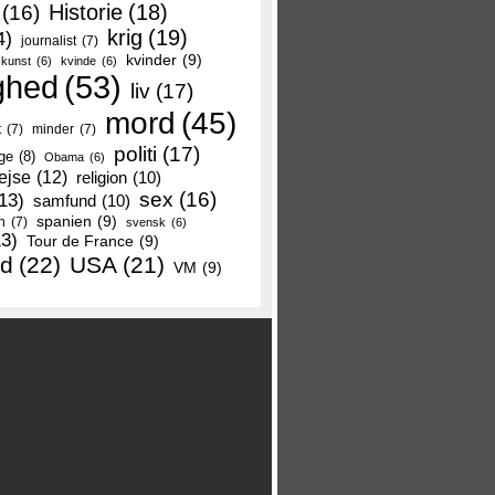
Historie
(18)
(16)
krig
(19)
4)
journalist
(7)
kvinder
(9)
kunst
(6)
kvinde
(6)
ghed
(53)
liv
(17)
mord
(45)
t
(7)
minder
(7)
politi
(17)
ge
(8)
Obama
(6)
ejse
(12)
religion
(10)
sex
(16)
13)
samfund
(10)
spanien
(9)
n
(7)
svensk
(6)
13)
Tour de France
(9)
nd
(22)
USA
(21)
VM
(9)