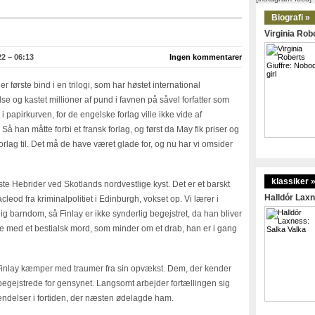
Biografi »
Virginia Robe
2 – 06:13
Ingen kommentarer
er første bind i en trilogi, som har høstet international
e og kastet millioner af pund i favnen på såvel forfatter som
 papirkurven, for de engelske forlag ville ikke vide af
Så han måtte forbi et fransk forlag, og først da May fik priser og
orlag til. Det må de have været glade for, og nu har vi omsider
klassiker 
te Hebrider ved Skotlands nordvestlige kyst. Det er et barskt
Halldór Laxn
leod fra kriminalpolitiet i Edinburgh, vokset op. Vi lærer i
ig barndom, så Finlay er ikke synderlig begejstret, da han bliver
e med et bestialsk mord, som minder om et drab, han er i gang
g Finlay kæmper med traumer fra sin opvækst. Dem, der kender
begejstrede for gensynet. Langsomt arbejder fortællingen sig
ndelser i fortiden, der næsten ødelagde ham.