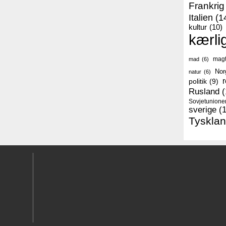
Frankrig
Italien
(1
kultur
(10)
kærli
mag
mad
(6)
Nor
natur
(6)
r
politik
(9)
Rusland
(
Sovjetunione
sverige
(
Tyskla