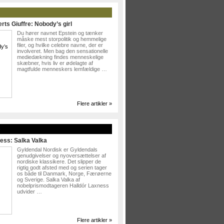
rts Giuffre: Nobody’s girl
Du hører navnet Epstein og tænker
måske mest storpolitik og hemmelige
filer, og hvilke celebre navne, der er
involveret. Men bag den sensationelle
mediedækning findes menneskelige
skæbner, hvis liv er ødelagte af
magtfulde menneskers lemfældige …
Flere artikler »
»
ess: Salka Valka
Gyldendal Nordisk er Gyldendals
genudgivelser og nyoversættelser af
nordiske klassikere. Det slipper de
rigtig godt afsted med og serien tager
os både til Danmark, Norge, Færøerne
og Sverige. Salka Valka af
nobelprismodtageren Halldór Laxness
udvider …
Flere artikler »