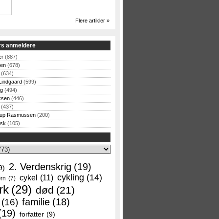
Flere artikler »
rs anmeldere
er
(887)
sen
(678)
(634)
Lindgaard
(599)
og
(494)
ksen
(446)
(437)
rup Rasmussen
(200)
rsk
(105)
2. Verdenskrig
(19)
9)
cykling
(14)
cykel
(11)
rn
(7)
rk
(29)
død
(21)
familie
(18)
(16)
(19)
forfatter
(9)