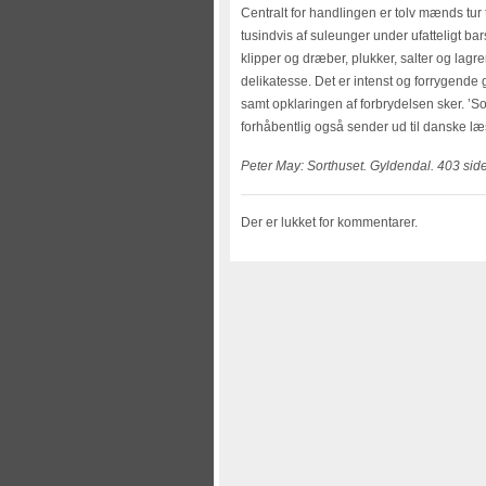
Centralt for handlingen er tolv mænds tur
tusindvis af suleunger under ufatteligt bar
klipper og dræber, plukker, salter og lagre
delikatesse. Det er intenst og forrygende 
samt opklaringen af forbrydelsen sker. ’So
forhåbentlig også sender ud til danske læ
Peter May: Sorthuset. Gyldendal. 403 sid
Der er lukket for kommentarer.