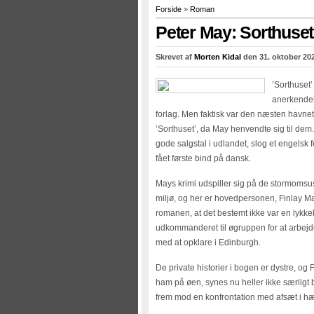
Forside
»
Roman
Peter May: Sorthuset
Skrevet af
Morten Kidal
den 31. oktober 202
’Sorthuset’ 
anerkendels
forlag. Men faktisk var den næsten havnet i
’Sorthuset’, da May henvendte sig til dem. 
gode salgstal i udlandet, slog et engelsk f
fået første bind på dansk.
Mays krimi udspiller sig på de stormomsus
miljø, og her er hovedpersonen, Finlay Mac
romanen, at det bestemt ikke var en lykkel
udkommanderet til øgruppen for at arbejd
med at opklare i Edinburgh.
De private historier i bogen er dystre, o
ham på øen, synes nu heller ikke særligt 
frem mod en konfrontation med afsæt i hæ