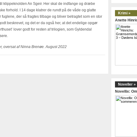
 til klippeknolden An Sgeir. Her skal de indfange og dræbe
ske forhold. I 14 dage klatrer de rundt på de våde og glatte
Krimi »
r fuglene, der så fragtes tilbage og bliver betragtet som en stor
Anette Hinr
godt beskrevet, og det er da også her, at det endelige opgør
rthuset’ lover godt for resten af trilogien, som Gyldendal
sere.
er, oversat af Ninna Brenøe. August 2022
Noveller »
Novellix: 