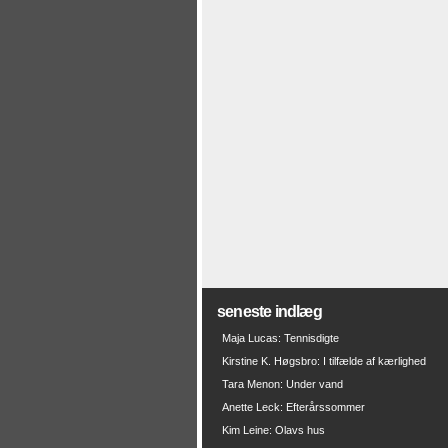
seneste indlæg
Maja Lucas: Tennisdigte
Kirstine K. Høgsbro: I tilfælde af kærlighed
Tara Menon: Under vand
Anette Leck: Efterårssommer
Kim Leine: Olavs hus