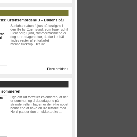
ichs: Grænsemordene 3 – Dødens bål
Sankthansaften fejres på festligvis i
den lille by Egernsund, som ligger ud til
Flensborg Fjord, tømmermændene er
dog store dagen efter, da der i et bål
findes rester af et forkullet
menneskekrop. Det lille …
Flere artikler »
Om sommeren
Lige om lidt fortæller kalenderen, at det
er sommer, og til dasedagene på
stranden eller i haven er der ikke noget
bedre end at have en lille historie med.
Hertil passer den smukke æske …