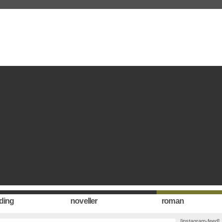
ding
noveller
roman
[instagram-feed]