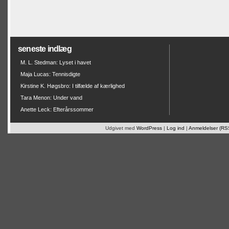
seneste indlæg
M. L. Stedman: Lyset i havet
Maja Lucas: Tennisdigte
Kirstine K. Høgsbro: I tilfælde af kærlighed
Tara Menon: Under vand
Anette Leck: Efterårssommer
Udgivet med
WordPress
|
Log ind
|
Anmeldelser (RS