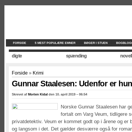
//
//
//
FORSIDE
5 MEST POPULÆRE EMNER
BØGER I STUEN
BOGBLOG
digte
spænding
novel
Forside
»
Krimi
Gunnar Staalesen: Udenfor er hu
Skrevet af
Morten Kidal
den 10. april 2019 – 06:54
Norske Gunnar Staalesen har 
fortalt om Varg Veum, tidligere 
privatdetektiv. Veum er kommet godt op i årene og er bl
og langsom i det. Det gælder desværre også for roma