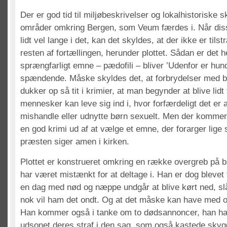
Der er god tid til miljøbeskrivelser og lokalhistoriske sk
områder omkring Bergen, som Veum færdes i. Når diss
lidt vel lange i det, kan det skyldes, at der ikke er tils
resten af fortællingen, herunder plottet. Sådan er det h
sprængfarligt emne – pædofili – bliver ’Udenfor er hunde
spændende. Måske skyldes det, at forbrydelser med b
dukker op så tit i krimier, at man begynder at blive lidt 
mennesker kan leve sig ind i, hvor forfærdeligt det er 
mishandle eller udnytte børn sexuelt. Men der kommer
en god krimi ud af at vælge et emne, der forarger lige
præsten siger amen i kirken.
Plottet er konstrueret omkring en række overgreb på 
har været mistænkt for at deltage i. Han er dog blevet
en dag med nød og næppe undgår at blive kørt ned, slå
nok vil ham det ondt. Og at det måske kan have med o
Han kommer også i tanke om to dødsannoncer, han har
udsonet deres straf i den sag, som også kastede sky