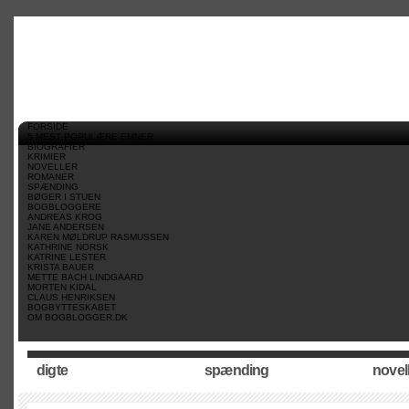
//
//
//
FORSIDE
5 MEST POPULÆRE EMNER
BIOGRAFIER
KRIMIER
NOVELLER
ROMANER
SPÆNDING
BØGER I STUEN
BOGBLOGGERE
ANDREAS KROG
JANE ANDERSEN
KAREN MØLDRUP RASMUSSEN
KATHRINE NORSK
KATRINE LESTER
KRISTA BAUER
METTE BACH LINDGAARD
MORTEN KIDAL
CLAUS HENRIKSEN
BOGBYTTESKABET
OM BOGBLOGGER.DK
digte
spænding
novel