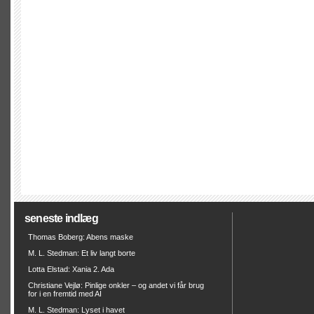
seneste indlæg
Thomas Boberg: Abens maske
M. L. Stedman: Et liv langt borte
Lotta Elstad: Xania 2. Ada
Christiane Vejlø: Pinlige onkler – og andet vi får brug
for i en fremtid med AI
M. L. Stedman: Lyset i havet