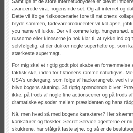
Samtlige af de store internetudbydere er blevet inficer
avancerede vira, nogensinde set. Og alt internet og data
Dette vil ifølge risikoscenarier føre til nationens kolla
bryde sammen, fødevareproducenter vil kollapse, jobfu
you name vil lukke. Der vil komme krig, hungersnød, e
russerne eller kineserne jo nok klar til at rykke ind o
selvfølgelig, at der dukker nogle superhelte op, som 
stærkeste supermagt.
For mig skal et rigtig godt plot skabe en fornemmelse a
faktisk ske, inden for fiktionens ramme naturligvis. Me
USA’s undergang, som følge af hackerangreb, ved vi s
blive bogens slutning. Så rigtig spændende bliver ’Præ
ikke, på trods af nogle fine actionscener og på trods a
dramatiske episoder mellem præsidenten og hans rådg
Nå, men hvad så med bogens karakterer? Her skæm
karikaturer og floskler. Secret Service agenterne er 
skuldrene, har stålgrå faste øjne, og så er de beslut