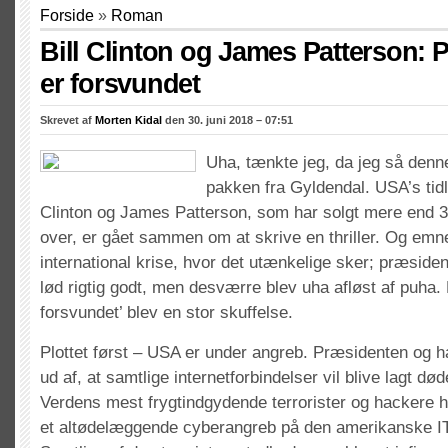
Forside
»
Roman
Bill Clinton og James Patterson: 
er forsvundet
Skrevet af
Morten Kidal
den 30. juni 2018 – 07:51
Uha, tænkte jeg, da jeg så den
pakken fra Gyldendal. USA’s tidl
Clinton og James Patterson, som har solgt mere end 
over, er gået sammen om at skrive en thriller. Og emne
international krise, hvor det utænkelige sker; præsiden
lød rigtig godt, men desværre blev uha afløst af puha.
forsvundet’ blev en stor skuffelse.
Plottet først – USA er under angreb. Præsidenten og h
ud af, at samtlige internetforbindelser vil blive lagt d
Verdens mest frygtindgydende terrorister og hackere har
et altødelæggende cyberangreb på den amerikanske IT-