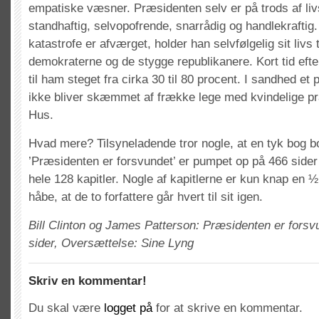
empatiske væsner. Præsidenten selv er på trods af l
standhaftig, selvopofrende, snarrådig og handlekraftig.
katastrofe er afværget, holder han selvfølgelig sit livs 
demokraterne og de stygge republikanere. Kort tid efte
til ham steget fra cirka 30 til 80 procent. I sandhed et
ikke bliver skæmmet af frække lege med kvindelige pra
Hus.
Hvad mere? Tilsyneladende tror nogle, at en tyk bog bor
’Præsidenten er forsvundet’ er pumpet op på 466 sider 
hele 128 kapitler. Nogle af kapitlerne er kun knap en ½ si
håbe, at de to forfattere går hvert til sit igen.
Bill Clinton og James Patterson: Præsidenten er forsv
sider, Oversættelse: Sine Lyng
Skriv en kommentar!
Du skal være
logget på
for at skrive en kommentar.