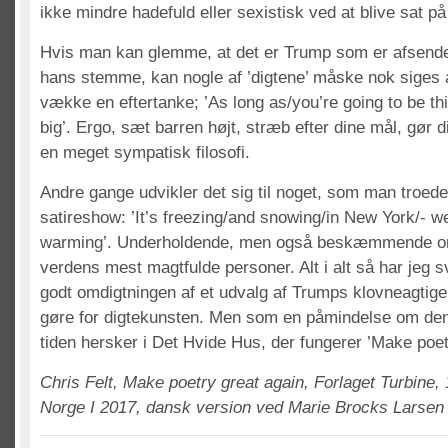
ikke mindre hadefuld eller sexistisk ved at blive sat p
Hvis man kan glemme, at det er Trump som er afsende
hans stemme, kan nogle af ’digtene’ måske nok siges 
vække en eftertanke; ’As long as/you’re going to be th
big’. Ergo, sæt barren højt, stræb efter dine mål, gør 
en meget sympatisk filosofi.
Andre gange udvikler det sig til noget, som man troede
satireshow: ’It’s freezing/and snowing/in New York/- w
warming’. Underholdende, men også beskæmmende or
verdens mest magtfulde personer. Alt i alt så har jeg 
godt omdigtningen af et udvalg af Trumps klovneagtige 
gøre for digtekunsten. Men som en påmindelse om den 
tiden hersker i Det Hvide Hus, der fungerer ’Make poetr
Chris Felt, Make poetry great again, Forlaget Turbine, 
Norge I 2017, dansk version ved Marie Brocks Larsen