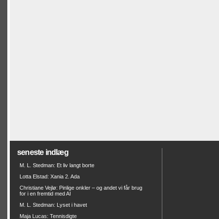
seneste indlæg
M. L. Stedman: Et liv langt borte
Lotta Elstad: Xania 2. Ada
Christiane Vejlø: Pinlige onkler – og andet vi får brug
for i en fremtid med AI
M. L. Stedman: Lyset i havet
Maja Lucas: Tennisdigte