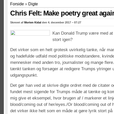
Forside
»
Digte
Chris Felt: Make poetry great agai
Skrevet af
Morten Kidal
den 4. december 2017 – 07:27
Kan Donald Trump være med at g
stort igen?
Det virker som en helt grotesk uvirkelig tanke, når ma
og hadefulde udfald mod politiske modstandere, kvinder
mennesker med anden tro, journalister og mange flere.
tænkt tanken og forsøger at redigere Trumps ytringer u
udgangspunkt.
Det gør han ved at skrive digte ordret med de citater o
fundet mest sigende for Trumps måde at tænke og ko
mig give et eksempel, hvor brugen af / markerer et linj
blood/coming out of her/eyes./Or blood/coming out of
det virker ikke helt som en måde at gøre lyrik stort på 