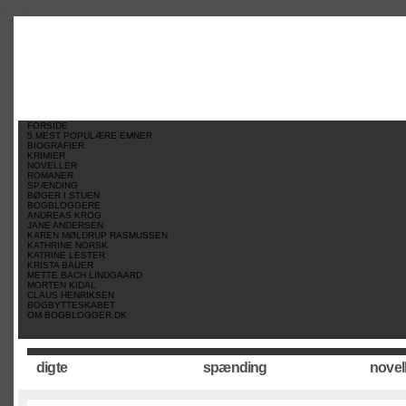
//
//
//
FORSIDE
5 MEST POPULÆRE EMNER
BIOGRAFIER
KRIMIER
NOVELLER
ROMANER
SPÆNDING
BØGER I STUEN
BOGBLOGGERE
ANDREAS KROG
JANE ANDERSEN
KAREN MØLDRUP RASMUSSEN
KATHRINE NORSK
KATRINE LESTER
KRISTA BAUER
METTE BACH LINDGAARD
MORTEN KIDAL
CLAUS HENRIKSEN
BOGBYTTESKABET
OM BOGBLOGGER.DK
digte
spænding
novel