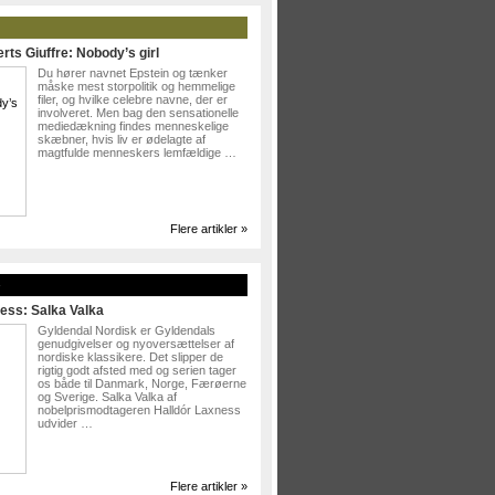
rts Giuffre: Nobody’s girl
Du hører navnet Epstein og tænker
måske mest storpolitik og hemmelige
filer, og hvilke celebre navne, der er
involveret. Men bag den sensationelle
mediedækning findes menneskelige
skæbner, hvis liv er ødelagte af
magtfulde menneskers lemfældige …
Flere artikler »
»
ess: Salka Valka
Gyldendal Nordisk er Gyldendals
genudgivelser og nyoversættelser af
nordiske klassikere. Det slipper de
rigtig godt afsted med og serien tager
os både til Danmark, Norge, Færøerne
og Sverige. Salka Valka af
nobelprismodtageren Halldór Laxness
udvider …
Flere artikler »