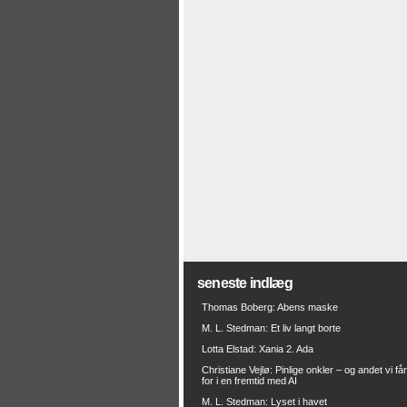
seneste indlæg
Thomas Boberg: Abens maske
M. L. Stedman: Et liv langt borte
Lotta Elstad: Xania 2. Ada
Christiane Vejlø: Pinlige onkler – og andet vi få
for i en fremtid med AI
M. L. Stedman: Lyset i havet