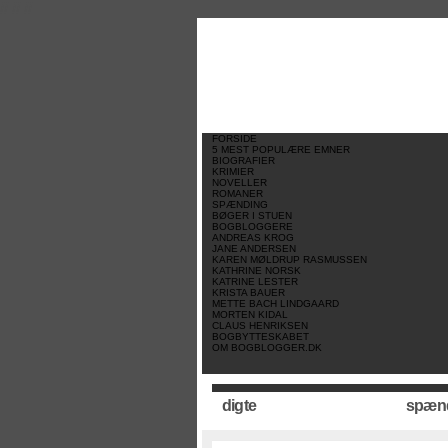
//
//
//
FORSIDE
5 MEST POPULÆRE EMNER
BIOGRAFIER
KRIMIER
NOVELLER
ROMANER
SPÆNDING
BØGER I STUEN
BOGBLOGGERE
ANDREAS KROG
JANE ANDERSEN
KAREN MØLDRUP RASMUSSEN
KATHRINE NORSK
KATRINE LESTER
KRISTA BAUER
METTE BACH LINDGAARD
MORTEN KIDAL
CLAUS HENRIKSEN
BOGBYTTESKABET
OM BOGBLOGGER.DK
digte
spæn