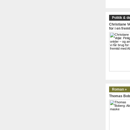
Politik & d
Christiane Ve
for i en frem
Roman »
Thomas Bob