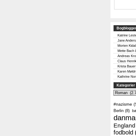
Bogblogge
Katrine Lest
Jane Ander
Morten Kidal
Mette Bach 
Andreas Kr
Claus Henri
Krista Bauer
Karen Møld
Kathrine No
Kategorier
Kategorier
#nazisme
(
Berlin
(8)
bø
danma
England
fodbold