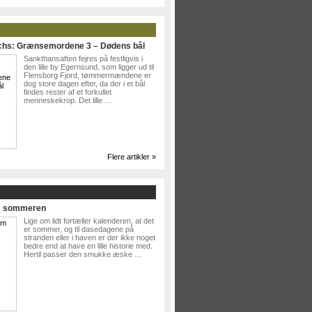
ichs: Grænsemordene 3 – Dødens bål
Sankthansaften fejres på festligvis i
den lille by Egernsund, som ligger ud til
Flensborg Fjord, tømmermændene er
dog store dagen efter, da der i et bål
findes rester af et forkullet
menneskekrop. Det lille …
Flere artikler »
Om sommeren
Lige om lidt fortæller kalenderen, at det
er sommer, og til dasedagene på
stranden eller i haven er der ikke noget
bedre end at have en lille historie med.
Hertil passer den smukke æske …