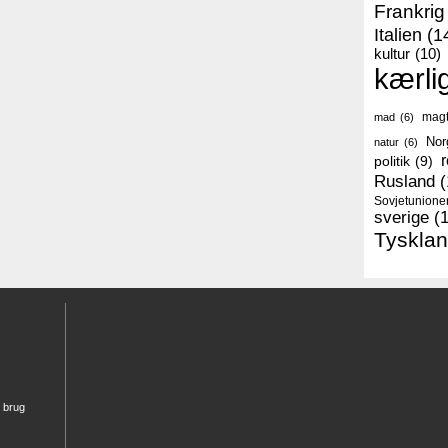
Frankrig
Italien
(1
kultur
(10)
kærli
mag
mad
(6)
Nor
natur
(6)
r
politik
(9)
Rusland
(
Sovjetunione
sverige
(
Tyskla
r brug