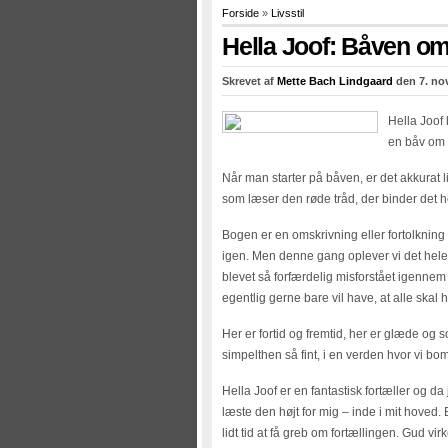
Forside
»
Livsstil
Hella Joof: Båven o
Skrevet af
Mette Bach Lindgaard
den 7. no
Hella Joof 
en båv om
Når man starter på båven, er det akkurat l
som læser den røde tråd, der binder det 
Bogen er en omskrivning eller fortolkning a
igen. Men denne gang oplever vi det hel
blevet så forfærdelig misforstået igennem
egentlig gerne bare vil have, at alle skal 
Her er fortid og fremtid, her er glæde og s
simpelthen så fint, i en verden hvor vi bo
Hella Joof er en fantastisk fortæller og d
læste den højt for mig – inde i mit hoved.
lidt tid at få greb om fortællingen. Gud vir