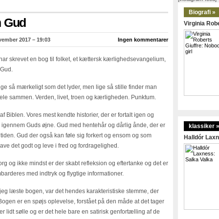
Biografi »
m Gud
Virginia Robe
vember 2017 – 19:03
Ingen kommentarer
har skrevet en bog til folket, et kættersk kærlighedsevangelium,
 Gud.
ige så mærkeligt som det lyder, men lige så stille finder man
hele sammen. Verden, livet, troen og kærligheden. Punktum.
f Biblen. Vores mest kendte historier, der er fortalt igen og
e igennem Guds øjne. Gud med hentehår og dårlig ånde, der er
klassiker 
 tiden. Gud der også kan føle sig forkert og ensom og som
Halldór Laxn
have det godt og leve i fred og fordragelighed.
org og ikke mindst er der skabt refleksion og eftertanke og det er
mbarderes med indtryk og flygtige informationer.
a jeg læste bogen, var det hendes karakteristiske stemme, der
 Bogen er en spøjs oplevelse, forstået på den måde at det tager
ker lidt sølle og er det hele bare en satirisk genfortælling af de