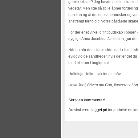
gamle tekster? Jeg havde det lidt stramt
vegetar. Men lige så stille åbner fortæll
han kan og at det er os mennesker og vores
anstrengt forhold til vores påståede skabe
For der er et virkelig fint budskab i bogen 
dygtige Anna Jacobina Jacobsen, gør det he
Når du når den sidste side, er du ikke i t
eviggyldige sandheder, hvis det er det du
med et kram i bogformat.
Halleluja Hella – tak for din båv.
Hella Joof, Båven om Gud, ilustreret af 
Skriv en kommentar!
Du skal være
logget på
for at skrive en k