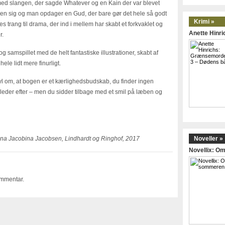
 med slangen, der sagde Whatever og en Kain der var blevet
ingen sig og man opdager en Gud, der bare gør det hele så godt
Krimi »
 trang til drama, der ind i mellem har skabt et forkvaklet og
Anette Hinr
r.
og samspillet med de helt fantastiske illustrationer, skabt af
le lidt mere finurligt.
vivl om, at bogen er et kærlighedsbudskab, du finder ingen
 leder efter – men du sidder tilbage med et smil på læben og
Anna Jacobina Jacobsen, Lindhardt og Ringhof, 2017
Noveller »
Novellix: 
ommentar.