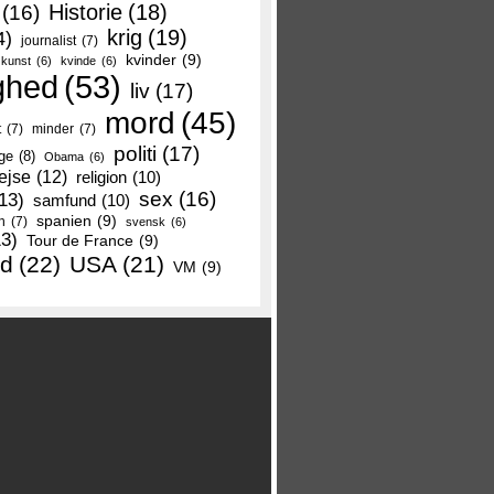
Historie
(18)
(16)
krig
(19)
4)
journalist
(7)
kvinder
(9)
kunst
(6)
kvinde
(6)
ghed
(53)
liv
(17)
mord
(45)
t
(7)
minder
(7)
politi
(17)
ge
(8)
Obama
(6)
ejse
(12)
religion
(10)
sex
(16)
13)
samfund
(10)
spanien
(9)
n
(7)
svensk
(6)
13)
Tour de France
(9)
nd
(22)
USA
(21)
VM
(9)