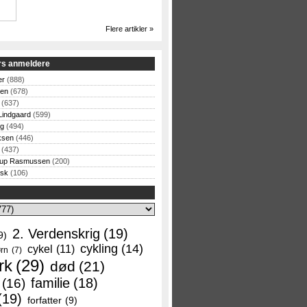
Flere artikler »
rs anmeldere
er
(888)
sen
(678)
(637)
Lindgaard
(599)
og
(494)
ksen
(446)
(437)
rup Rasmussen
(200)
rsk
(106)
2. Verdenskrig
(19)
9)
cykling
(14)
cykel
(11)
rn
(7)
rk
(29)
død
(21)
familie
(18)
(16)
(19)
forfatter
(9)