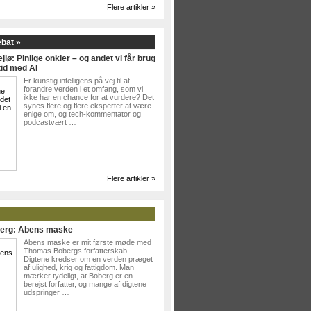
Flere artikler »
ebat »
jlø: Pinlige onkler – og andet vi får brug
tid med AI
Er kunstig intelligens på vej til at
forandre verden i et omfang, som vi
ikke har en chance for at vurdere? Det
synes flere og flere eksperter at være
enige om, og tech-kommentator og
podcastvært …
Flere artikler »
erg: Abens maske
Abens maske er mit første møde med
Thomas Bobergs forfatterskab.
Digtene kredser om en verden præget
af ulighed, krig og fattigdom. Man
mærker tydeligt, at Boberg er en
berejst forfatter, og mange af digtene
udspringer …