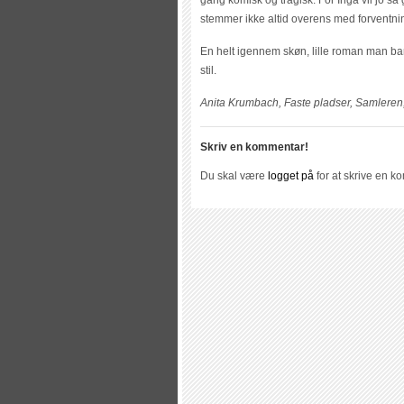
gang komisk og tragisk. For Inga vil jo s
stemmer ikke altid overens med forventni
En helt igennem skøn, lille roman man ba
stil.
Anita Krumbach, Faste pladser, Samleren,
Skriv en kommentar!
Du skal være
logget på
for at skrive en k