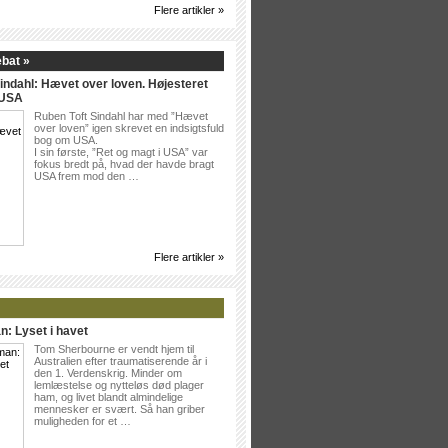
Flere artikler »
ebat »
indahl: Hævet over loven. Højesteret
 USA
Ruben Toft Sindahl har med ”Hævet
over loven” igen skrevet en indsigtsfuld
bog om USA.
I sin første, ”Ret og magt i USA” var
fokus bredt på, hvad der havde bragt
USA frem mod den …
Flere artikler »
n: Lyset i havet
Tom Sherbourne er vendt hjem til
Australien efter traumatiserende år i
den 1. Verdenskrig. Minder om
lemlæstelse og nytteløs død plager
ham, og livet blandt almindelige
mennesker er svært. Så han griber
muligheden for et …