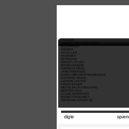
//
//
//
FORSIDE
5 MEST POPULÆRE EMNER
BIOGRAFIER
KRIMIER
NOVELLER
ROMANER
SPÆNDING
BØGER I STUEN
BOGBLOGGERE
ANDREAS KROG
JANE ANDERSEN
KAREN MØLDRUP RASMUSSEN
KATHRINE NORSK
KATRINE LESTER
KRISTA BAUER
METTE BACH LINDGAARD
MORTEN KIDAL
CLAUS HENRIKSEN
BOGBYTTESKABET
OM BOGBLOGGER.DK
digte
spæn