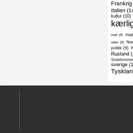
Frankrig
Italien
(1
kultur
(10)
kærli
mag
mad
(6)
Nor
natur
(6)
r
politik
(9)
Rusland
(
Sovjetunione
sverige
(
Tyskla