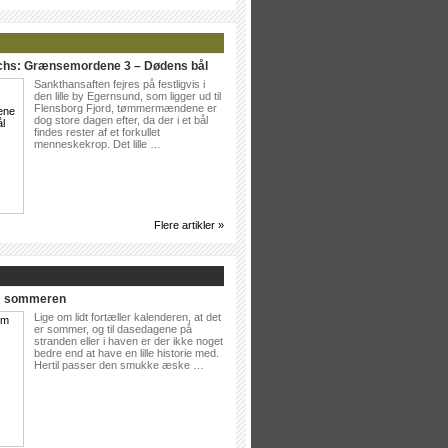
ichs: Grænsemordene 3 – Dødens bål
Sankthansaften fejres på festligvis i
den lille by Egernsund, som ligger ud til
Flensborg Fjord, tømmermændene er
dog store dagen efter, da der i et bål
findes rester af et forkullet
menneskekrop. Det lille …
Flere artikler »
Om sommeren
Lige om lidt fortæller kalenderen, at det
er sommer, og til dasedagene på
stranden eller i haven er der ikke noget
bedre end at have en lille historie med.
Hertil passer den smukke æske …