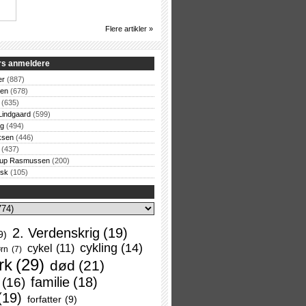
Flere artikler »
rs anmeldere
er
(887)
sen
(678)
(635)
Lindgaard
(599)
og
(494)
ksen
(446)
(437)
rup Rasmussen
(200)
rsk
(105)
2. Verdenskrig
(19)
9)
cykling
(14)
cykel
(11)
rn
(7)
rk
(29)
død
(21)
familie
(18)
(16)
(19)
forfatter
(9)