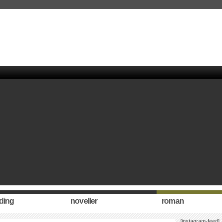
ding
noveller
roman
[instagram-feed]