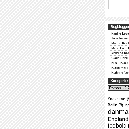
Bogblogge
Katrine Lest
Jane Ander
Morten Kidal
Mette Bach 
Andreas Kr
Claus Henri
Krista Bauer
Karen Møld
Kathrine No
Kategorier
Kategorier
#nazisme
(
Berlin
(8)
bø
danma
England
fodbold