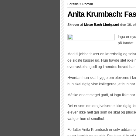
Forside
»
Roman
Anita Krumbach: Fas
Skrevet af
Mette Bach Lindgaard
den 16. ok
Inga er nyu
på landet.
Med til jobbet hører en lærerbolig og selvom
de sidste kasser ud. Hun havde slet ikke 
overraskelse godt og i hendes hoved har 
Hvordan hun skal hygge om eleverne i kre
hun skal rigtig vise kollegerne, at hun har 
Måske er det meget godt, at Inga ikke har p
Det er som om omgivelserne ikke rigtig f
elever, ikke helt gør som de skal og pluds
vælger hun et smuthul…
Forfatter Anita Krumbach er selv uddanne