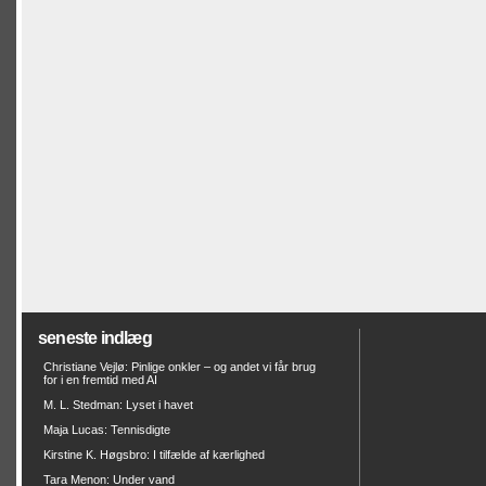
seneste indlæg
Christiane Vejlø: Pinlige onkler – og andet vi får brug
for i en fremtid med AI
M. L. Stedman: Lyset i havet
Maja Lucas: Tennisdigte
Kirstine K. Høgsbro: I tilfælde af kærlighed
Tara Menon: Under vand