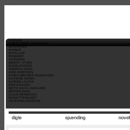
//
//
//
FORSIDE
5 MEST POPULÆRE EMNER
BIOGRAFIER
KRIMIER
NOVELLER
ROMANER
SPÆNDING
BØGER I STUEN
BOGBLOGGERE
ANDREAS KROG
JANE ANDERSEN
KAREN MØLDRUP RASMUSSEN
KATHRINE NORSK
KATRINE LESTER
KRISTA BAUER
METTE BACH LINDGAARD
MORTEN KIDAL
CLAUS HENRIKSEN
BOGBYTTESKABET
OM BOGBLOGGER.DK
digte
spænding
novel