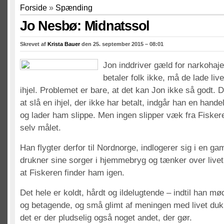
Forside
»
Spænding
Jo Nesbø: Midnatssol
Skrevet af
Krista Bauer
den 25. september 2015 – 08:01
Jon inddriver gæld for narkohaj
betaler folk ikke, må de lade liv
ihjel. Problemet er bare, at det kan Jon ikke så godt. 
at slå en ihjel, der ikke har betalt, indgår han en h
og lader ham slippe. Men ingen slipper væk fra Fisker
selv målet.
Han flygter derfor til Nordnorge, indlogerer sig i en ga
drukner sine sorger i hjemmebryg og tænker over live
at Fiskeren finder ham igen.
Det hele er koldt, hårdt og ildelugtende – indtil han m
og betagende, og små glimt af meningen med livet du
det er der pludselig også noget andet, der gør.