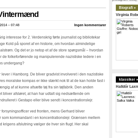
Biografi »
 Vintermænd
Virginia Robe
2014 – 07:48
Ingen kommentarer
g interesse for 2. Verdenskrig førte journalist og bibliotekar
ge Kold på sporet af en historie, om hvordan almindelige
 malstrøm. Og det er jo netop et af de store spørgsmål – hvordan
or de folkeforførende og manipulerende nazistiske ledere i en
ions undergang?
 lever i Hamborg. De bliver gradvist involveret i den nazistiske
klassiker 
res moralske kompas er ikke stærkt nok til at de kan holde fast i
Halldór Laxn
ngig af at kunne afsætte tøj fra sin tøjfabrik. Den anden
et bliver afsløret, at han har udtalt sig nedsættende om
drulleret i Gestapo eller blive sendt i koncentrationslejr.
r forsyningsofficer ved fronten, mens Gerhard bliver
er som kommandant i en koncentrationslejr. Grænsen mellem
 krigens afslutning vælger de hver sin flugt. Her skal