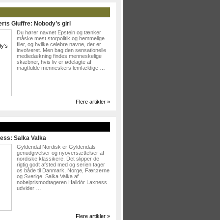
rts Giuffre: Nobody’s girl
Du hører navnet Epstein og tænker
måske mest storpolitik og hemmelige
filer, og hvilke celebre navne, der er
involveret. Men bag den sensationelle
mediedækning findes menneskelige
skæbner, hvis liv er ødelagte af
magtfulde menneskers lemfældige …
Flere artikler »
»
ess: Salka Valka
Gyldendal Nordisk er Gyldendals
genudgivelser og nyoversættelser af
nordiske klassikere. Det slipper de
rigtig godt afsted med og serien tager
os både til Danmark, Norge, Færøerne
og Sverige. Salka Valka af
nobelprismodtageren Halldór Laxness
udvider …
Flere artikler »