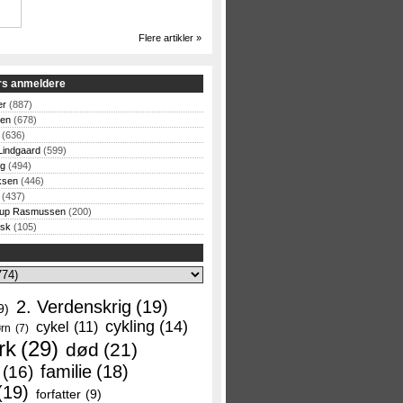
Flere artikler »
rs anmeldere
er
(887)
sen
(678)
(636)
Lindgaard
(599)
og
(494)
ksen
(446)
(437)
rup Rasmussen
(200)
rsk
(105)
2. Verdenskrig
(19)
9)
cykling
(14)
cykel
(11)
rn
(7)
rk
(29)
død
(21)
familie
(18)
(16)
(19)
forfatter
(9)