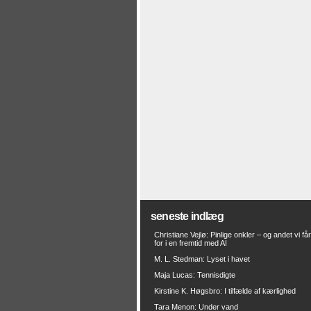
seneste indlæg
Christiane Vejlø: Pinlige onkler – og andet vi få
for i en fremtid med AI
M. L. Stedman: Lyset i havet
Maja Lucas: Tennisdigte
Kirstine K. Høgsbro: I tilfælde af kærlighed
Tara Menon: Under vand