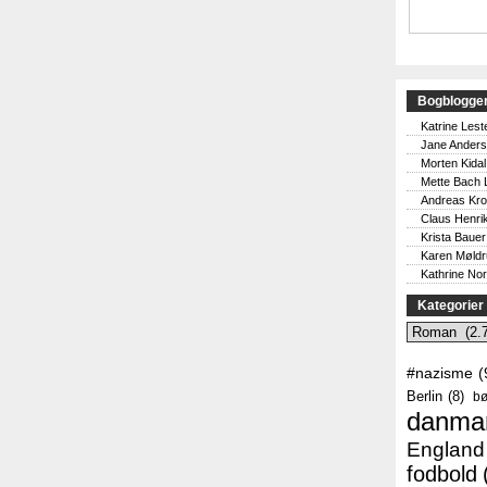
Bogblogge
Katrine Lest
Jane Ander
Morten Kidal
Mette Bach 
Andreas Kr
Claus Henri
Krista Bauer
Karen Møld
Kathrine No
Kategorier
Kategorier
#nazisme
(
Berlin
(8)
bø
danma
England
fodbold