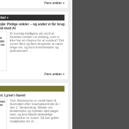
Flere artikler »
ebat »
jlø: Pinlige onkler – og andet vi får brug
tid med AI
Er kunstig intelligens på vej til at
forandre verden i et omfang, som vi
ikke har en chance for at vurdere? Det
synes flere og flere eksperter at være
enige om, og tech-kommentator og
podcastvært …
Flere artikler »
n: Lyset i havet
Tom Sherbourne er vendt hjem til
Australien efter traumatiserende år i
den 1. Verdenskrig. Minder om
lemlæstelse og nytteløs død plager
ham, og livet blandt almindelige
mennesker er svært. Så han griber
muligheden for et …