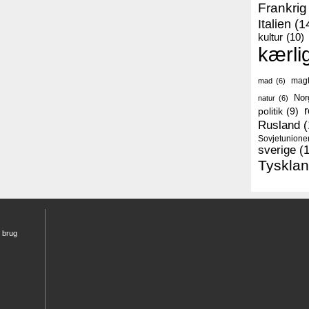
Frankrig
Italien
(1
kultur
(10)
kærli
mag
mad
(6)
Nor
natur
(6)
r
politik
(9)
Rusland
(
Sovjetunione
sverige
(
Tyskla
r brug