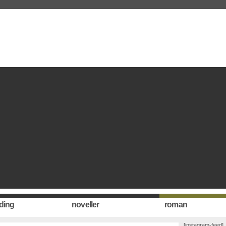
ding
noveller
roman
[instagram-feed]