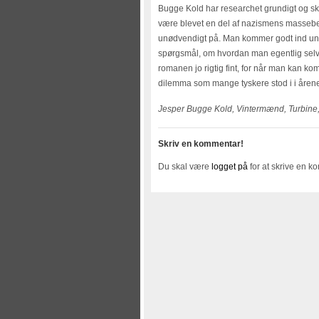
Bugge Kold har researchet grundigt og s
være blevet en del af nazismens massebev
unødvendigt på. Man kommer godt ind und
spørgsmål, om hvordan man egentlig selv 
romanen jo rigtig fint, for når man kan ko
dilemma som mange tyskere stod i i årene 
Jesper Bugge Kold, Vintermænd, Turbine,
Skriv en kommentar!
Du skal være
logget på
for at skrive en k