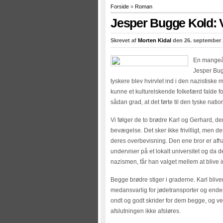
Forside
»
Roman
Jesper Bugge Kold:
Skrevet af
Morten Kidal
den 26. september 
En mangeåri
Jesper Bug
tyskere blev hvirvlet ind i den nazistiske
kunne et kulturelskende folkefærd falde f
sådan grad, at det førte til den tyske nat
Vi følger de to brødre Karl og Gerhard, der
bevægelse. Det sker ikke frivilligt, men de
deres overbevisning. Den ene bror er afhæ
underviser på et lokalt universitet og da d
nazismen, får han valget mellem at blive in
Begge brødre stiger i graderne. Karl blive
medansvarlig for jødetransporter og end
ondt og godt skrider for dem begge, og ved
afslutningen ikke afsløres.