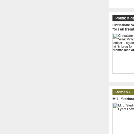
Politik & d
Christiane Ve
for i en frem
Roman »
M. L. Stedma