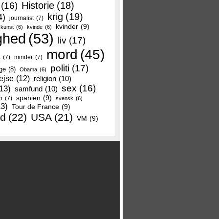
Historie
(18)
(16)
krig
(19)
4)
journalist
(7)
kvinder
(9)
kunst
(6)
kvinde
(6)
ghed
(53)
liv
(17)
mord
(45)
t
(7)
minder
(7)
politi
(17)
ge
(8)
Obama
(6)
ejse
(12)
religion
(10)
sex
(16)
13)
samfund
(10)
spanien
(9)
n
(7)
svensk
(6)
13)
Tour de France
(9)
nd
(22)
USA
(21)
VM
(9)