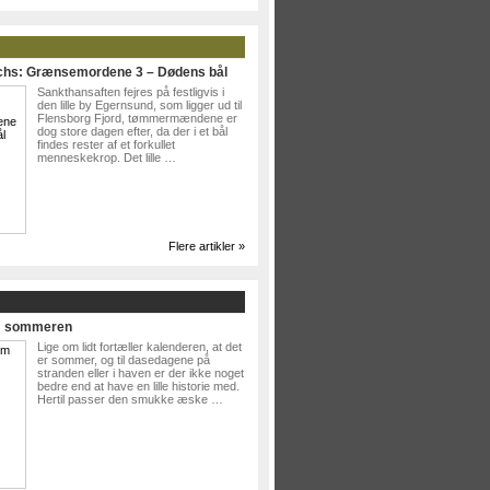
ichs: Grænsemordene 3 – Dødens bål
Sankthansaften fejres på festligvis i
den lille by Egernsund, som ligger ud til
Flensborg Fjord, tømmermændene er
dog store dagen efter, da der i et bål
findes rester af et forkullet
menneskekrop. Det lille …
Flere artikler »
Om sommeren
Lige om lidt fortæller kalenderen, at det
er sommer, og til dasedagene på
stranden eller i haven er der ikke noget
bedre end at have en lille historie med.
Hertil passer den smukke æske …