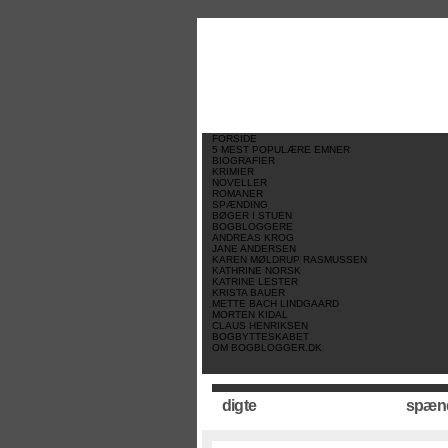
//
//
//
FORSIDE
5 MEST POPULÆRE EMNER
BIOGRAFIER
KRIMIER
NOVELLER
ROMANER
SPÆNDING
BØGER I STUEN
BOGBLOGGERE
ANDREAS KROG
JANE ANDERSEN
KAREN MØLDRUP RASMUSSEN
KATHRINE NORSK
KATRINE LESTER
KRISTA BAUER
METTE BACH LINDGAARD
MORTEN KIDAL
CLAUS HENRIKSEN
BOGBYTTESKABET
OM BOGBLOGGER.DK
digte
spæn