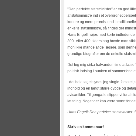
”Den perfekte statsminister” er en god l
af statsministre ind i et overordnet perspekt
kortere og mere præcist end i traditionell
enkelte statsministre, så findes der mindst
Hans Engell nøjes med korte indledende bes
300- eller 400-siders bog havde man sikker
mon ikke mange af de læsere, som denne s
grundige biografier om de enkelte statsmin
Det tog mig cirka halvanden time at læse ”De
politisk indslag i bunken af sommerferielek
I det hele taget synes jeg single-fomatet,
indhold og en langt større dybde og detalje
avisartikler. Til gengæld slipper vi for al
læsning. Noget der kan være svært for de
Hans Engell: Den perfekte statsminister. S
Skriv en kommentar!