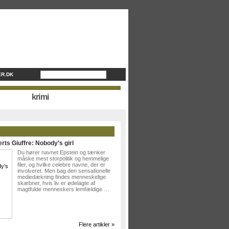
R.DK
krimi
rts Giuffre: Nobody’s girl
Du hører navnet Epstein og tænker
måske mest storpolitik og hemmelige
filer, og hvilke celebre navne, der er
involveret. Men bag den sensationelle
mediedækning findes menneskelige
skæbner, hvis liv er ødelagte af
magtfulde menneskers lemfældige …
Flere artikler »