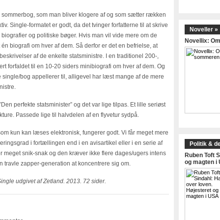
ille sommerbog, som man bliver klogere af og som sætter rækken
iv. Single-formatet er godt, da det tvinger forfatterne til at skrive
Noveller »
e biografier og politiske bøger. Hvis man vil vide mere om de
Novellix: 
 én biografi om hver af dem. Så derfor er det en befrielse, at
krivelser af de enkelte statsministre. I en traditionel 200-,
t forfaldet til en 10-20 siders minibiografi om hver af dem. Og
ingle/bog appellerer til, alligevel har læst mange af de mere
istre.
n perfekte statsminister” og det var lige tilpas. Et lille seriøst
ture. Passede lige til halvdelen af en flyvetur sydpå.
 som kun kan læses elektronisk, fungerer godt. Vi får meget mere
ringsgrad i fortællingen end i en avisartikel eller i en serie af
Politik & d
t for meget snik-snak og den kræver ikke flere dages/ugers intens
Ruben Toft S
og magten i
n travle zapper-generation at koncentrere sig om.
ingle udgivet af Zetland. 2013. 72 sider.