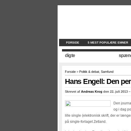
//
//
//
FORSIDE
5 MEST POPULÆRE EMNER
digte
spæn
Forside
»
Politik & debat
,
Samfund
Hans Engell: Den per
Skrevet af
Andreas Krog
den 22. juli 2013 –
Den journal
og i dag p
lille single (elektronisk skrift, der er læn
på single-forlaget Zetland.