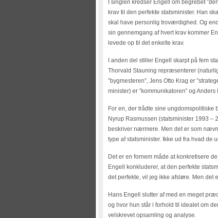
I singlen kredser Engell om begrebet ”den p
krav til den perfekte statsminister. Han ska
skal have personlig troværdighed. Og ende
sin gennemgang af hvert krav kommer Engel
levede op til det enkelte krav.
I anden del stiller Engell skarpt på fem s
Thorvald Stauning repræsenterer (naturli
”bygmesteren”, Jens Otto Krag er ”stratege
minister) er ”kommunikatoren” og Anders
For en, der trådte sine ungdomspolitiske b
Nyrup Rasmussen (statsminister 1993 – 20
beskriver nærmere. Men det er som nævnt f
type af statsminister. Ikke ud fra hvad de
Det er en fornem måde at konkretisere de 
Engell konkluderer, at den perfekte statsm
det perfekte, vil jeg ikke afsløre. Men det
Hans Engell slutter af med en meget præci
og hvor hun står i forhold til idealet om 
velskrevet opsamling og analyse.