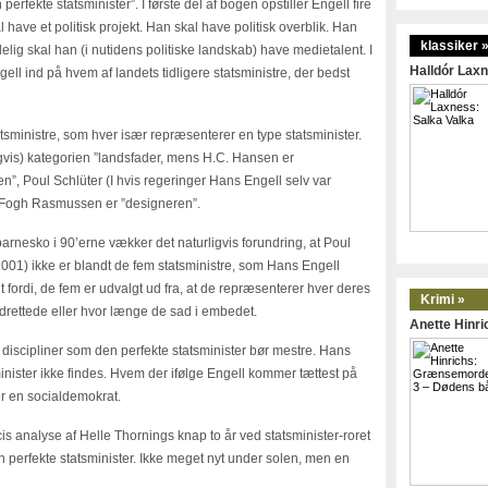
erfekte statsminister”. I første del af bogen opstiller Engell fire
l have et politisk projekt. Han skal have politisk overblik. Han
klassiker 
lig skal han (i nutidens politiske landskab) have medietalent. I
Halldór Laxn
l ind på hvem af landets tidligere statsministre, der bedst
tatsministre, som hver især repræsenterer en type statsminister.
gvis) kategorien ”landsfader, mens H.C. Hansen er
n”, Poul Schlüter (I hvis regeringer Hans Engell selv var
 Fogh Rasmussen er ”designeren”.
arnesko i 90’erne vækker det naturligvis forundring, at Poul
01) ikke er blandt de fem statsministre, som Hans Engell
ordi, de fem er udvalgt ud fra, at de repræsenterer hver deres
Krimi »
 udrettede eller hvor længe de sad i embedet.
Anette Hinr
discipliner som den perfekte statsminister bør mestre. Hans
inister ikke findes. Hvem der ifølge Engell kommer tættest på
 er en socialdemokrat.
s analyse af Helle Thornings knap to år ved statsminister-roret
den perfekte statsminister. Ikke meget nyt under solen, men en