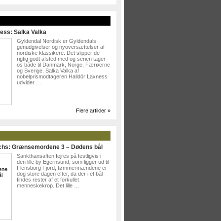
»
ess: Salka Valka
Gyldendal Nordisk er Gyldendals
genudgivelser og nyoversættelser af
nordiske klassikere. Det slipper de
rigtig godt afsted med og serien tager
os både til Danmark, Norge, Færøerne
og Sverige. Salka Valka af
nobelprismodtageren Halldór Laxness
udvider …
Flere artikler »
ichs: Grænsemordene 3 – Dødens bål
Sankthansaften fejres på festligvis i
den lille by Egernsund, som ligger ud til
Flensborg Fjord, tømmermændene er
dog store dagen efter, da der i et bål
findes rester af et forkullet
menneskekrop. Det lille …