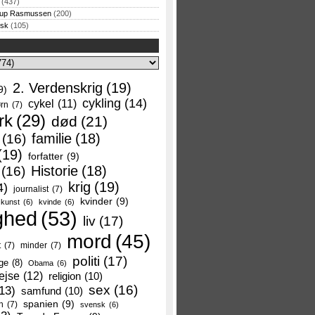
(437)
rup Rasmussen
(200)
rsk
(105)
2. Verdenskrig
(19)
9)
cykling
(14)
cykel
(11)
rn
(7)
rk
(29)
død
(21)
familie
(18)
(16)
(19)
forfatter
(9)
Historie
(18)
(16)
krig
(19)
4)
journalist
(7)
kvinder
(9)
kunst
(6)
kvinde
(6)
ghed
(53)
liv
(17)
mord
(45)
t
(7)
minder
(7)
politi
(17)
ge
(8)
Obama
(6)
ejse
(12)
religion
(10)
sex
(16)
13)
samfund
(10)
spanien
(9)
n
(7)
svensk
(6)