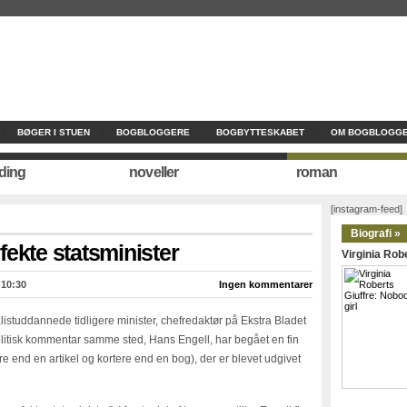
BØGER I STUEN
BOGBLOGGERE
BOGBYTTESKABET
OM BOGBLOGGE
ding
noveller
roman
[instagram-feed]
Biografi »
fekte statsminister
Virginia Robe
 10:30
Ingen kommentarer
istuddannede tidligere minister, chefredaktør på Ekstra Bladet
olitisk kommentar samme sted, Hans Engell, har begået en fin
gere end en artikel og kortere end en bog), der er blevet udgivet