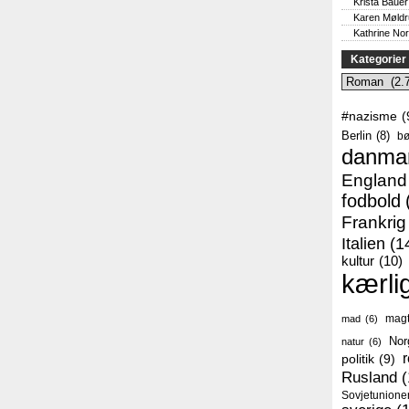
Krista Bauer
Karen Møld
Kathrine No
Kategorier
Kategorier
#nazisme
(
Berlin
(8)
bø
danma
England
fodbold
Frankrig
Italien
(1
kultur
(10)
kærli
mag
mad
(6)
Nor
natur
(6)
r
politik
(9)
Rusland
(
Sovjetunione