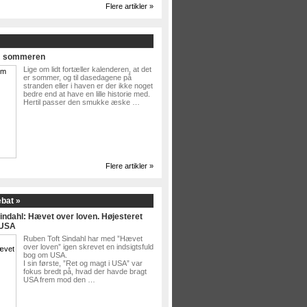
Flere artikler »
Om sommeren
Lige om lidt fortæller kalenderen, at det
er sommer, og til dasedagene på
stranden eller i haven er der ikke noget
bedre end at have en lille historie med.
Hertil passer den smukke æske …
Flere artikler »
ebat »
indahl: Hævet over loven. Højesteret
 USA
Ruben Toft Sindahl har med ”Hævet
over loven” igen skrevet en indsigtsfuld
bog om USA.
I sin første, ”Ret og magt i USA” var
fokus bredt på, hvad der havde bragt
USA frem mod den …