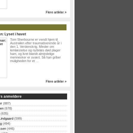
Flere artikler »
n: Lyset i havet
Tom Sherbourne er vendt hjem til
Australien efter traumatiserende år i
den 1. Verdenskrig. Minder om
lemlæstelse og nytteløs død plager
ham, og livet blandt almindelige
mennesker er svært. Så han griber
muligheden for et …
Flere artikler »
rs anmeldere
er
(887)
sen
(678)
(635)
Lindgaard
(599)
og
(494)
ksen
(446)