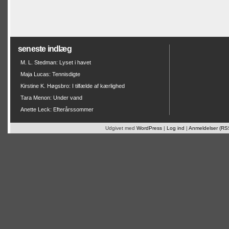
seneste indlæg
M. L. Stedman: Lyset i havet
Maja Lucas: Tennisdigte
Kirstine K. Høgsbro: I tilfælde af kærlighed
Tara Menon: Under vand
Anette Leck: Efterårssommer
Udgivet med
WordPress
|
Log ind
|
Anmeldelser (RS