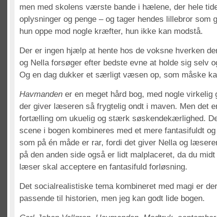
men med skolens værste bande i hælene, der hele tide
oplysninger og penge – og tager hendes lillebror som gi
hun oppe mod nogle kræfter, hun ikke kan modstå.
Der er ingen hjælp at hente hos de voksne hverken de
og Nella forsøger efter bedste evne at holde sig selv og 
Og en dag dukker et særligt væsen op, som måske kan
Havmanden
er en meget hård bog, med nogle virkelig
der giver læseren så frygtelig ondt i maven. Men det e
fortælling om ukuelig og stærk søskendekærlighed. Den
scene i bogen kombineres med et mere fantasifuldt og 
som på én måde er rar, fordi det giver Nella og læser
på den anden side også er lidt malplaceret, da du midt
læser skal acceptere en fantasifuld forløsning.
Det socialrealistiske tema kombineret med magi er derf
passende til historien, men jeg kan godt lide bogen.