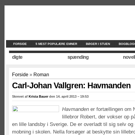
//
//
//
FORSIDE
5 MEST POPULÆRE EMNER
BØGER I STUEN
BOGBLOG
digte
spænding
novel
Forside
»
Roman
Carl-Johan Vallgren: Havmanden
Skrevet af
Krista Bauer
den 14. april 2013 – 19:53
Havmanden
er fortællingen om 
lillebror Robert, der vokser op 
en lille landsby i Sverige. De er overladt til sig selv og
mobning i skolen. Nella forsøger at beskytte sin lillebr