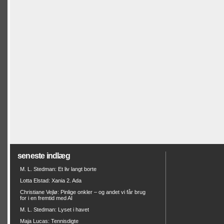
seneste indlæg
M. L. Stedman: Et liv langt borte
Lotta Elstad: Xania 2. Ada
Christiane Vejlø: Pinlige onkler – og andet vi får brug
for i en fremtid med AI
M. L. Stedman: Lyset i havet
Maja Lucas: Tennisdigte