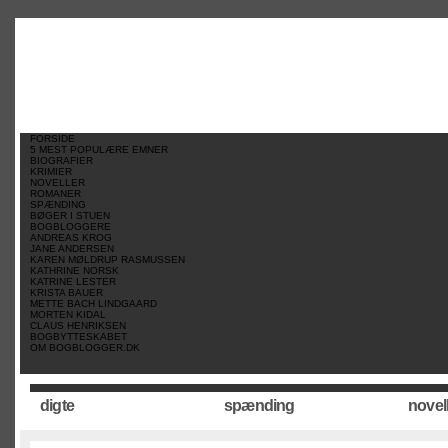
//
//
//
FORSIDE
5 MEST POPULÆRE EMNER
BIOGRAFIER
KRIMIER
NOVELLER
ROMANER
SPÆNDING
BØGER I STUEN
BOGBLOGGERE
ANDREAS KROG
JANE ANDERSEN
KAREN MØLDRUP RASMUSSEN
KATHRINE NORSK
KATRINE LESTER
KRISTA BAUER
METTE BACH LINDGAARD
MORTEN KIDAL
CLAUS HENRIKSEN
BOGBYTTESKABET
OM BOGBLOGGER.DK
digte
spænding
novel