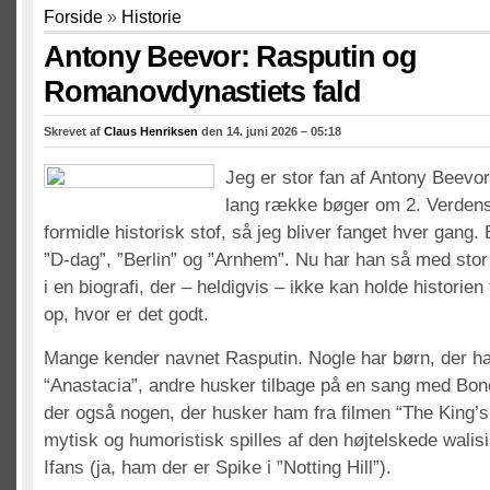
Forside
»
Historie
Antony Beevor: Rasputin og
Romanovdynastiets fald
Skrevet af
Claus Henriksen
den 14. juni 2026 – 05:18
Jeg er stor fan af Antony Beevo
lang række bøger om 2. Verdens
formidle historisk stof, så jeg bliver fanget hver gang.
”D-dag”, ”Berlin” og ”Arnhem”. Nu har han så med stor
i en biografi, der – heldigvis – ikke kan holde historie
op, hvor er det godt.
Mange kender navnet Rasputin. Nogle har børn, der ha
“Anastacia”, andre husker tilbage på en sang med Bo
der også nogen, der husker ham fra filmen “The King’
mytisk og humoristisk spilles af den højtelskede walis
Ifans (ja, ham der er Spike i ”Notting Hill”).