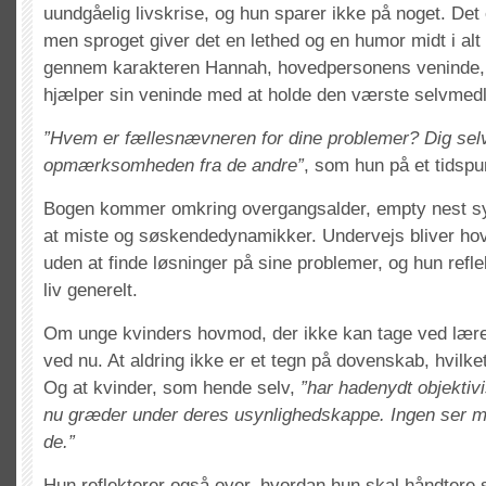
uundgåelig livskrise, og hun sparer ikke på noget. Det e
men sproget giver det en lethed og en humor midt i al
gennem karakteren Hannah, hovedpersonens veninde, 
hjælper sin veninde med at holde den værste selvmedl
”Hvem er fællesnævneren for dine problemer? Dig selv
opmærksomheden fra de andre”
, som hun på et tidspun
Bogen kommer omkring overgangsalder, empty nest s
at miste og søskendedynamikker. Undervejs bliver ho
uden at finde løsninger på sine problemer, og hun refle
liv generelt.
Om unge kvinders hovmod, der ikke kan tage ved lære,
ved nu. At aldring ikke er et tegn på dovenskab, hvilket
Og at kvinder, som hende selv,
”har hadenydt objektiv
nu græder under deres usynlighedskappe. Ingen ser m
de.”
Hun reflekterer også over, hvordan hun skal håndtere s