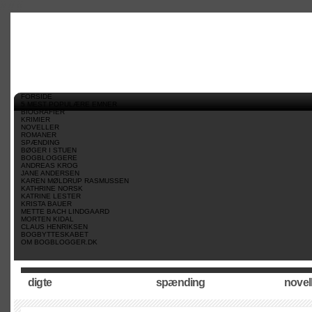
//
//
//
FORSIDE
5 MEST POPULÆRE EMNER
BIOGRAFIER
KRIMIER
NOVELLER
ROMANER
SPÆNDING
BØGER I STUEN
BOGBLOGGERE
ANDREAS KROG
JANE ANDERSEN
KAREN MØLDRUP RASMUSSEN
KATHRINE NORSK
KATRINE LESTER
KRISTA BAUER
METTE BACH LINDGAARD
MORTEN KIDAL
CLAUS HENRIKSEN
BOGBYTTESKABET
OM BOGBLOGGER.DK
digte
spænding
novel