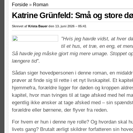
Forside
»
Roman
Katrine Grünfeld: Små og store d
Skrevet af
Krista Bauer
den 13. juni 2026 – 05:41
”Hvis jeg havde vidst, at hver da
til et hus, et træ, en eng, et men
Så havde jeg måske gjort mig mere umage. Stoppet op.
længere tid”.
Sådan siger hovedpersonen i denne roman, en midaldr
prøver at finde sig til rette i et nyt livskapitel. Et kapite
hjemmefra, forældre ligger for døden og kroppen aldres
kapitel, hvor man tvinges til at tage afsked med hel m
egentlig ikke ønsker at tage afsked med – sin spændst
forældre eller børnene, der flyver fra reden.
For hvem er hun i denne nye rolle? Og hvordan skal hu
livets gang? Brutalt ærligt skildrer forfatteren sin hov