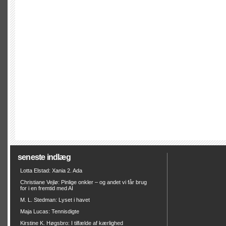
seneste indlæg
Lotta Elstad: Xania 2. Ada
Christiane Vejlø: Pinlige onkler – og andet vi får brug
for i en fremtid med AI
M. L. Stedman: Lyset i havet
Maja Lucas: Tennisdigte
Kirstine K. Høgsbro: I tilfælde af kærlighed