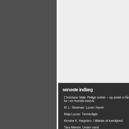
seneste indlæg
Christiane Vejlø: Pinlige onkler – og andet vi få
for i en fremtid med AI
M. L. Stedman: Lyset i havet
Maja Lucas: Tennisdigte
Kirstine K. Høgsbro: I tilfælde af kærlighed
Tara Menon: Under vand