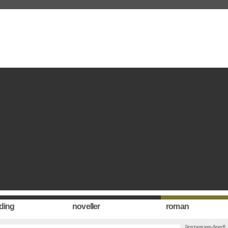
ding
noveller
roman
[instagram-feed]