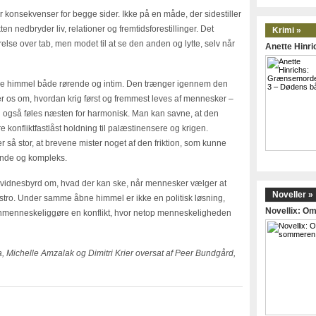
r konsekvenser for begge sider. Ikke på en måde, der sidestiller
en nedbryder liv, relationer og fremtidsforestillinger. Det
Krimi »
se over tab, men modet til at se den anden og lytte, selv når
Anette Hinr
 himmel både rørende og intim. Den trænger igennem den
der os om, hvordan krig først og fremmest leves af mennesker –
en også føles næsten for harmonisk. Man kan savne, at den
onfliktfastlåst holdning til palæstinensere og krigen.
er så stor, at brevene mister noget af den friktion, som kunne
ende og kompleks.
kt vidnesbyrd om, hvad der kan ske, når mennesker vælger at
Noveller »
ro. Under samme åbne himmel er ikke en politisk løsning,
Novellix: 
 genmenneskeliggøre en konflikt, hvor netop menneskeligheden
Michelle Amzalak og Dimitri Krier oversat af Peer Bundgård,