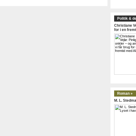
Politik & d
Christiane Ve
for i en frem
Roman »
M. L. Stedma