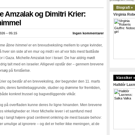
Biografi »
e Amzalak og Dimitri Krier:
Virginia Robe
himmel
026 – 05:15
Ingen kommentarer
me åbne himmel
er en brevudveksling mellem to unge kvinder,
å hver sin side af en mur og midt i en af vor tids mest fastlåste
or i Gaza. Michelle Amzalak bor i Israel. De har aldrig mødt
rig talt med en israeler. Alligevel opstår der – gennem brevene
rsøg på forståelse.
klassiker 
Krier og består af en brevveksling, der begynder den 11. marts
Halldór Laxn
sliv, deres familiebaggrunde, studier og drømme for fremtiden,
både konkret trussel og bagvedliggende vilkår.
, og på overfladen kunne deres liv ligne hinanden. Men brevene
eres virkeligheder er. Hvor Michelle lever i et samfund med
dag i langt højere grad centreret omkring de mest basale behov:
er umulige at ignorere – og det er heller ikke meningen, at de