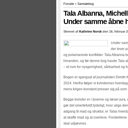
Forside
»
Samtalebog
Tala Albanna, Michell
Under samme åbne 
Skrevet af
Kathrine Norsk
den 16. februar 2
Under sam
der lever p
og polariserede konflikter. Tala Albanna b
hinanden, og før denne bog havde Tala ald
– et rum for nysgerrighed, sårbarhed og fo
Bogen er igangsat af journalisten Dimitri 
2024. Herfra følger vi kvindernes hverdag
mens krigen konstant presser sig på som 
Begge kvinder er i tyverne og læser jura
gør det smertefuldt tydeligt, hvor ulige d
adgang til mad og struktur, er Talas hver
at skaffe mad og at overleve. Forskellene 
skal udjævnes.