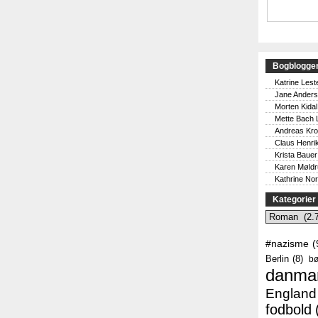
Bogblogge
Katrine Lest
Jane Ander
Morten Kidal
Mette Bach 
Andreas Kr
Claus Henri
Krista Bauer
Karen Møld
Kathrine No
Kategorier
Kategorier
#nazisme
(
Berlin
(8)
bø
danma
England
fodbold