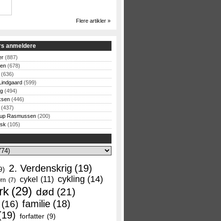
Flere artikler »
rs anmeldere
er
(887)
sen
(678)
(636)
Lindgaard
(599)
og
(494)
ksen
(446)
(437)
rup Rasmussen
(200)
rsk
(105)
2. Verdenskrig
(19)
9)
cykling
(14)
cykel
(11)
rn
(7)
rk
(29)
død
(21)
familie
(18)
(16)
(19)
forfatter
(9)