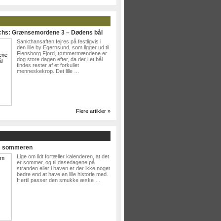
ichs: Grænsemordene 3 – Dødens bål
Sankthansaften fejres på festligvis i
den lille by Egernsund, som ligger ud til
Flensborg Fjord, tømmermændene er
dog store dagen efter, da der i et bål
findes rester af et forkullet
menneskekrop. Det lille …
Flere artikler »
Om sommeren
Lige om lidt fortæller kalenderen, at det
er sommer, og til dasedagene på
stranden eller i haven er der ikke noget
bedre end at have en lille historie med.
Hertil passer den smukke æske …