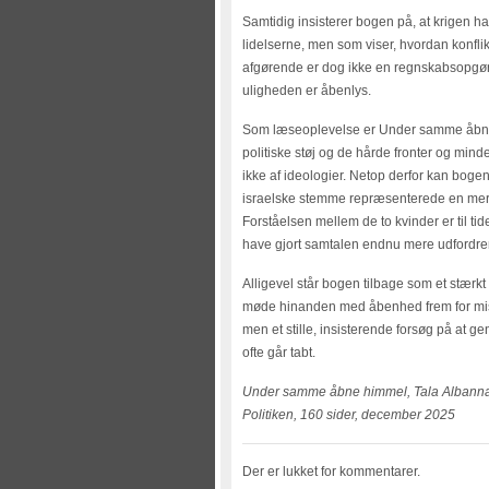
Samtidig insisterer bogen på, at krigen ha
lidelserne, men som viser, hvordan konflikt
afgørende er dog ikke en regnskabsopgørel
uligheden er åbenlys.
Som læseoplevelse er Under samme åbne
politiske støj og de hårde fronter og min
ikke af ideologier. Netop derfor kan bog
israelske stemme repræsenterede en mere k
Forståelsen mellem de to kvinder er til tid
have gjort samtalen endnu mere udfordr
Alligevel står bogen tilbage som et stær
møde hinanden med åbenhed frem for mist
men et stille, insisterende forsøg på at
ofte går tabt.
Under samme åbne himmel, Tala Albanna, 
Politiken, 160 sider, december 2025
Der er lukket for kommentarer.