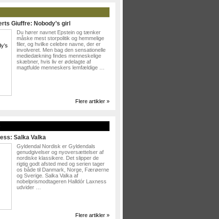
rts Giuffre: Nobody’s girl
Du hører navnet Epstein og tænker
måske mest storpolitik og hemmelige
filer, og hvilke celebre navne, der er
involveret. Men bag den sensationelle
mediedækning findes menneskelige
skæbner, hvis liv er ødelagte af
magtfulde menneskers lemfældige …
Flere artikler »
»
ess: Salka Valka
Gyldendal Nordisk er Gyldendals
genudgivelser og nyoversættelser af
nordiske klassikere. Det slipper de
rigtig godt afsted med og serien tager
os både til Danmark, Norge, Færøerne
og Sverige. Salka Valka af
nobelprismodtageren Halldór Laxness
udvider …
Flere artikler »