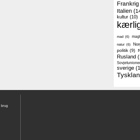
Frankrig
Italien
(1
kultur
(10)
kærli
mag
mad
(6)
Nor
natur
(6)
r
politik
(9)
Rusland
(
Sovjetunione
sverige
(
Tyskla
r brug