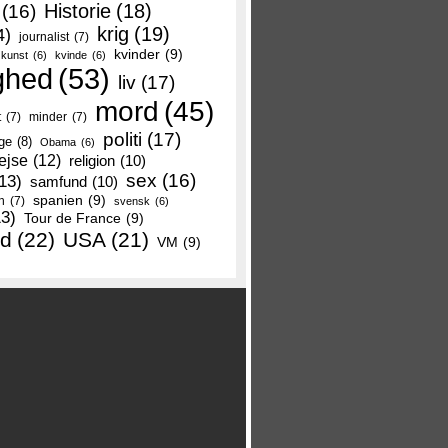
Historie
(18)
(16)
krig
(19)
4)
journalist
(7)
kvinder
(9)
kunst
(6)
kvinde
(6)
ghed
(53)
liv
(17)
mord
(45)
t
(7)
minder
(7)
politi
(17)
ge
(8)
Obama
(6)
ejse
(12)
religion
(10)
sex
(16)
13)
samfund
(10)
spanien
(9)
n
(7)
svensk
(6)
13)
Tour de France
(9)
nd
(22)
USA
(21)
VM
(9)