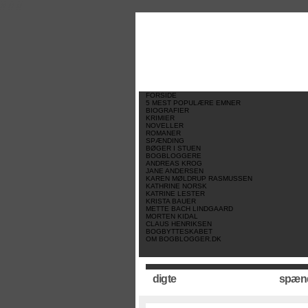
//
//
//
FORSIDE
5 MEST POPULÆRE EMNER
BIOGRAFIER
KRIMIER
NOVELLER
ROMANER
SPÆNDING
BØGER I STUEN
BOGBLOGGERE
ANDREAS KROG
JANE ANDERSEN
KAREN MØLDRUP RASMUSSEN
KATHRINE NORSK
KATRINE LESTER
KRISTA BAUER
METTE BACH LINDGAARD
MORTEN KIDAL
CLAUS HENRIKSEN
BOGBYTTESKABET
OM BOGBLOGGER.DK
digte
spæn