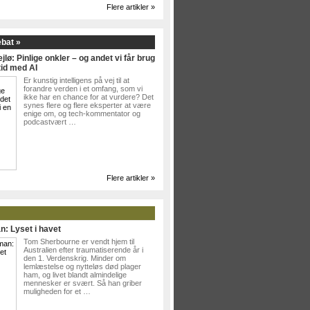
Flere artikler »
ebat »
jlø: Pinlige onkler – og andet vi får brug
tid med AI
Er kunstig intelligens på vej til at
forandre verden i et omfang, som vi
ikke har en chance for at vurdere? Det
synes flere og flere eksperter at være
enige om, og tech-kommentator og
podcastvært …
Flere artikler »
n: Lyset i havet
Tom Sherbourne er vendt hjem til
Australien efter traumatiserende år i
den 1. Verdenskrig. Minder om
lemlæstelse og nytteløs død plager
ham, og livet blandt almindelige
mennesker er svært. Så han griber
muligheden for et …