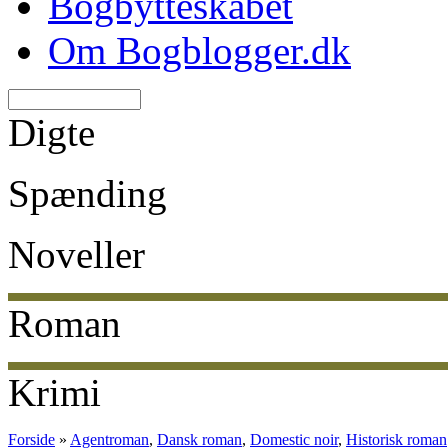
Bogbytteskabet
Om Bogblogger.dk
Digte
Spænding
Noveller
Roman
Krimi
Forside
»
Agentroman
,
Dansk roman
,
Domestic noir
,
Historisk roman