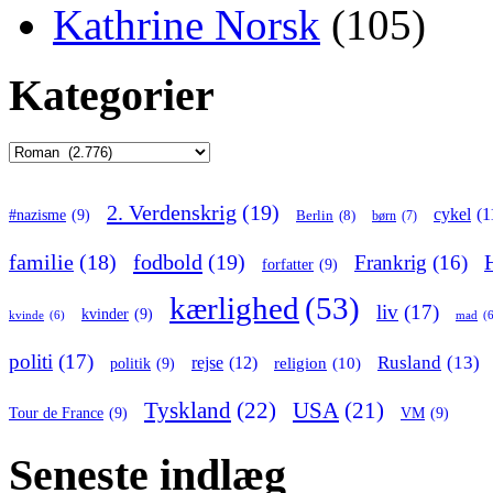
Kathrine Norsk
(105)
Kategorier
Kategorier
2. Verdenskrig
(19)
cykel
(1
#nazisme
(9)
Berlin
(8)
børn
(7)
familie
(18)
fodbold
(19)
Frankrig
(16)
forfatter
(9)
kærlighed
(53)
liv
(17)
kvinder
(9)
kvinde
(6)
mad
(
politi
(17)
Rusland
(13)
rejse
(12)
religion
(10)
politik
(9)
Tyskland
(22)
USA
(21)
Tour de France
(9)
VM
(9)
Seneste indlæg