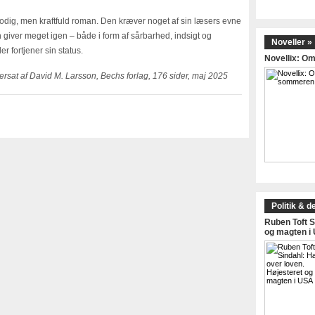
modig, men kraftfuld roman. Den kræver noget af sin læsers evne
 giver meget igen – både i form af sårbarhed, indsigt og
Noveller »
 fortjener sin status.
Novellix: 
at af David M. Larsson, Bechs forlag, 176 sider, maj 2025
Politik & d
Ruben Toft S
og magten i