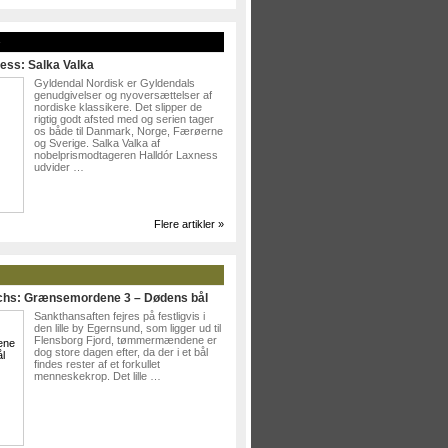
»
ess: Salka Valka
Gyldendal Nordisk er Gyldendals
genudgivelser og nyoversættelser af
nordiske klassikere. Det slipper de
rigtig godt afsted med og serien tager
os både til Danmark, Norge, Færøerne
og Sverige. Salka Valka af
nobelprismodtageren Halldór Laxness
udvider …
Flere artikler »
ichs: Grænsemordene 3 – Dødens bål
Sankthansaften fejres på festligvis i
den lille by Egernsund, som ligger ud til
Flensborg Fjord, tømmermændene er
dog store dagen efter, da der i et bål
findes rester af et forkullet
menneskekrop. Det lille …