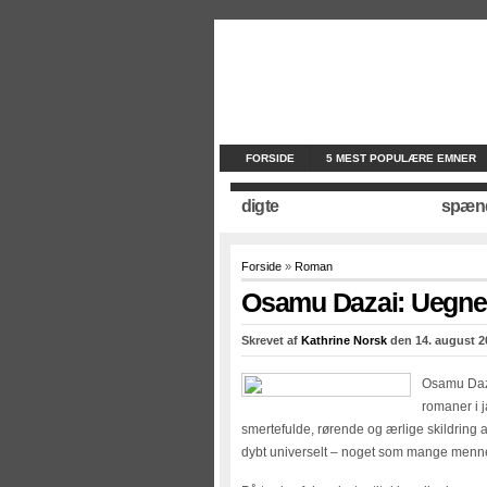
//
//
//
FORSIDE
5 MEST POPULÆRE EMNER
digte
spæn
Forside
»
Roman
Osamu Dazai: Uegn
Skrevet af
Kathrine Norsk
den 14. august 2
Osamu Da
romaner i j
smertefulde, rørende og ærlige skildring 
dybt universelt – noget som mange menneske