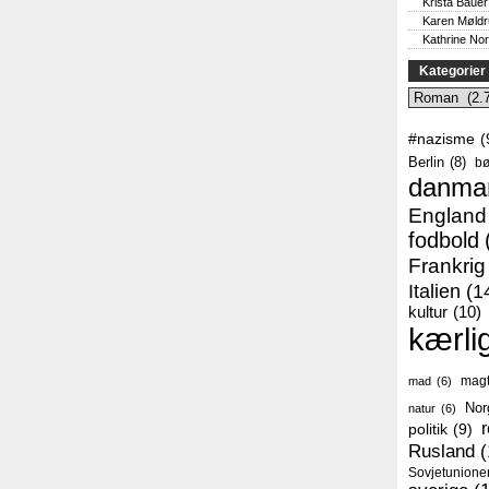
Krista Bauer
Karen Møld
Kathrine No
Kategorier
Kategorier
#nazisme
(
Berlin
(8)
bø
danma
England
fodbold
Frankrig
Italien
(1
kultur
(10)
kærli
mag
mad
(6)
Nor
natur
(6)
r
politik
(9)
Rusland
(
Sovjetunione