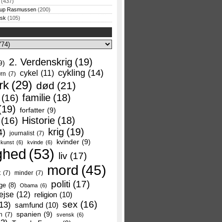
(437)
rup Rasmussen
(200)
rsk
(105)
2. Verdenskrig
(19)
9)
cykling
(14)
cykel
(11)
rn
(7)
rk
(29)
død
(21)
familie
(18)
(16)
(19)
forfatter
(9)
Historie
(18)
(16)
krig
(19)
4)
journalist
(7)
kvinder
(9)
kunst
(6)
kvinde
(6)
ghed
(53)
liv
(17)
mord
(45)
t
(7)
minder
(7)
politi
(17)
ge
(8)
Obama
(6)
ejse
(12)
religion
(10)
sex
(16)
13)
samfund
(10)
spanien
(9)
n
(7)
svensk
(6)