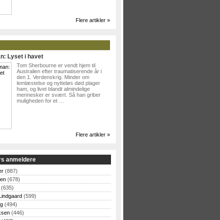
Flere artikler »
n: Lyset i havet
Tom Sherbourne er vendt hjem til
Australien efter traumatiserende år i
den 1. Verdenskrig. Minder om
lemlæstelse og nytteløs død plager
ham, og livet blandt almindelige
mennesker er svært. Så han griber
muligheden for et …
Flere artikler »
rs anmeldere
er
(887)
sen
(678)
(635)
Lindgaard
(599)
og
(494)
ksen
(446)