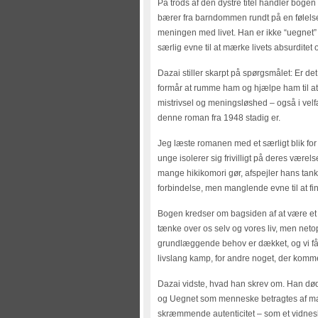
På trods af den dystre titel handler bog
bærer fra barndommen rundt på en følelse
meningen med livet. Han er ikke “uegnet”
særlig evne til at mærke livets absurditet 
Dazai stiller skarpt på spørgsmålet: Er det
formår at rumme ham og hjælpe ham til at 
mistrivsel og meningsløshed – også i vel
denne roman fra 1948 stadig er.
Jeg læste romanen med et særligt blik fo
unge isolerer sig frivilligt på deres være
mange hikikomori gør, afspejler hans tan
forbindelse, men manglende evne til at fi
Bogen kredser om bagsiden af at være et in
tænke over os selv og vores liv, men net
grundlæggende behov er dækket, og vi får 
livslang kamp, for andre noget, der komme
Dazai vidste, hvad han skrev om. Han død
og Uegnet som menneske betragtes af m
skræmmende autenticitet – som et vidnesby