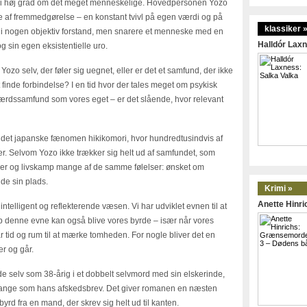
en i høj grad om det meget menneskelige. Hovedpersonen Yozo
 af fremmedgørelse – en konstant tvivl på egen værdi og på
klassiker 
 i nogen objektiv forstand, men snarere et menneske med en
Halldór Laxn
og sin egen eksistentielle uro.
 Yozo selv, der føler sig uegnet, eller er det et samfund, der ikke
finde forbindelse? I en tid hvor der tales meget om psykisk
færdssamfund som vores eget – er det slående, hvor relevant
r det japanske fænomen hikikomori, hvor hundredtusindvis af
lser. Selvom Yozo ikke trækker sig helt ud af samfundet, som
ker og livskamp mange af de samme følelser: ønsket om
nde sin plads.
Krimi »
Anette Hinr
telligent og reflekterende væsen. Vi har udviklet evnen til at
op denne evne kan også blive vores byrde – især når vores
tid og rum til at mærke tomheden. For nogle bliver det en
r og går.
e selv som 38-årig i et dobbelt selvmord med sin elskerinde,
ange som hans afskedsbrev. Det giver romanen en næsten
rd fra en mand, der skrev sig helt ud til kanten.