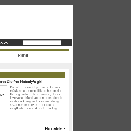
R.DK
krimi
rts Giuffre: Nobody’s girl
Du hører navnet Epstein og tænker
måske mest storpolitik og hemmelige
filer, og hvilke celebre navne, der er
involveret. Men bag den sensationelle
mediedækning findes menneskelige
skæbner, hvis liv er ødelagte af
magtfulde menneskers lemfældige …
Flere artikler »