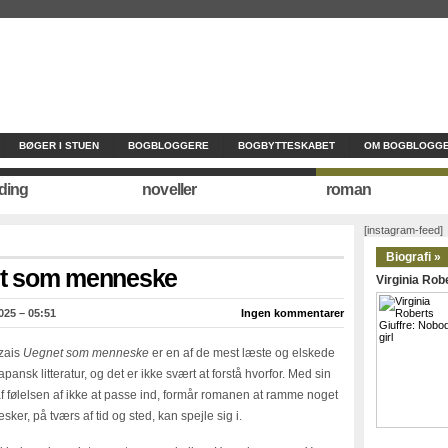
BØGER I STUEN
BOGBLOGGERE
BOGBYTTESKABET
OM BOGBLOGGE
ding
noveller
roman
[instagram-feed]
Biografi »
et som menneske
Virginia Robe
025 – 05:51
Ingen kommentarer
zais
Uegnet som menneske
er en af de mest læste og elskede
apansk litteratur, og det er ikke svært at forstå hvorfor. Med sin
af følelsen af ikke at passe ind, formår romanen at ramme noget
r, på tværs af tid og sted, kan spejle sig i.