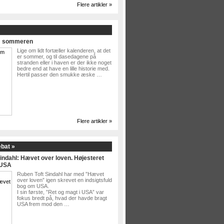
Flere artikler »
Om sommeren
Lige om lidt fortæller kalenderen, at det
er sommer, og til dasedagene på
stranden eller i haven er der ikke noget
bedre end at have en lille historie med.
Hertil passer den smukke æske …
Flere artikler »
ebat »
indahl: Hævet over loven. Højesteret
 USA
Ruben Toft Sindahl har med ”Hævet
over loven” igen skrevet en indsigtsfuld
bog om USA.
I sin første, ”Ret og magt i USA” var
fokus bredt på, hvad der havde bragt
USA frem mod den …