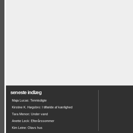
seneste indlæg
Maja Lucas: Tennisdigte
Kirstine K. Høgsbro: I tilfælde af kærlighed
Tara Menon: Under vand
Anette Leck: Efterårssommer
Kim Leine: Olavs hus