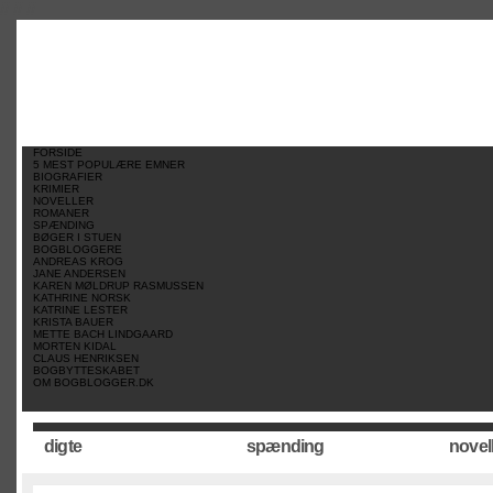
//
//
//
FORSIDE
5 MEST POPULÆRE EMNER
BIOGRAFIER
KRIMIER
NOVELLER
ROMANER
SPÆNDING
BØGER I STUEN
BOGBLOGGERE
ANDREAS KROG
JANE ANDERSEN
KAREN MØLDRUP RASMUSSEN
KATHRINE NORSK
KATRINE LESTER
KRISTA BAUER
METTE BACH LINDGAARD
MORTEN KIDAL
CLAUS HENRIKSEN
BOGBYTTESKABET
OM BOGBLOGGER.DK
digte
spænding
novel