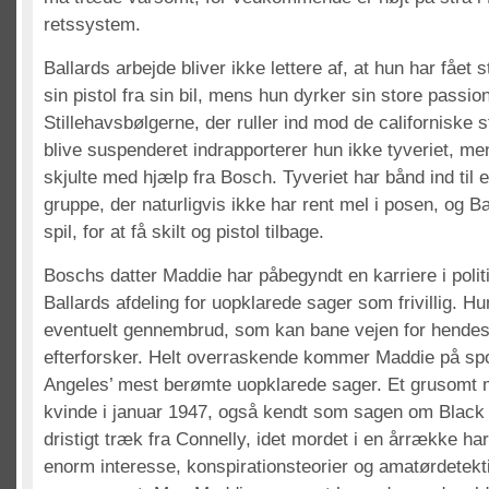
retssystem.
Ballards arbejde bliver ikke lettere af, at hun har fået stj
sin pistol fra sin bil, mens hun dyrker sin store passio
Stillehavsbølgerne, der ruller ind mod de californiske st
blive suspenderet indrapporterer hun ikke tyveriet, men
skjulte med hjælp fra Bosch. Tyveriet har bånd ind til e
gruppe, der naturligvis ikke har rent mel i posen, og Ba
spil, for at få skilt og pistol tilbage.
Boschs datter Maddie har påbegyndt en karriere i politiet
Ballards afdeling for uopklarede sager som frivillig. Hu
eventuelt gennembrud, som kan bane vejen for hendes
efterforsker. Helt overraskende kommer Maddie på spo
Angeles’ mest berømte uopklarede sager. Et grusomt 
kvinde i januar 1947, også kendt som sagen om Black D
dristigt træk fra Connelly, idet mordet i en årrække ha
enorm interesse, konspirationsteorier og amatørdetek