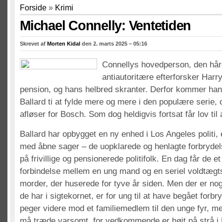
Forside
»
Krimi
Michael Connelly: Ventetiden
Skrevet af
Morten Kidal
den 2. marts 2025 – 05:16
Connellys hovedperson, den hår
antiautoritære efterforsker Harr
pension, og hans helbred skranter. Derfor kommer ha
Ballard ti at fylde mere og mere i den populære serie,
afløser for Bosch. Som dog heldigvis fortsat får lov til a
Ballard har opbygget en ny enhed i Los Angeles politi,
med åbne sager – de uopklarede og henlagte forbrydel
på frivillige og pensionerede politifolk. En dag får de e
forbindelse mellem en ung mand og en seriel voldtægts
morder, der huserede for tyve år siden. Men der er noge
de har i sigtekornet, er for ung til at have begået for
peger videre mod et familiemedlem til den unge fyr, m
må træde varsomt, for vedkommende er højt på strå i 