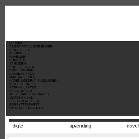
//
//
//
FORSIDE
5 MEST POPULÆRE EMNER
BIOGRAFIER
KRIMIER
NOVELLER
ROMANER
SPÆNDING
BØGER I STUEN
BOGBLOGGERE
ANDREAS KROG
JANE ANDERSEN
KAREN MØLDRUP RASMUSSEN
KATHRINE NORSK
KATRINE LESTER
KRISTA BAUER
METTE BACH LINDGAARD
MORTEN KIDAL
CLAUS HENRIKSEN
BOGBYTTESKABET
OM BOGBLOGGER.DK
digte
spænding
novel