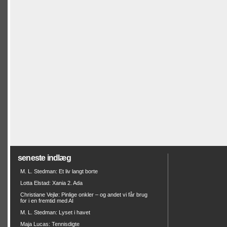
seneste indlæg
M. L. Stedman: Et liv langt borte
Lotta Elstad: Xania 2. Ada
Christiane Vejlø: Pinlige onkler – og andet vi får brug
for i en fremtid med AI
M. L. Stedman: Lyset i havet
Maja Lucas: Tennisdigte