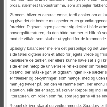
prosa, nærmest tankestrømme, som afspejler flakkend
Økonomi bliver et centralt emne, fordi ønsket om at ku
og give det de bedste muligheder er en grundlæggende
forælder. Digtsamlingen placerer sig derfor i både arbe
omsorgslitteraturen, da den både rummer et blik på soc
mod de vilkår, som skaber utryghed for de kommende 
Spædgry balancerer mellem det personlige og det univ
side føles digtene som et afløb for jegets vrede og fru
kanalisere de tanker, der ellers kunne have sat sig i 
side er det netop de universelle refleksioner om foræ
tilstand, der måske gør, at digtsamlingen ikke sætter si
er følelser og bekymringer, som mange, med og uden b
men jeg tvivler på, om den vil ramme dem, der endnu 
situation. Når det er sagt, så skriver Reppel sig ind i 
litteraturen, om rollen som far, som jeg gerne vil se e
Reppel skriver skarpt og vedkommende. Spædgry er ik