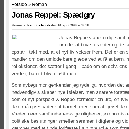
Forside
»
Roman
Jonas Reppel: Spædgry
Skrevet af
Kathrine Norsk
den 10. april 2025 – 05:18
Jonas Reppels anden digtsamlin
om det at blive forælder og de ta
opstår i takt med, at et nyt liv vokser frem. Det er en s
handler om den umiddelbare glæde ved at få et barn,
refleksioner, det sætter i gang – både om én selv, en
verden, barnet bliver født ind i.
Som nybagt mor genkender jeg tydeligt, hvordan det at 
nødvendigvis skaber nye følelser, men snarere forstæ
dem et nyt perspektiv. Reppel formidler en uro, en tvi
ikke må gives videre til barnet, men som alligevel ikke
Vreden over samfundsmæssige uligheder, økonomiske
politiske beslutninger smelter sammen i digtene og vid
kæmper med at finde fodfæste i sin nye rolle som forælde