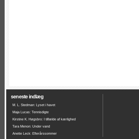
seneste indlæg
M. L. Stedman: Lyset i havet
Maja Lucas: Tennisdigte
Kirstine K. Høgsbro: I tilfælde af kærlighed
Tara Menon: Under vand
Anette Leck: Efterårssommer