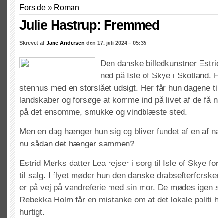
Forside
»
Roman
Julie Hastrup: Fremmed
Skrevet af
Jane Andersen
den 17. juli 2024 – 05:35
Den danske billedkunstner Estri
ned på Isle of Skye i Skotland. H
stenhus med en storslået udsigt. Her får hun dagene ti
landskaber og forsøge at komme ind på livet af de få 
på det ensomme, smukke og vindblæste sted.
Men en dag hænger hun sig og bliver fundet af en af na
nu sådan det hænger sammen?
Estrid Mørks datter Lea rejser i sorg til Isle of Skye fo
til salg. I flyet møder hun den danske drabsefterfors
er på vej på vandreferie med sin mor. De mødes igen 
Rebekka Holm får en mistanke om at det lokale politi h
hurtigt.