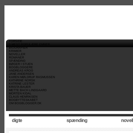
//
//
//
FORSIDE
5 MEST POPULÆRE EMNER
BIOGRAFIER
KRIMIER
NOVELLER
ROMANER
SPÆNDING
BØGER I STUEN
BOGBLOGGERE
ANDREAS KROG
JANE ANDERSEN
KAREN MØLDRUP RASMUSSEN
KATHRINE NORSK
KATRINE LESTER
KRISTA BAUER
METTE BACH LINDGAARD
MORTEN KIDAL
CLAUS HENRIKSEN
BOGBYTTESKABET
OM BOGBLOGGER.DK
digte
spænding
novel