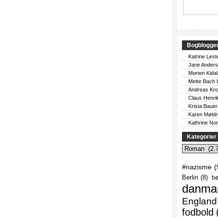
Bogblogge
Katrine Lest
Jane Ander
Morten Kidal
Mette Bach 
Andreas Kr
Claus Henri
Krista Bauer
Karen Møld
Kathrine No
Kategorier
Kategorier
#nazisme
(
Berlin
(8)
bø
danma
England
fodbold