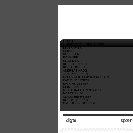
//
//
//
FORSIDE
5 MEST POPULÆRE EMNER
BIOGRAFIER
KRIMIER
NOVELLER
ROMANER
SPÆNDING
BØGER I STUEN
BOGBLOGGERE
ANDREAS KROG
JANE ANDERSEN
KAREN MØLDRUP RASMUSSEN
KATHRINE NORSK
KATRINE LESTER
KRISTA BAUER
METTE BACH LINDGAARD
MORTEN KIDAL
CLAUS HENRIKSEN
BOGBYTTESKABET
OM BOGBLOGGER.DK
digte
spæn