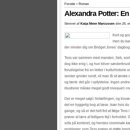
Forside
»
Roman
Alexandra Potter: En
Skrevet af
Katja Meier Marcussen
den 25. m
Kort og go
men du kan 
der minder dig om Bridget Jones’ dagbog, 
Tess var sammen med manden, Seb, som hun
dog ikke enig i, og hun bliver sønderknust
forudsigelse fra en lektor i kulturhistorie 
sender gnister rundt, vil man få sit ønske 
og tænk: det går i opfyldelse. Ingen andre 
illustrerer måske meget godt niveauet i 
Der er meget søgt i fortællingen, og trov
det en hyggelig bog at læse. Især hvis du t
gange, og så er det helt fint at følge Te
prøver at lære af tidligere fejl i forholde
sofa på kontoret, og hendes roommate k
problemer, som Tess prøver at støtte hend