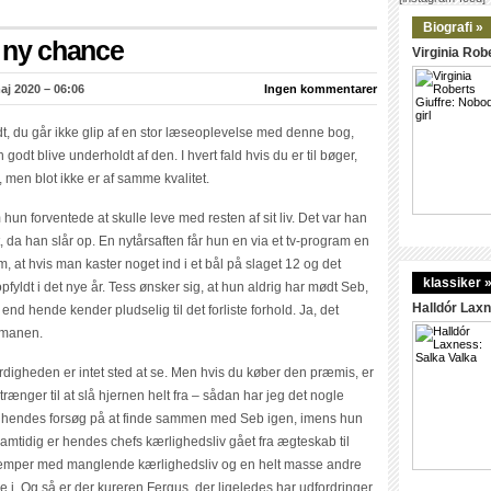
Biografi »
 ny chance
Virginia Robe
aj 2020 – 06:06
Ingen kommentarer
dt, du går ikke glip af en stor læseoplevelse med denne bog,
godt blive underholdt af den. I hvert fald hvis du er til bøger,
men blot ikke er af samme kvalitet.
 forventede at skulle leve med resten af sit liv. Det var han
, da han slår op. En nytårsaften får hun en via et tv-program en
om, at hvis man kaster noget ind i et bål på slaget 12 og det
klassiker 
opfyldt i det nye år. Tess ønsker sig, at hun aldrig har mødt Seb,
Halldór Laxn
end hende kender pludselig til det forliste forhold. Ja, det
romanen.
ærdigheden er intet sted at se. Men hvis du køber den præmis, er
rænger til at slå hjernen helt fra – sådan har jeg det nogle
ss i hendes forsøg på at finde sammen med Seb igen, imens hun
t. Samtidig er hendes chefs kærlighedsliv gået fra ægteskab til
æmper med manglende kærlighedsliv og en helt masse andre
e i. Og så er der kureren Fergus, der ligeledes har udfordringer