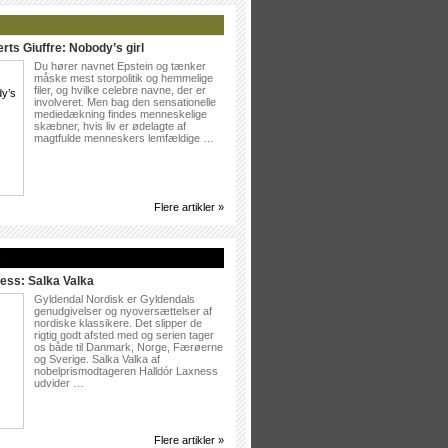
rts Giuffre: Nobody’s girl
Du hører navnet Epstein og tænker
måske mest storpolitik og hemmelige
filer, og hvilke celebre navne, der er
involveret. Men bag den sensationelle
mediedækning findes menneskelige
skæbner, hvis liv er ødelagte af
magtfulde menneskers lemfældige …
Flere artikler »
»
ess: Salka Valka
Gyldendal Nordisk er Gyldendals
genudgivelser og nyoversættelser af
nordiske klassikere. Det slipper de
rigtig godt afsted med og serien tager
os både til Danmark, Norge, Færøerne
og Sverige. Salka Valka af
nobelprismodtageren Halldór Laxness
udvider …
Flere artikler »