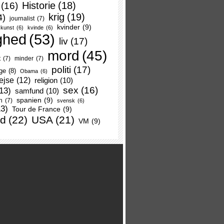
Historie
(18)
(16)
krig
(19)
4)
journalist
(7)
kvinder
(9)
kunst
(6)
kvinde
(6)
ghed
(53)
liv
(17)
mord
(45)
t
(7)
minder
(7)
politi
(17)
ge
(8)
Obama
(6)
ejse
(12)
religion
(10)
sex
(16)
13)
samfund
(10)
spanien
(9)
n
(7)
svensk
(6)
13)
Tour de France
(9)
nd
(22)
USA
(21)
VM
(9)