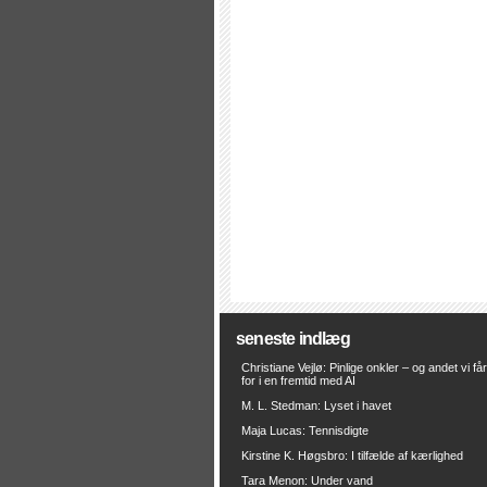
seneste indlæg
Christiane Vejlø: Pinlige onkler – og andet vi få
for i en fremtid med AI
M. L. Stedman: Lyset i havet
Maja Lucas: Tennisdigte
Kirstine K. Høgsbro: I tilfælde af kærlighed
Tara Menon: Under vand