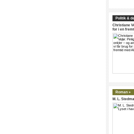
Politik & d
Christiane Ve
for i en frem
Roman »
M. L. Stedma