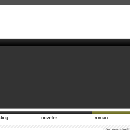
ding
noveller
roman
[instagram-feed]