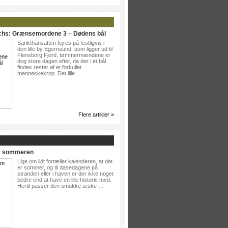
ichs: Grænsemordene 3 – Dødens bål
Sankthansaften fejres på festligvis i
den lille by Egernsund, som ligger ud til
Flensborg Fjord, tømmermændene er
dog store dagen efter, da der i et bål
findes rester af et forkullet
menneskekrop. Det lille …
Flere artikler »
Om sommeren
Lige om lidt fortæller kalenderen, at det
er sommer, og til dasedagene på
stranden eller i haven er der ikke noget
bedre end at have en lille historie med.
Hertil passer den smukke æske …