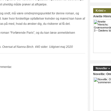
ret uheldig måde prøver at afhjælpe.
Krimi »
dt og ondt, må være omdrejningspunktet for denne roman, og
Anette Hinr
. Især hvor forskellige opfattelser kvinder og mænd kan have af
Pas på med, hvad du ønsker dig, du risikerer at få det.
rs roman “Forførende Paris”, og du kan læse anmeldelsen
. Oversat af Nanna Birch. 440 sider. Udgivet maj 2020
ommentar.
Noveller »
Novellix: 