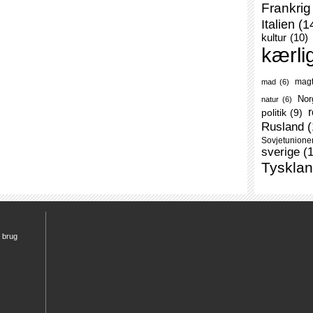
Frankrig
Italien
(1
kultur
(10)
kærli
mag
mad
(6)
Nor
natur
(6)
r
politik
(9)
Rusland
(
Sovjetunione
sverige
(
Tyskla
r brug