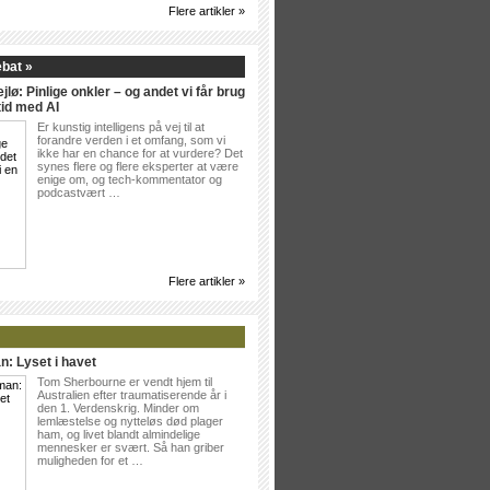
Flere artikler »
ebat »
jlø: Pinlige onkler – og andet vi får brug
tid med AI
Er kunstig intelligens på vej til at
forandre verden i et omfang, som vi
ikke har en chance for at vurdere? Det
synes flere og flere eksperter at være
enige om, og tech-kommentator og
podcastvært …
Flere artikler »
n: Lyset i havet
Tom Sherbourne er vendt hjem til
Australien efter traumatiserende år i
den 1. Verdenskrig. Minder om
lemlæstelse og nytteløs død plager
ham, og livet blandt almindelige
mennesker er svært. Så han griber
muligheden for et …