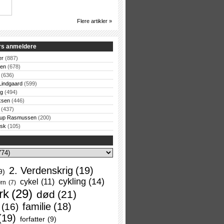
Flere artikler »
rs anmeldere
er
(887)
sen
(678)
(636)
Lindgaard
(599)
og
(494)
ksen
(446)
(437)
rup Rasmussen
(200)
rsk
(105)
2. Verdenskrig
(19)
9)
cykling
(14)
cykel
(11)
rn
(7)
rk
(29)
død
(21)
familie
(18)
(16)
(19)
forfatter
(9)