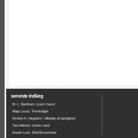
seneste indlæg
M. L. Stedman: Lyset i havet
Maja Lucas: Tennisdigte
Kirstine K. Høgsbro: I tilfælde af kærlighed
Tara Menon: Under vand
Anette Leck: Efterårssommer