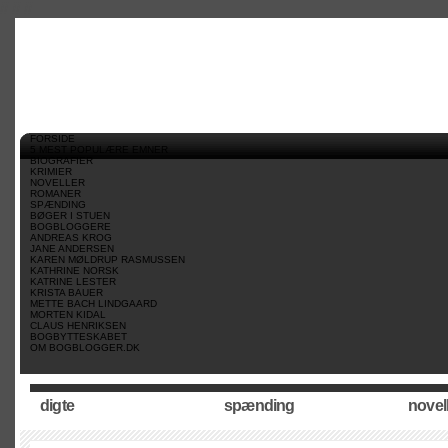
//
//
//
FORSIDE
5 MEST POPULÆRE EMNER
BIOGRAFIER
KRIMIER
NOVELLER
ROMANER
SPÆNDING
BØGER I STUEN
BOGBLOGGERE
ANDREAS KROG
JANE ANDERSEN
KAREN MØLDRUP RASMUSSEN
KATHRINE NORSK
KATRINE LESTER
KRISTA BAUER
METTE BACH LINDGAARD
MORTEN KIDAL
CLAUS HENRIKSEN
BOGBYTTESKABET
OM BOGBLOGGER.DK
digte
spænding
novel