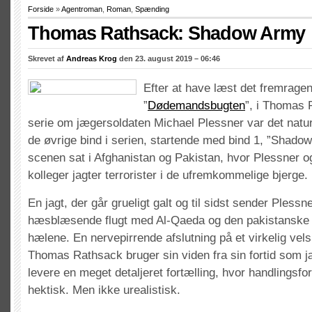
Forside
»
Agentroman
,
Roman
,
Spænding
Thomas Rathsack: Shadow Army
Skrevet af
Andreas Krog
den 23. august 2019 – 06:46
Efter at have læst det fremragen
”
Dødemandsbugten
”, i Thomas 
serie om jægersoldaten Michael Plessner var det naturl
de øvrige bind i serien, startende med bind 1, ”Shado
scenen sat i Afghanistan og Pakistan, hvor Plessner o
kolleger jagter terrorister i de ufremkommelige bjerge.
En jagt, der går grueligt galt og til sidst sender Plessn
hæsblæsende flugt med Al-Qaeda og den pakistanske s
hælene. En nervepirrende afslutning på et virkelig vel
Thomas Rathsack bruger sin viden fra sin fortid som jæ
levere en meget detaljeret fortælling, hvor handlingsfo
hektisk. Men ikke urealistisk.