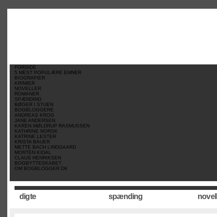
//
//
//
FORSIDE
5 MEST POPULÆRE EMNER
BIOGRAFIER
KRIMIER
NOVELLER
ROMANER
SPÆNDING
BØGER I STUEN
BOGBLOGGERE
ANDREAS KROG
JANE ANDERSEN
KAREN MØLDRUP RASMUSSEN
KATHRINE NORSK
KATRINE LESTER
KRISTA BAUER
METTE BACH LINDGAARD
MORTEN KIDAL
CLAUS HENRIKSEN
BOGBYTTESKABET
OM BOGBLOGGER.DK
digte
spænding
novel