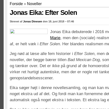
Forside
»
Noveller
Jonas Eika: Efter Solen
Skrevet af
Jonas Dinesen
den 18. juni 2018 – 07:46
Jonas Eika debuterede i 2016 
Marie
, men den (sociale) realis
af, er helt væk i
Efter Solen
. Her blandes realismen me
Jeg nød at læse alle fem historier i
Efter Solen
, men de
noveller, der begge bærer titlen
Bad Mexican Dog
, so
og tænker over. Det er ikke på grund af de homoerotis
virker ret hurtigt autentiske, men der er nogle ret ta
genopstandelsesscener.
Eika søger højt i denne novellesamling, og man kan mæ
noget ekstra ud af det. Og fordi man kan fornemme det
automatisk også noget ekstra i teksten. Et ekstra lag et