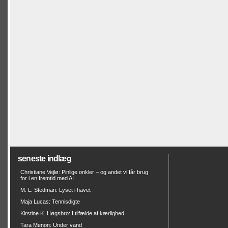
seneste indlæg
Christiane Vejlø: Pinlige onkler – og andet vi får brug
for i en fremtid med AI
M. L. Stedman: Lyset i havet
Maja Lucas: Tennisdigte
Kirstine K. Høgsbro: I tilfælde af kærlighed
Tara Menon: Under vand