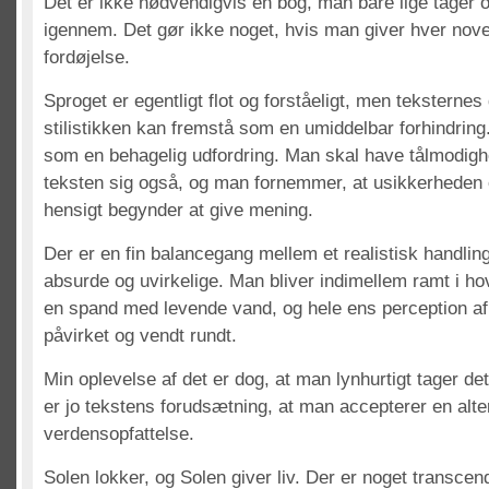
Det er ikke nødvendigvis en bog, man bare lige tager o
igennem. Det gør ikke noget, hvis man giver hver novelle
fordøjelse.
Sproget er egentligt flot og forståeligt, men teksternes
stilistikken kan fremstå som en umiddelbar forhindring
som en behagelig udfordring. Man skal have tålmodig
teksten sig også, og man fornemmer, at usikkerheden
hensigt begynder at give mening.
Der er en fin balancegang mellem et realistisk handlin
absurde og uvirkelige. Man bliver indimellem ramt i ho
en spand med levende vand, og hele ens perception af 
påvirket og vendt rundt.
Min oplevelse af det er dog, at man lynhurtigt tager det 
er jo tekstens forudsætning, at man accepterer en alte
verdensopfattelse.
Solen lokker, og Solen giver liv. Der er noget transcen