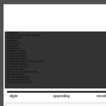
//
//
//
FORSIDE
5 MEST POPULÆRE EMNER
BIOGRAFIER
KRIMIER
NOVELLER
ROMANER
SPÆNDING
BØGER I STUEN
BOGBLOGGERE
ANDREAS KROG
JANE ANDERSEN
KAREN MØLDRUP RASMUSSEN
KATHRINE NORSK
KATRINE LESTER
KRISTA BAUER
METTE BACH LINDGAARD
MORTEN KIDAL
CLAUS HENRIKSEN
BOGBYTTESKABET
OM BOGBLOGGER.DK
digte
spænding
novel