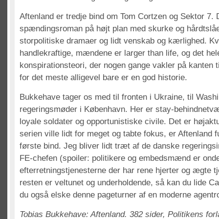
Aftenland er tredje bind om Tom Cortzen og Sektor 7. D
spændingsroman på højt plan med skurke og hårdtslåe
storpolitiske dramaer og lidt venskab og kærlighed. 
handlekraftige, mændene er larger than life, og det hele 
konspirationsteori, der nogen gange vakler på kanten t
for det meste alligevel bare er en god historie.
Bukkehave tager os med til fronten i Ukraine, til Washi
regeringsmøder i København. Her er stay-behindnetvær
loyale soldater og opportunistiske civile. Det er højaktu
serien ville lidt for meget og tabte fokus, er Aftenland
første bind. Jeg bliver lidt træt af de danske regerings
FE-chefen (spoiler: politikere og embedsmænd er onde
efterretningstjenesterne der har rene hjerter og ægte t
resten er veltunet og underholdende, så kan du lide Ca
du også elske denne pageturner af en moderne agent
Tobias Bukkehave: Aftenland. 382 sider, Politikens for