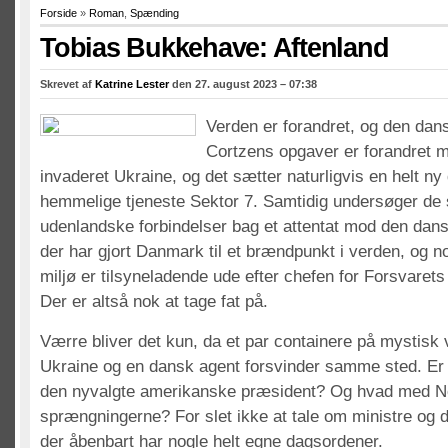
Forside
»
Roman
,
Spænding
Tobias Bukkehave: Aftenland
Skrevet af
Katrine Lester
den 27. august 2023 – 07:38
Verden er forandret, og den da
Cortzens opgaver er forandret 
invaderet Ukraine, og det sætter naturligvis en helt n
hemmelige tjeneste Sektor 7. Samtidig undersøger de 
udenlandske forbindelser bag et attentat mod den dans
der har gjort Danmark til et brændpunkt i verden, og no
miljø er tilsyneladende ude efter chefen for Forsvarets
Der er altså nok at tage fat på.
Værre bliver det kun, da et par containere på mystisk v
Ukraine og en dansk agent forsvinder samme sted. Er d
den nyvalgte amerikanske præsident? Og hvad med N
sprængningerne? For slet ikke at tale om ministre og 
der åbenbart har nogle helt egne dagsordener.