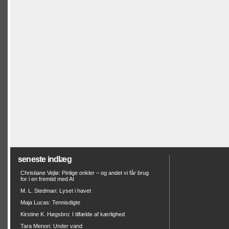
seneste indlæg
Christiane Vejlø: Pinlige onkler – og andet vi får brug
for i en fremtid med AI
M. L. Stedman: Lyset i havet
Maja Lucas: Tennisdigte
Kirstine K. Høgsbro: I tilfælde af kærlighed
Tara Menon: Under vand