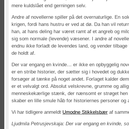
mere kuldslået end gerningen selv.
Andre af novellerne spiller på det overnaturlige. En sol
krigen, fordi hans hustru er ved at dø. Da han vil retur
han, at hans deling har været ramt af et angreb og mild
sig som normale (levende) væsener. I andre af novell
endnu ikke forladt de levendes land, og vender tilbage
de holdt af.
Der var engang en kvinde… er ikke en opbyggelig nov
er en stribe historier, der sætter sig i hovedet og duk
forsøger at tænke på noget andet. Forlaget kalder dem 
er et velvalgt ord. Absolut velskrevne, grumme og al
menneskekærlige stænk, der nænsomt er strøget hen 
skaber en lille smule håb for historiernes personer og 
Vi har tidligere anmeldt
Umodne Stikkelsbær
af samme 
Ljudmila Petrusjevskaja: Der var engang en kvinde, so