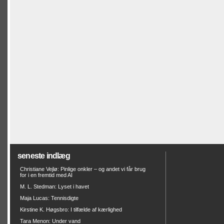
seneste indlæg
Christiane Vejlø: Pinlige onkler – og andet vi får brug
for i en fremtid med AI
M. L. Stedman: Lyset i havet
Maja Lucas: Tennisdigte
Kirstine K. Høgsbro: I tilfælde af kærlighed
Tara Menon: Under vand