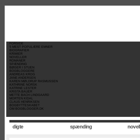
//
//
//
FORSIDE
5 MEST POPULÆRE EMNER
BIOGRAFIER
KRIMIER
NOVELLER
ROMANER
SPÆNDING
BØGER I STUEN
BOGBLOGGERE
ANDREAS KROG
JANE ANDERSEN
KAREN MØLDRUP RASMUSSEN
KATHRINE NORSK
KATRINE LESTER
KRISTA BAUER
METTE BACH LINDGAARD
MORTEN KIDAL
CLAUS HENRIKSEN
BOGBYTTESKABET
OM BOGBLOGGER.DK
digte
spænding
novel