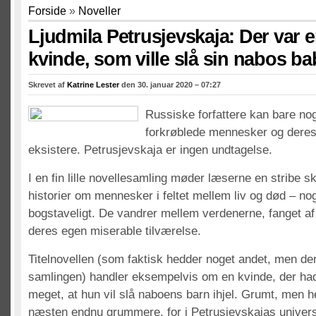
Forside
»
Noveller
Ljudmila Petrusjevskaja: Der var 
kvinde, som ville slå sin nabos bab
Skrevet af
Katrine Lester
den 30. januar 2020 – 07:27
Russiske forfattere kan bare no
forkrøblede mennesker og deres 
eksistere. Petrusjevskaja er ingen undtagelse.
I en fin lille novellesamling møder læserne en stribe 
historier om mennesker i feltet mellem liv og død – no
bogstaveligt. De vandrer mellem verdenerne, fanget af
deres egen miserable tilværelse.
Titelnovellen (som faktisk hedder noget andet, men den 
samlingen) handler eksempelvis om en kvinde, der ha
meget, at hun vil slå naboens barn ihjel. Grumt, men 
næsten endnu grummere, for i Petrusjevskajas unive