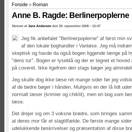
Forside
»
Roman
Anne B. Ragde: Berlinerpoplerne
Skrevet af
Jane Andersen
den 20. september 2008 – 15:47
Jeg fik anbefalet ”Berlinerpoplerne” af først min 
af den lokale boghandler i Vanløse. Jeg må indrøm
skeptisk og havde da også bogen liggende længe på hy
”dens tur”. Bogen er lyseblå og der er tegnet et hoved 
på coveret. Ikke ligefrem den slags bøger jeg almindel
Jeg skulle dog ikke læse ret mange sider før jeg vidst
af de bedre bøger i hånden. Muligvis en der lå lidt ude
normalt læser (krimier og chiklit), men en bog som be
læse.
Det drejer sig om 3 voksne brødre, som bringes samm
at deres mor får et slagtilfælde. De første mange sider
udelukkende beskrivelser og præsentation af disse brød