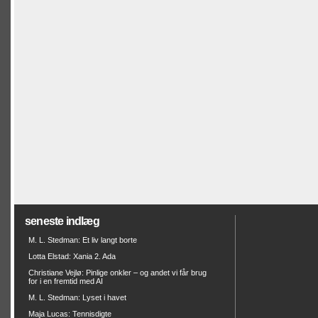
seneste indlæg
M. L. Stedman: Et liv langt borte
Lotta Elstad: Xania 2. Ada
Christiane Vejlø: Pinlige onkler – og andet vi får brug
for i en fremtid med AI
M. L. Stedman: Lyset i havet
Maja Lucas: Tennisdigte