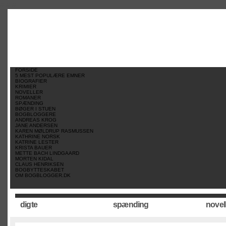
//
//
//
FORSIDE
5 MEST POPULÆRE EMNER
BIOGRAFIER
KRIMIER
NOVELLER
ROMANER
SPÆNDING
BØGER I STUEN
BOGBLOGGERE
ANDREAS KROG
JANE ANDERSEN
KAREN MØLDRUP RASMUSSEN
KATHRINE NORSK
KATRINE LESTER
KRISTA BAUER
METTE BACH LINDGAARD
MORTEN KIDAL
CLAUS HENRIKSEN
BOGBYTTESKABET
OM BOGBLOGGER.DK
digte
spænding
novel