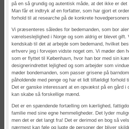
på en så grundig og autentisk måde, at det ikke er det 
Man får et indtryk af en forfatter, som har gjort et orden
forhold til at researche på de konkrete hovedpersoners
Vi præsenteres således for bedemanden, som bor alen
værelseslejlighed i Norge og som aldrig er blevet gift. 
kendskab til det at arbejde som bedemand, hvilket bes
erhverv jeg i forvejen vidste noget om. Vi møder den 
som er flyttet til København, hvor han bor med sin kær
designerindrettet lejlighed og som arbejder som vindu
møder bondemanden, som passer grisene på barndom
påholdende med penge og har et lidt tilfældigt forhold ti
Det er ganske interessant at en opvækst på en gård i 
kan skabe så forskellige mænd.
Det er en spændende fortælling om kærlighed, fattigdo
familie med sine egne hemmeligheder. Det lyder muligvis
men det er det langt fra! Det er derimod en bog så vel
nærmest kan føle og lugte de personer der bliver skildr