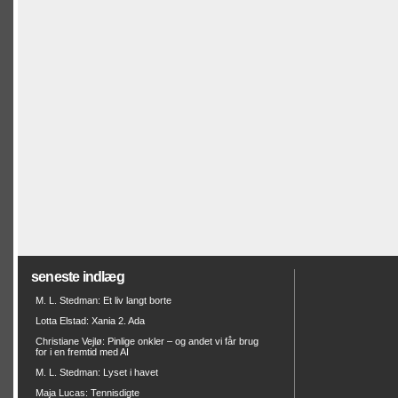
seneste indlæg
M. L. Stedman: Et liv langt borte
Lotta Elstad: Xania 2. Ada
Christiane Vejlø: Pinlige onkler – og andet vi får brug
for i en fremtid med AI
M. L. Stedman: Lyset i havet
Maja Lucas: Tennisdigte