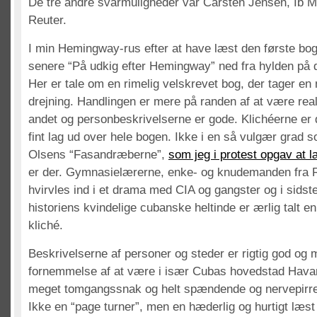
De tre andre svarmuligheder var Carsten Jensen, Ib M
Reuter.
I min Hemingway-rus efter at have læst den første bog
senere “På udkig efter Hemingway” ned fra hylden på de
Her er tale om en rimelig velskrevet bog, der tager en
drejning. Handlingen er mere på randen af at være rea
andet og personbeskrivelserne er gode. Klichéerne er d
fint lag ud over hele bogen. Ikke i en så vulgær grad s
Olsens “Fasandræberne”,
som jeg i protest opgav at 
er der. Gymnasielærerne, enke- og knudemanden fra R
hvirvles ind i et drama med CIA og gangster og i sidste
historiens kvindelige cubanske heltinde er ærlig talt en
kliché.
Beskrivelserne af personer og steder er rigtig god og 
fornemmelse af at være i især Cubas hovedstad Hava
meget tomgangssnak og helt spændende og nervepirrend
Ikke en “page turner”, men en hæderlig og hurtigt læst