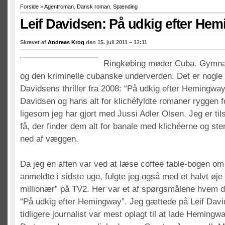
Forside
»
Agentroman
,
Dansk roman
,
Spænding
Leif Davidsen: På udkig efter He
Skrevet af
Andreas Krog
den 15. juli 2011 – 12:11
Ringkøbing møder Cuba. Gymna
og den kriminelle cubanske underverden. Det er nogle a
Davidsens thriller fra 2008: “På udkig efter Hemingway
Davidsen og hans alt for klichéfyldte romaner ryggen fo
ligesom jeg har gjort med Jussi Adler Olsen. Jeg er ti
få, der finder dem alt for banale med klichéerne og st
ned af væggen.
Da jeg en aften var ved at læse coffee table-bogen 
anmeldte i sidste uge, fulgte jeg også med et halvt øj
millionær” på TV2. Her var et af spørgsmålene hvem d
“På udkig efter Hemingway”. Jeg gættede på Leif Dav
tidligere journalist var mest oplagt til at lade Hemingwa