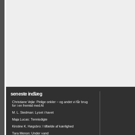
seneste indlæg
Christiane Vejlø: Pinlige onkler – og andet vi får brug
for i en fremtid med AI
M. L. Stedman: Lyset i havet
Maja Lucas: Tennisdigte
Kirstine K. Høgsbro: I tilfælde af kærlighed
Tara Menon: Under vand