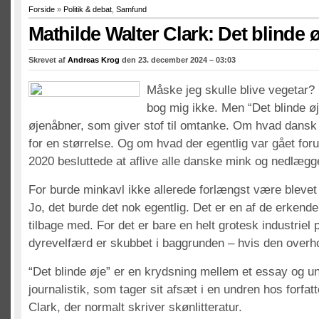
Forside
»
Politik & debat
,
Samfund
Mathilde Walter Clark: Det blinde ø
Skrevet af
Andreas Krog
den 23. december 2024 – 03:03
Måske jeg skulle blive vegetar? 
bog mig ikke. Men “Det blinde øj
øjenåbner, som giver stof til omtanke. Om hvad dansk 
for en størrelse. Og om hvad der egentlig var gået foru
2020 besluttede at aflive alle danske mink og nedlægge
For burde minkavl ikke allerede forlængst være blevet
Jo, det burde det nok egentlig. Det er en af de erkend
tilbage med. For det er bare en helt grotesk industriel 
dyrevelfærd er skubbet i baggrunden – hvis den overho
“Det blinde øje” er en krydsning mellem et essay og 
journalistik, som tager sit afsæt i en undren hos forfat
Clark, der normalt skriver skønlitteratur.