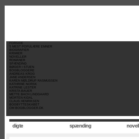
//
//
//
FORSIDE
5 MEST POPULÆRE EMNER
BIOGRAFIER
KRIMIER
NOVELLER
ROMANER
SPÆNDING
BØGER I STUEN
BOGBLOGGERE
ANDREAS KROG
JANE ANDERSEN
KAREN MØLDRUP RASMUSSEN
KATHRINE NORSK
KATRINE LESTER
KRISTA BAUER
METTE BACH LINDGAARD
MORTEN KIDAL
CLAUS HENRIKSEN
BOGBYTTESKABET
OM BOGBLOGGER.DK
digte
spænding
novel