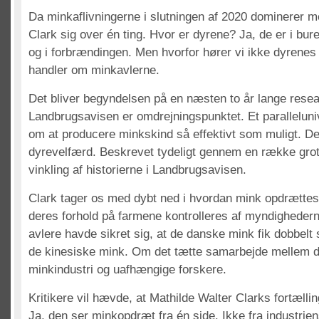
Da minkaflivningerne i slutningen af 2020 dominerer me
Clark sig over én ting. Hvor er dyrene? Ja, de er i bu
og i forbrændingen. Men hvorfor hører vi ikke dyrenes 
handler om minkavlerne.
Det bliver begyndelsen på en næsten to år lange resea
Landbrugsavisen er omdrejningspunktet. Et paralleluni
om at producere minkskind så effektivt som muligt. De
dyrevelfærd. Beskrevet tydeligt gennem en række gro
vinkling af historierne i Landbrugsavisen.
Clark tager os med dybt ned i hvordan mink opdrættes
deres forhold på farmene kontrolleres af myndigheder
avlere havde sikret sig, at de danske mink fik dobbel
de kinesiske mink. Om det tætte samarbejde mellem 
minkindustri og uafhængige forskere.
Kritikere vil hævde, at Mathilde Walter Clarks fortælli
Ja, den ser minkopdræt fra én side. Ikke fra industrien