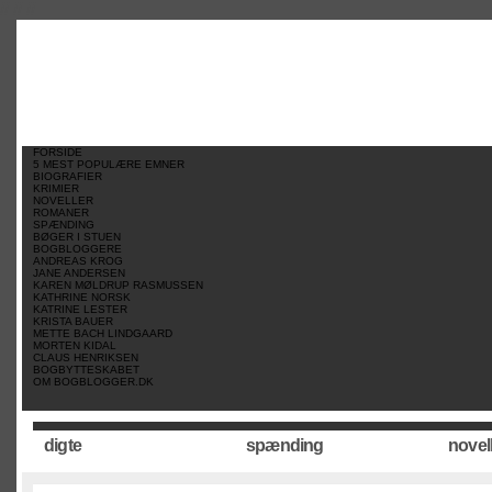
//
//
//
FORSIDE
5 MEST POPULÆRE EMNER
BIOGRAFIER
KRIMIER
NOVELLER
ROMANER
SPÆNDING
BØGER I STUEN
BOGBLOGGERE
ANDREAS KROG
JANE ANDERSEN
KAREN MØLDRUP RASMUSSEN
KATHRINE NORSK
KATRINE LESTER
KRISTA BAUER
METTE BACH LINDGAARD
MORTEN KIDAL
CLAUS HENRIKSEN
BOGBYTTESKABET
OM BOGBLOGGER.DK
digte
spænding
novel