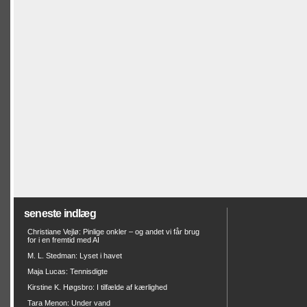
seneste indlæg
Christiane Vejlø: Pinlige onkler – og andet vi får brug
for i en fremtid med AI
M. L. Stedman: Lyset i havet
Maja Lucas: Tennisdigte
Kirstine K. Høgsbro: I tilfælde af kærlighed
Tara Menon: Under vand