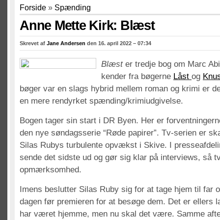
Forside
»
Spænding
Anne Mette Kirk: Blæst
Skrevet af
Jane Andersen
den 16. april 2022 – 07:34
Blæst
er tredje bog om Marc Abi
kender fra bøgerne
Låst
og
Knus
bøger var en slags hybrid mellem roman og krimi er de
en mere rendyrket spænding/krimiudgivelse.
Bogen tager sin start i DR Byen. Her er forventningerne
den nye søndagsserie “Røde papirer”. Tv-serien er sk
Silas Rubys turbulente opvækst i Skive. I presseafdel
sende det sidste ud og gør sig klar på interviews, så 
opmærksomhed.
Imens beslutter Silas Ruby sig for at tage hjem til far 
dagen før premieren for at besøge dem. Det er ellers 
har været hjemme, men nu skal det være. Samme aften 