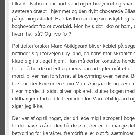
tilkaldt. Naboen har hørt skud og er bekymret og snart
søsteren dræbt i hjemmet og den dybt chokerede Sila
på gerningsstedet. Han fastholder dog sin uskyld og ha
baghovedet fra et overfald. Men hvis det ikke er ham,
hvem har så? Og hvorfor?
Politiefterforsker Marc Abildgaard bliver koblet på sa
befinder sig i forvejen i Jylland, da hans mor skranter
klare sig i sit eget hjem. Han må derfor kontakte hen
for at få hende udredt og mens han arbejder målrettet 
mord, bliver han forstyrret af bekymring over hende. 
to spor, der konkurrerer om Marc Abilgaards og læs
Hvor mordet til sidst bliver opklaret, slutter bogen med
cliffhanger i forhold til fremtiden for Marc Abildgaard
siger jeg ikke.
Der var af og til noget, der drillede mig i sproget i b
fordel have skåret den hårdere til, der er for mange det
betydning for karakter, fremdrift eller plot fx sætninge