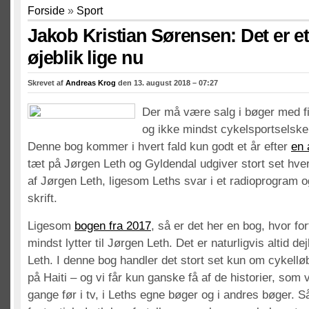
Forside
»
Sport
Jakob Kristian Sørensen: Det er e
øjeblik lige nu
Skrevet af
Andreas Krog
den 13. august 2018 – 07:27
Der må være salg i bøger med f
og ikke mindst cykelsportselske
Denne bog kommer i hvert fald kun godt et år efter
en 
tæt på Jørgen Leth og Gyldendal udgiver stort set hver
af Jørgen Leth, ligesom Leths svar i et radioprogram
skrift.
Ligesom
bogen fra 2017
, så er det her en bog, hvor for
mindst lytter til Jørgen Leth. Det er naturligvis altid dejl
Leth. I denne bog handler det stort set kun om cykellø
på Haiti – og vi får kun ganske få af de historier, som
gange før i tv, i Leths egne bøger og i andres bøger. S