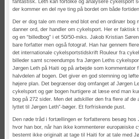
fantastisk. Leth kan fortolke og analysere cykelsport
der kommer en del nye ting på bordet om både fortiden 
Der er dog tale om mere end blot end en ordinær bog 
danner ord, der handler om cykelsport. Her er faktisk 
og en “billedbog” i et 50/50-miks. Jakob Kristian Søre
bare forfatter men også fotograf. Han har gennem flere å
det internationale cykelsportstidskrift Rouleur fra cykel
billeder samt screendumps fra Jørgen Leths cykelsport
Jørgen Leth på Haiti og på arbejde som kommentator f
halvdelen af bogen. Det giver en god stemning og løfte
højere plan. Det begrænser dog omfanget af Jørgen L
cykelsport og gør bogen hurtigere at læse end man ku
bog på 272 sider. Men det adskiller den fra flere af de
lyttet til Jørgen Leth”-bøger. Et forfriskende pust.
Den røde tråd i fortællingen er forfatterens besøg hos 
hvor han bor, når han ikke kommenterer europæiske cy
bestemt ikke originalt at tage til Haiti for at tale med 