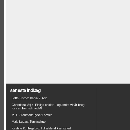
seneste indlæg
Lotta Elstad: Xania 2. Ada
Christiane Vejlø: Pinlige onkler – og andet vi får brug
for i en fremtid med AI
M. L. Stedman: Lyset i havet
Maja Lucas: Tennisdigte
Kirstine K. Høgsbro: I tilfælde af kærlighed