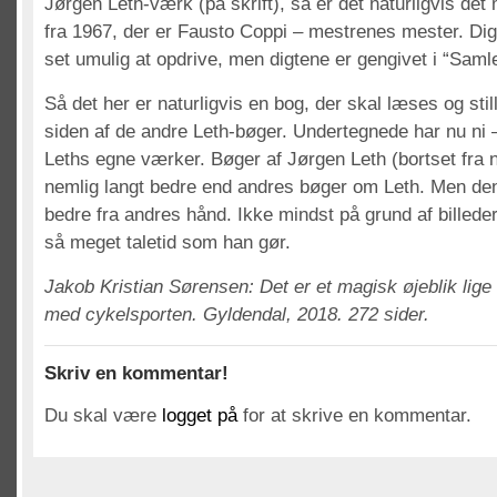
Jørgen Leth-værk (på skrift), så er det naturligvis det
fra 1967, der er Fausto Coppi – mestrenes mester. Dig
set umulig at opdrive, men digtene er gengivet i “Samle
Så det her er naturligvis en bog, der skal læses og sti
siden af de andre Leth-bøger. Undertegnede har nu ni
Leths egne værker. Bøger af Jørgen Leth (bortset fra n
nemlig langt bedre end andres bøger om Leth. Men den
bedre fra andres hånd. Ikke mindst på grund af billeder
så meget taletid som han gør.
Jakob Kristian Sørensen: Det er et magisk øjeblik lige
med cykelsporten. Gyldendal, 2018. 272 sider.
Skriv en kommentar!
Du skal være
logget på
for at skrive en kommentar.