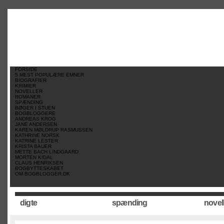
//
//
//
FORSIDE
5 MEST POPULÆRE EMNER
BIOGRAFIER
KRIMIER
NOVELLER
ROMANER
SPÆNDING
BØGER I STUEN
BOGBLOGGERE
ANDREAS KROG
JANE ANDERSEN
KAREN MØLDRUP RASMUSSEN
KATHRINE NORSK
KATRINE LESTER
KRISTA BAUER
METTE BACH LINDGAARD
MORTEN KIDAL
CLAUS HENRIKSEN
BOGBYTTESKABET
OM BOGBLOGGER.DK
digte
spænding
novel