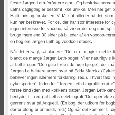
fleste Jørgen Leth-forfattere gjort. Og beskrivelserne 
Leths dagligdag er bestemt ikke unikke. Men her gør b
Haiti-indslag forskellen. Vi får sat billeder på det, som 
kun har beskrevet. For os, der har stor interesse for c
ingen interesse for voodoo, så virker det dog som spild
bruge mere end 30 sider på billeder af en voodoo-cere
en bog om Jørgen Leth og voodoo i stedet.
Når det er sagt, så placerer “Det er et magisk øjeblik lig
blandt de mange Jørgen Leth-bøger. Vi er naturligvis 
af Leths egen “Den gule trøje i de høje bjerge”, der 
Jørgen Leth-litteraturens svar på Eddy Merckx (Cykel
behøver ingen nærmere forklaring, red.). I hvert fald in
cykelsporten”. Inden for “Jørgen Leth-biografilitteratur”
første bind (den med kokkens datter. Jørgen Leth-ken
hentyder til, red.) af Leths selvbiografi “Det uperfekte
genrens svar på Anquetil. (En bog, der udkom før bogb
derfor aldrig er anmeldt, red.) Og når det kommer til di