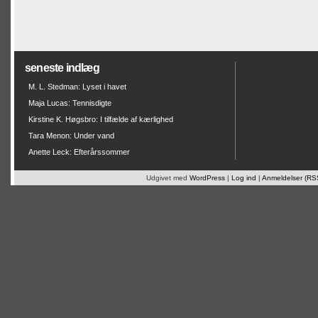
seneste indlæg
M. L. Stedman: Lyset i havet
Maja Lucas: Tennisdigte
Kirstine K. Høgsbro: I tilfælde af kærlighed
Tara Menon: Under vand
Anette Leck: Efterårssommer
Udgivet med
WordPress
|
Log ind
|
Anmeldelser (RS