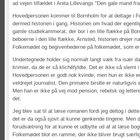
ad vejen tilfældet i Anita Lillevangs ”Den gale mand fra
Hovedpersonen kommer til Bornholm for at deltage i 
dermed historien i gang. Historien om hvad der egentli
gamle studiekammerat, der bor i en lille flække på Bo
beboerne i den lille flække, Arnsted, historien drejer r
Folkemødet og begivenhederne på folkemødet, som er
Undertegnede holder sig normalt langt væk fra især d
krimier, da de er så klichéfyldte. Det er ikke så slemt i 
Hovedpersonen er godt nok kvinde, men hun er ikke 
veldrejet journalist. Den primære birolle er naturligvis e
Men han er ikke på vej mod pension, rebelsk og lettere 
det.
Jeg blev sat til at læse romanen fordi jeg deltog i det
det er da også sjovt at kunne genkende tingene. Men d
forudsætning for at kunne et udbytte ud af at læse bo
Folkemødet blot en ramme, der ikke bliver brugt særlig 