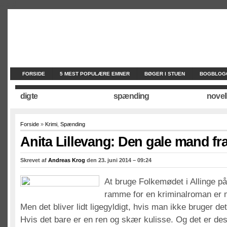
//
//
//
FORSIDE
5 MEST POPULÆRE EMNER
BØGER I STUEN
BOGBLOG
digte
spænding
novel
Forside
»
Krimi
,
Spænding
Anita Lillevang: Den gale mand fr
Skrevet af
Andreas Krog
den 23. juni 2014 – 09:24
At bruge Folkemødet i Allinge 
ramme for en kriminalroman er m
Men det bliver lidt ligegyldigt, hvis man ikke bruger det 
Hvis det bare er en ren og skær kulisse. Og det er de