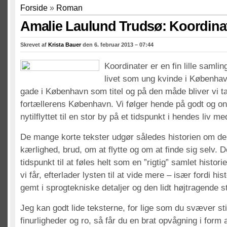
Forside
»
Roman
Amalie Laulund Trudsø: Koordina
Skrevet af
Krista Bauer
den 6. februar 2013 – 07:44
Koordinater er en fin lille samli
livet som ung kvinde i Københav
gade i København som titel og på den måde bliver vi tag
fortællerens København. Vi følger hende på godt og ond
nytilflyttet til en stor by på et tidspunkt i hendes liv me
De mange korte tekster udgør således historien om d
kærlighed, brud, om at flytte og om at finde sig selv. 
tidspunkt til at føles helt som en ”rigtig” samlet histo
vi får, efterlader lysten til at vide mere – især fordi his
gemt i sprogtekniske detaljer og den lidt højtragende st
Jeg kan godt lide teksterne, for lige som du svæver stil
finurligheder og ro, så får du en brat opvågning i form