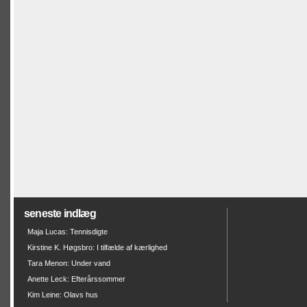
seneste indlæg
Maja Lucas: Tennisdigte
Kirstine K. Høgsbro: I tilfælde af kærlighed
Tara Menon: Under vand
Anette Leck: Efterårssommer
Kim Leine: Olavs hus