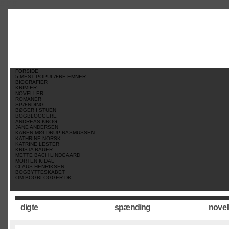
//
//
//
FORSIDE
5 MEST POPULÆRE EMNER
BIOGRAFIER
KRIMIER
NOVELLER
ROMANER
SPÆNDING
BØGER I STUEN
BOGBLOGGERE
ANDREAS KROG
JANE ANDERSEN
KAREN MØLDRUP RASMUSSEN
KATHRINE NORSK
KATRINE LESTER
KRISTA BAUER
METTE BACH LINDGAARD
MORTEN KIDAL
CLAUS HENRIKSEN
BOGBYTTESKABET
OM BOGBLOGGER.DK
digte
spænding
novel