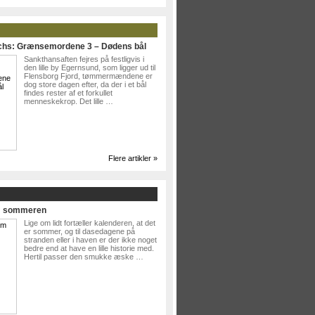
ichs: Grænsemordene 3 – Dødens bål
Sankthansaften fejres på festligvis i
den lille by Egernsund, som ligger ud til
Flensborg Fjord, tømmermændene er
dog store dagen efter, da der i et bål
findes rester af et forkullet
menneskekrop. Det lille …
Flere artikler »
Om sommeren
Lige om lidt fortæller kalenderen, at det
er sommer, og til dasedagene på
stranden eller i haven er der ikke noget
bedre end at have en lille historie med.
Hertil passer den smukke æske …