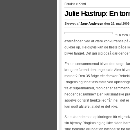
Forside
»
Krimi
Julie Hastrup: En torn
Skrevet af
Jane Andersen
den 26. maj 2009
“En torn 
efterhånden ved at være konkurrence på d
dukker op. Heldigvis kan de fleste både k
bliver fanget. Det gør sig også gældende f
En lun sensommernat bliver den unge, kønn
længere førend den unge bølle Alex blive
mordet? Den 35 årige efterforsker Rebekka
Ringkøbing for at assistere ved opklaringe
fra et supermarked, mon der er sammenhæn
hedder det samme? Den karismatiske præst 
søgelys og først tænkte jeg “åh nej, det 
kan godt afsløre, at det er det ikke.
Sideløbende med opklaringen får vi gradvi
sin hjemby Ringkøbing og ikke siden har v
sine forældre grundet en hændelse for ma