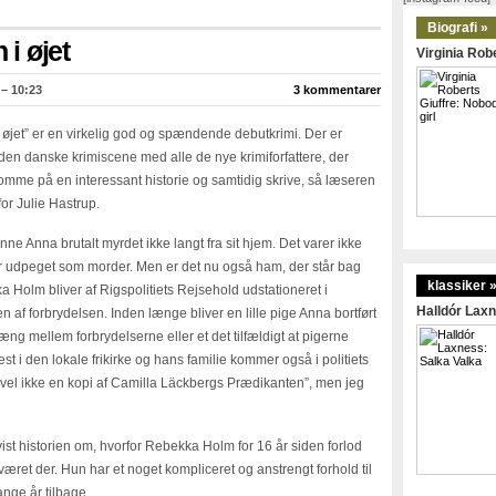
Biografi »
 i øjet
Virginia Robe
 – 10:23
3 kommentarer
i øjet” er en virkelig god og spændende debutkrimi. Der er
en danske krimiscene med alle de nye krimiforfattere, der
omme på en interessant historie og samtidig skrive, så læseren
or Julie Hastrup.
e Anna brutalt myrdet ikke langt fra sit hjem. Det varer ikke
r udpeget som morder. Men er det nu også ham, der står bag
klassiker 
 Holm bliver af Rigspolitiets Rejsehold udstationeret i
Halldór Laxn
n af forbrydelsen. Inden længe bliver en lille pige Anna bortført
g mellem forbrydelserne eller et det tilfældigt at pigerne
i den lokale frikirke og hans familie kommer også i politiets
er vel ikke en kopi af Camilla Läckbergs Prædikanten”, men jeg
st historien om, hvorfor Rebekka Holm for 16 år siden forlod
æret der. Hun har et noget kompliceret og anstrengt forhold til
nge år tilbage.