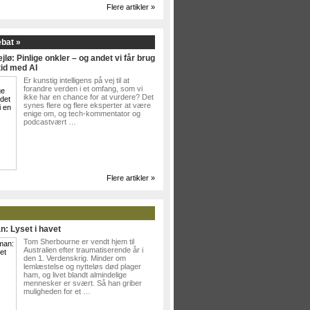
Flere artikler »
ebat »
jlø: Pinlige onkler – og andet vi får brug
tid med AI
Er kunstig intelligens på vej til at
forandre verden i et omfang, som vi
ikke har en chance for at vurdere? Det
synes flere og flere eksperter at være
enige om, og tech-kommentator og
podcastvært …
Flere artikler »
n: Lyset i havet
Tom Sherbourne er vendt hjem til
Australien efter traumatiserende år i
den 1. Verdenskrig. Minder om
lemlæstelse og nytteløs død plager
ham, og livet blandt almindelige
mennesker er svært. Så han griber
muligheden for et …