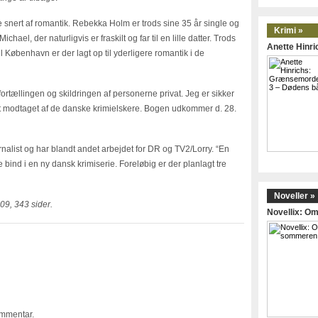
e snert af romantik. Rebekka Holm er trods sine 35 år single og
Krimi »
el, der naturligvis er fraskilt og far til en lille datter. Trods
Anette Hinr
l København er der lagt op til yderligere romantik i de
ortællingen og skildringen af personerne privat. Jeg er sikker
itivt modtaget af de danske krimielskere. Bogen udkommer d. 28.
rnalist og har blandt andet arbejdet for DR og TV2/Lorry. “En
te bind i en ny dansk krimiserie. Foreløbig er der planlagt tre
Noveller »
009, 343 sider.
Novellix: 
ommentar.