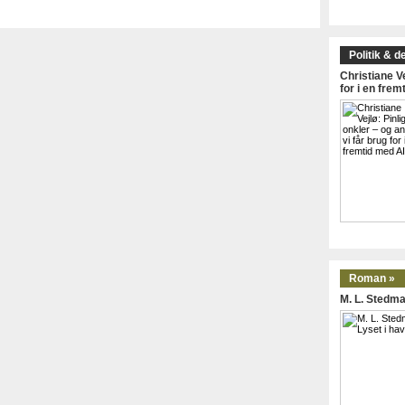
Politik & d
Christiane Ve
for i en frem
Roman »
M. L. Stedma