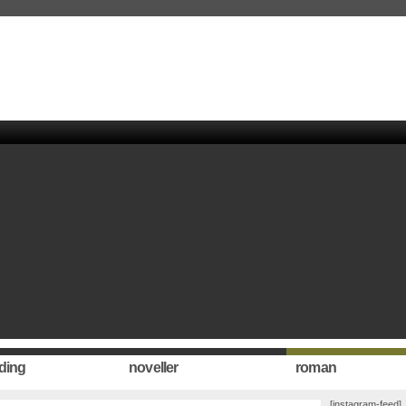
ding
noveller
roman
[instagram-feed]