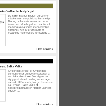
rts Giuffre: Nobody’s girl
Du hører navnet Epstein og tænker
måske mest storpolitik og hemmelige
filer, og hvilke celebre navne, der er
involveret. Men bag den sensationelle
mediedækning findes menneskelige
skæbner, hvis liv er ødelagte af
magtfulde menneskers lemfældige …
Flere artikler »
»
ess: Salka Valka
Gyldendal Nordisk er Gyldendals
genudgivelser og nyoversættelser af
nordiske klassikere. Det slipper de
rigtig godt afsted med og serien tager
os både til Danmark, Norge, Færøerne
og Sverige. Salka Valka af
nobelprismodtageren Halldór Laxness
udvider …
Flere artikler »