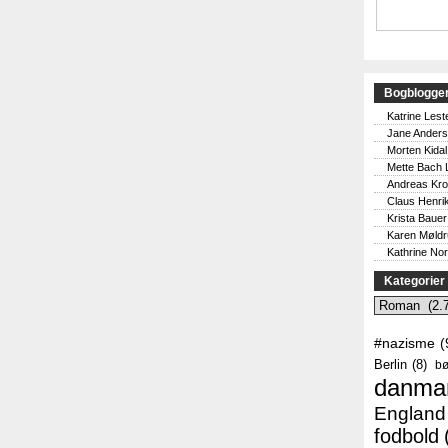
Bogblogge
Katrine Lest
Jane Ander
Morten Kidal
Mette Bach 
Andreas Kr
Claus Henri
Krista Bauer
Karen Møld
Kathrine No
Kategorier
Kategorier
#nazisme
(
Berlin
(8)
bø
danma
England
fodbold