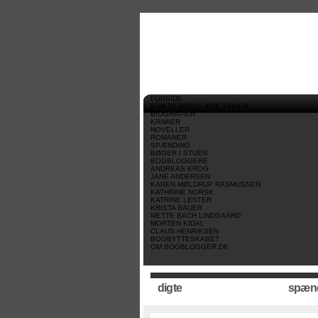
//
//
//
FORSIDE
5 MEST POPULÆRE EMNER
BIOGRAFIER
KRIMIER
NOVELLER
ROMANER
SPÆNDING
BØGER I STUEN
BOGBLOGGERE
ANDREAS KROG
JANE ANDERSEN
KAREN MØLDRUP RASMUSSEN
KATHRINE NORSK
KATRINE LESTER
KRISTA BAUER
METTE BACH LINDGAARD
MORTEN KIDAL
CLAUS HENRIKSEN
BOGBYTTESKABET
OM BOGBLOGGER.DK
digte
spæn