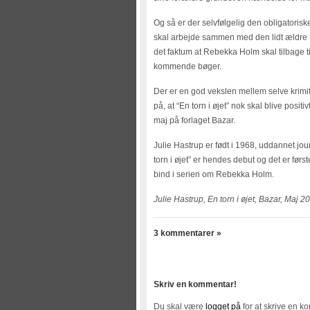
Og så er der selvfølgelig den obligatorisk
skal arbejde sammen med den lidt ældre Micha
det faktum at Rebekka Holm skal tilbage ti
kommende bøger.
Der er en god vekslen mellem selve krimif
på, at “En torn i øjet” nok skal blive pos
maj på forlaget Bazar.
Julie Hastrup er født i 1968, uddannet jou
torn i øjet” er hendes debut og det er førs
bind i serien om Rebekka Holm.
Julie Hastrup, En torn i øjet, Bazar, Maj 2
3 kommentarer »
Skriv en kommentar!
Du skal være
logget på
for at skrive en k