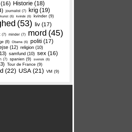
Historie
(18)
(16)
krig
(19)
4)
journalist
(7)
kvinder
(9)
kunst
(6)
kvinde
(6)
ghed
(53)
liv
(17)
mord
(45)
t
(7)
minder
(7)
politi
(17)
ge
(8)
Obama
(6)
ejse
(12)
religion
(10)
sex
(16)
13)
samfund
(10)
spanien
(9)
n
(7)
svensk
(6)
13)
Tour de France
(9)
nd
(22)
USA
(21)
VM
(9)