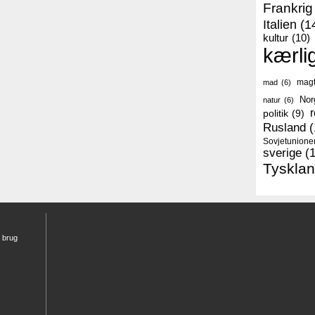
Frankrig
Italien
(1
kultur
(10)
kærli
mag
mad
(6)
Nor
natur
(6)
r
politik
(9)
Rusland
(
Sovjetunione
sverige
(
Tyskla
r brug