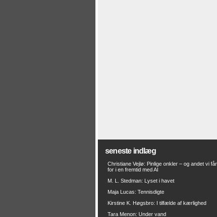
seneste indlæg
Christiane Vejlø: Pinlige onkler – og andet vi få
for i en fremtid med AI
M. L. Stedman: Lyset i havet
Maja Lucas: Tennisdigte
Kirstine K. Høgsbro: I tilfælde af kærlighed
Tara Menon: Under vand