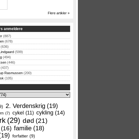
Flere artikler »
rs anmeldere
er
(887)
sen
(678)
(636)
Lindgaard
(599)
og
(494)
ksen
(446)
(437)
rup Rasmussen
(200)
rsk
(105)
2. Verdenskrig
(19)
9)
cykling
(14)
cykel
(11)
rn
(7)
rk
(29)
død
(21)
familie
(18)
(16)
(19)
forfatter
(9)