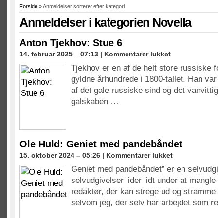
Forside
» Anmeldelser sorteret efter kategori
Anmeldelser i kategorien
Novella
Anton Tjekhov: Stue 6
til
14. februar 2025 – 07:13 |
Kommentarer lukket
Anton
Tjekhov er en af de helt store russiske f
Tjekhov:
gyldne århundrede i 1800-tallet. Han var 
Stue
6
af det gale russiske sind og det vanvittig
galskaben …
Ole Huld: Geniet med pandebåndet
til
15. oktober 2024 – 05:26 |
Kommentarer lukket
Ole
Geniet med pandebåndet” er en selvudg
Huld:
selvudgivelser lider lidt under at mangl
Geniet
med
redaktør, der kan strege ud og stramme 
pandebåndet
selvom jeg, der selv har arbejdet som 