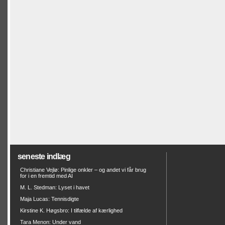
seneste indlæg
Christiane Vejlø: Pinlige onkler – og andet vi får brug
for i en fremtid med AI
M. L. Stedman: Lyset i havet
Maja Lucas: Tennisdigte
Kirstine K. Høgsbro: I tilfælde af kærlighed
Tara Menon: Under vand