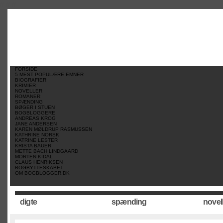
//
//
//
FORSIDE
5 MEST POPULÆRE EMNER
BIOGRAFIER
KRIMIER
NOVELLER
ROMANER
SPÆNDING
BØGER I STUEN
BOGBLOGGERE
ANDREAS KROG
JANE ANDERSEN
KAREN MØLDRUP RASMUSSEN
KATHRINE NORSK
KATRINE LESTER
KRISTA BAUER
METTE BACH LINDGAARD
MORTEN KIDAL
CLAUS HENRIKSEN
BOGBYTTESKABET
OM BOGBLOGGER.DK
digte
spænding
novel