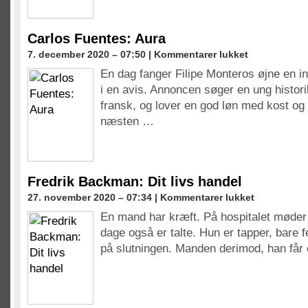
Carlos Fuentes: Aura
til
7. december 2020 – 07:50 |
Kommentarer lukket
Carlos
En dag fanger Filipe Monteros øjne en i
Fuentes:
i en avis. Annoncen søger en ung histor
Aura
fransk, og lover en god løn med kost og 
næsten …
Fredrik Backman: Dit livs handel
til
27. november 2020 – 07:34 |
Kommentarer lukket
Fredrik
En mand har kræft. På hospitalet møder h
Backman:
dage også er talte. Hun er tapper, bare
Dit
livs
på slutningen. Manden derimod, han får
handel