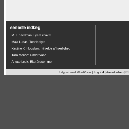
seneste indlæg
M. L. Stedman: Lyset i havet
Maja Lucas: Tennisdigte
Kirstine K. Høgsbro: I tilfælde af kærlighed
Tara Menon: Under vand
Anette Leck: Efterårssommer
Udgivet med
WordPress
|
Log ind
|
Anmeldelser (RS