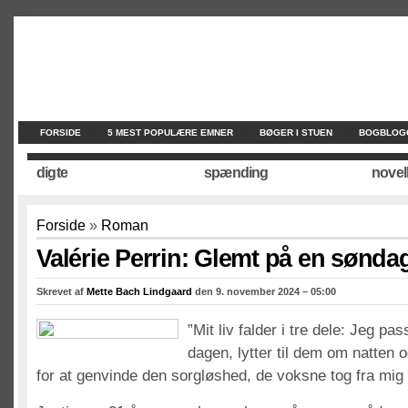
//
//
//
FORSIDE
5 MEST POPULÆRE EMNER
BØGER I STUEN
BOGBLOG
digte
spænding
novel
Forside
»
Roman
Valérie Perrin: Glemt på en sønda
Skrevet af
Mette Bach Lindgaard
den 9. november 2024 – 05:00
”Mit liv falder i tre dele: Jeg p
dagen, lytter til dem om natten
for at genvinde den sorgløshed, de voksne tog fra mig 