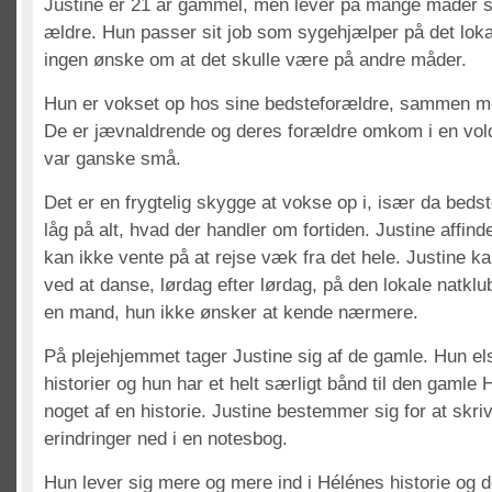
Justine er 21 år gammel, men lever på mange måder 
ældre. Hun passer sit job som sygehjælper på det loka
ingen ønske om at det skulle være på andre måder.
Hun er vokset op hos sine bedsteforældre, sammen me
De er jævnaldrende og deres forældre omkom i en vol
var ganske små.
Det er en frygtelig skygge at vokse op i, især da beds
låg på alt, hvad der handler om fortiden. Justine affind
kan ikke vente på at rejse væk fra det hele. Justine k
ved at danse, lørdag efter lørdag, på den lokale natkl
en mand, hun ikke ønsker at kende nærmere.
På plejehjemmet tager Justine sig af de gamle. Hun elsk
historier og hun har et helt særligt bånd til den gaml
noget af en historie. Justine bestemmer sig for at skri
erindringer ned i en notesbog.
Hun lever sig mere og mere ind i Hélénes historie og 