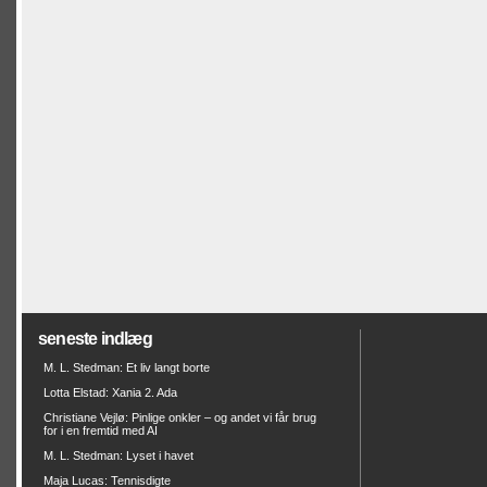
seneste indlæg
M. L. Stedman: Et liv langt borte
Lotta Elstad: Xania 2. Ada
Christiane Vejlø: Pinlige onkler – og andet vi får brug
for i en fremtid med AI
M. L. Stedman: Lyset i havet
Maja Lucas: Tennisdigte