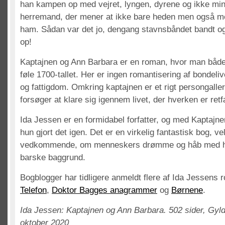
han kampen op med vejret, lyngen, dyrene og ikke min
herremand, der mener at ikke bare heden men også m
ham. Sådan var det jo, dengang stavnsbåndet bandt og
op!
Kaptajnen og Ann Barbara er en roman, hvor man både
føle 1700-tallet. Her er ingen romantisering af bondelive
og fattigdom. Omkring kaptajnen er et rigt persongalle
forsøger at klare sig igennem livet, der hverken er retf
Ida Jessen er en formidabel forfatter, og med Kaptajn
hun gjort det igen. Det er en virkelig fantastisk bog, v
vedkommende, om menneskers drømme og håb med h
barske baggrund.
Bogblogger har tidligere anmeldt flere af Ida Jessens 
Telefon
,
Doktor Bagges anagrammer
og
Børnene
.
Ida Jessen: Kaptajnen og Ann Barbara. 502 sider, Gy
oktober 2020