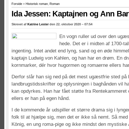
Forside
»
Historisk roman
,
Roman
Ida Jessen: Kaptajnen og Ann Ba
Skrevet af
Katrine Lester
den 22. oktober 2020 – 07:54
En vogn ruller ud over den ugæst
hede. Det er i midten af 1700-tal
ingenting. Intet andet end lyng, sand og en øde himme
kaptajn Ludwig von Kahlen, og han har en drøm. En 
kornmarker, dér hvor hugormen og romaerne ellers har
Derfor slår han sig ned på det mest ugæstfrie sted på
landbrugstidsskrifter og oplysningen i baghånden vil h
kan opdyrkes. Han har fået støtte fra Rentekammeret 
ellers er han på egen hånd.
I de kommende år udspiller et større drama sig i lyng
folk til at hjælpe sig, men det er ikke så nemt. Så me
König, en ung roma-pige og ikke mindst den mystiske 