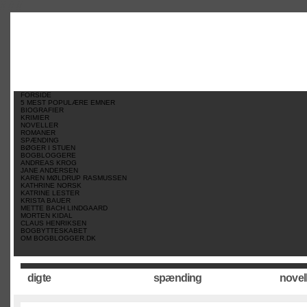
//
//
//
FORSIDE
5 MEST POPULÆRE EMNER
BIOGRAFIER
KRIMIER
NOVELLER
ROMANER
SPÆNDING
BØGER I STUEN
BOGBLOGGERE
ANDREAS KROG
JANE ANDERSEN
KAREN MØLDRUP RASMUSSEN
KATHRINE NORSK
KATRINE LESTER
KRISTA BAUER
METTE BACH LINDGAARD
MORTEN KIDAL
CLAUS HENRIKSEN
BOGBYTTESKABET
OM BOGBLOGGER.DK
digte
spænding
novel