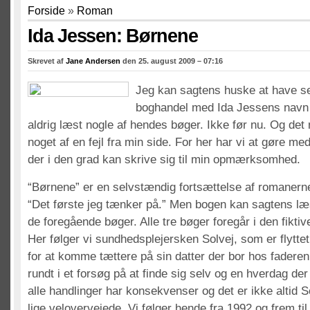
Forside
»
Roman
Ida Jessen: Børnene
Skrevet af
Jane Andersen
den 25. august 2009 – 07:16
Jeg kan sagtens huske at have se
boghandel med Ida Jessens navn 
aldrig læst nogle af hendes bøger. Ikke før nu. Og det
noget af en fejl fra min side. For her har vi at gøre med
der i den grad kan skrive sig til min opmærksomhed.
“Børnene” er en selvstændig fortsættelse af romanerne
“Det første jeg tænker på.” Men bogen kan sagtens læ
de foregående bøger. Alle tre bøger foregår i den fikti
Her følger vi sundhedsplejersken Solvej, som er flyttet 
for at komme tættere på sin datter der bor hos faderen
rundt i et forsøg på at finde sig selv og en hverdag de
alle handlinger har konsekvenser og det er ikke altid S
lige velovervejede. Vi følger hende fra 1992 og frem ti