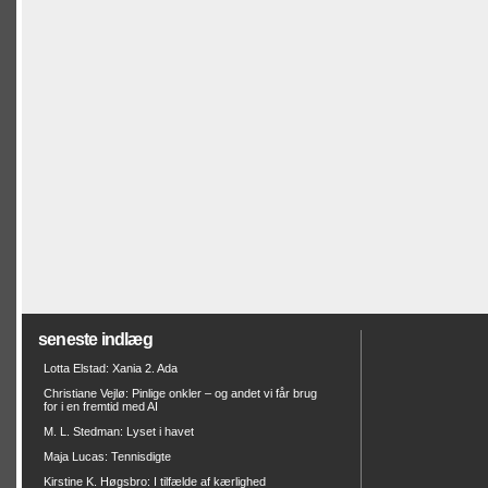
seneste indlæg
Lotta Elstad: Xania 2. Ada
Christiane Vejlø: Pinlige onkler – og andet vi får brug
for i en fremtid med AI
M. L. Stedman: Lyset i havet
Maja Lucas: Tennisdigte
Kirstine K. Høgsbro: I tilfælde af kærlighed