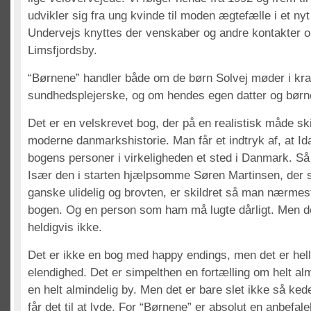
udvikler sig fra ung kvinde til moden ægtefælle i et n
Undervejs knyttes der venskaber og andre kontakter opl
Limsfjordsby.
“Børnene” handler både om de børn Solvej møder i kraf
sundhedsplejerske, og om hendes egen datter og bør
Det er en velskrevet bog, der på en realistisk måde ski
moderne danmarkshistorie. Man får et indtryk af, at I
bogens personer i virkeligheden et sted i Danmark. Så
Især den i starten hjælpsomme Søren Martinsen, der s
ganske ulidelig og brovten, er skildret så man nærmes
bogen. Og en person som ham må lugte dårligt. Men d
heldigvis ikke.
Det er ikke en bog med happy endings, men det er hell
elendighed. Det er simpelthen en fortælling om helt al
en helt almindelig by. Men det er bare slet ikke så ke
får det til at lyde. For “Børnene” er absolut en anbefa