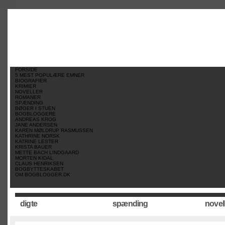
//
//
//
FORSIDE
5 MEST POPULÆRE EMNER
BIOGRAFIER
KRIMIER
NOVELLER
ROMANER
SPÆNDING
BØGER I STUEN
BOGBLOGGERE
ANDREAS KROG
JANE ANDERSEN
KAREN MØLDRUP RASMUSSEN
KATHRINE NORSK
KATRINE LESTER
KRISTA BAUER
METTE BACH LINDGAARD
MORTEN KIDAL
CLAUS HENRIKSEN
BOGBYTTESKABET
OM BOGBLOGGER.DK
digte
spænding
novel