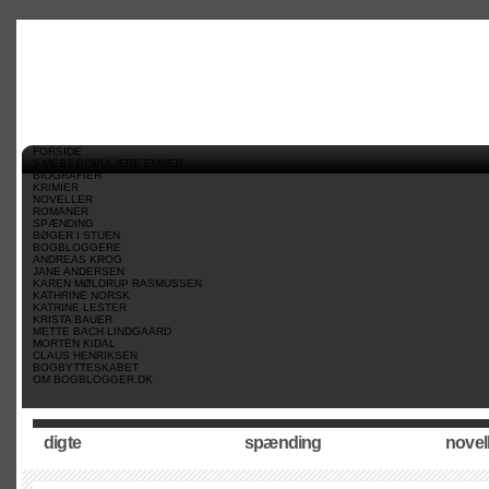
//
//
//
FORSIDE
5 MEST POPULÆRE EMNER
BIOGRAFIER
KRIMIER
NOVELLER
ROMANER
SPÆNDING
BØGER I STUEN
BOGBLOGGERE
ANDREAS KROG
JANE ANDERSEN
KAREN MØLDRUP RASMUSSEN
KATHRINE NORSK
KATRINE LESTER
KRISTA BAUER
METTE BACH LINDGAARD
MORTEN KIDAL
CLAUS HENRIKSEN
BOGBYTTESKABET
OM BOGBLOGGER.DK
digte
spænding
novel