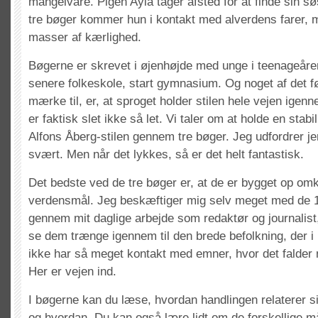
mangelvare. Pigen Ayla tager afsted for at finde sin s
tre bøger kommer hun i kontakt med alverdens farer,
masser af kærlighed.
Bøgerne er skrevet i øjenhøjde med unge i teenageår
senere folkeskole, start gymnasium. Og noget af det f
mærke til, er, at sproget holder stilen hele vejen igen
er faktisk slet ikke så let. Vi taler om at holde en sta
Alfons Åberg-stilen gennem tre bøger. Jeg udfordrer jer
svært. Men når det lykkes, så er det helt fantastisk.
Det bedste ved de tre bøger er, at de er bygget op om
verdensmål. Jeg beskæftiger mig selv meget med de 
gennem mit daglige arbejde som redaktør og journalist
se dem trænge igennem til den brede befolkning, der 
ikke har så meget kontakt med emner, hvor det falder na
Her er vejen ind.
I bøgerne kan du læse, hvordan handlingen relaterer s
og hvordan. Du kan også lære lidt om de forskellige m