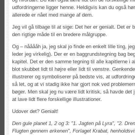
udfordringerne ligger henne. Heldigvis kan du også hør
allerede er nået med mange af dem.
Jeg vil gå tilbage til at sige: Det her er genialt. Det er
den rigtige måde til en bredere målgruppe.
Og – nååååh ja, jeg skal jo finde en enkelt lille ting, je
leder jeg virkelig). Der er en baggrundstegning bag be
kapitel. Det er den samme tegning til alle kapitlerne i a
blot skubbet lidt til højre eller lidt til venstre. Genken
illustrerer og symboliserer på bedste vis, at udfordrin
så let, og at vi stadig ikke har gjort nok ved probleme
bøger. Men skal jeg nu være lidt kritisk, så havde det
at lave lidt flere forskellige illustrationer.
Udover det? Genialt!
Den gule planet 1, 2 og 3: ”1. Jagten på Lyra”, ”2. Dren
Flugten gennem ørkenen”, Forlaget Krabat, henholdsvis