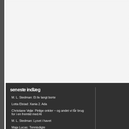
seneste indlæg
M. L. Stedman: Et liv langt borte
Lotta Elstad: Xania 2. Ada
Christiane Vejlø: Pinlige onkler – og andet vi får brug
for i en fremtid med AI
M. L. Stedman: Lyset i havet
Maja Lucas: Tennisdigte