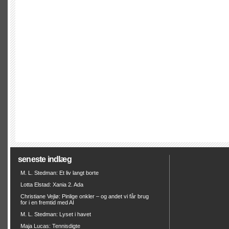
seneste indlæg
M. L. Stedman: Et liv langt borte
Lotta Elstad: Xania 2. Ada
Christiane Vejlø: Pinlige onkler – og andet vi får brug
for i en fremtid med AI
M. L. Stedman: Lyset i havet
Maja Lucas: Tennisdigte