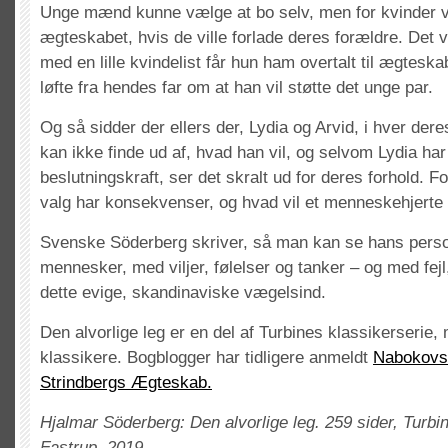
Unge mænd kunne vælge at bo selv, men for kvinder v
ægteskabet, hvis de ville forlade deres forældre. Det 
med en lille kvindelist får hun ham overtalt til ægteskab
løfte fra hendes far om at han vil støtte det unge par.
Og så sidder der ellers der, Lydia og Arvid, i hver der
kan ikke finde ud af, hvad han vil, og selvom Lydia har
beslutningskraft, ser det skralt ud for deres forhold. F
valg har konsekvenser, og hvad vil et menneskehjerte 
Svenske Söderberg skriver, så man kan se hans person
mennesker, med viljer, følelser og tanker – og med fej
dette evige, skandinaviske vægelsind.
Den alvorlige leg er en del af Turbines klassikerserie
klassikere. Bogblogger har tidligere anmeldt
Nabokovs
Strindbergs Ægteskab.
Hjalmar Söderberg: Den alvorlige leg. 259 sider, Turbi
Fastrup, 2019