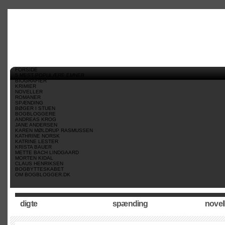
//
//
//
FORSIDE
5 MEST POPULÆRE EMNER
BIOGRAFIER
KRIMIER
NOVELLER
ROMANER
SPÆNDING
BØGER I STUEN
BOGBLOGGERE
ANDREAS KROG
JANE ANDERSEN
KAREN MØLDRUP RASMUSSEN
KATHRINE NORSK
KATRINE LESTER
KRISTA BAUER
METTE BACH LINDGAARD
MORTEN KIDAL
CLAUS HENRIKSEN
BOGBYTTESKABET
OM BOGBLOGGER.DK
digte
spænding
novel