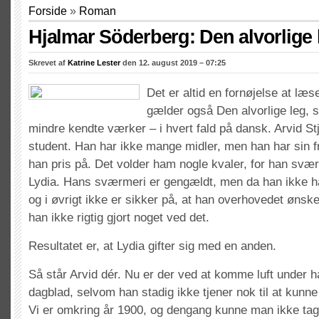
Forside
»
Roman
Hjalmar Söderberg: Den alvorlige 
Skrevet af
Katrine Lester
den 12. august 2019 – 07:25
Det er altid en fornøjelse at læ
gælder også Den alvorlige leg, 
mindre kendte værker – i hvert fald på dansk. Arvid St
student. Han har ikke mange midler, men han har sin f
han pris på. Det volder ham nogle kvaler, for han svæ
Lydia. Hans sværmeri er gengældt, men da han ikke ha
og i øvrigt ikke er sikker på, at han overhovedet ønsker
han ikke rigtig gjort noget ved det.
Resultatet er, at Lydia gifter sig med en anden.
Så står Arvid dér. Nu er der ved at komme luft under h
dagblad, selvom han stadig ikke tjener nok til at kunne 
Vi er omkring år 1900, og dengang kunne man ikke tage