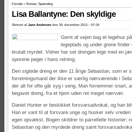
Forside
»
Roman
,
Spænding
Lisa Ballantyne: Den skyldige
Skrevet af
Jane Andersen
den 30. december 2013 – 07:34
Gemt af vejen bag et legehus på 
legeplads og under grene finder
brutalt myrdet. Vidner har set drengen lege med en j
sporene peger i hans retning.
Den sigtede dreng er den 11 årige Sebastian, som er s
forretningsmand der ikke er særlig nærværende i Seba
der alt for ofte går syg i seng. Man fornemmer snart, a
begavet dreng, fra et hjem uden ret meget nærvær.
Daniel Hunter er beskikket forsvarsadvokat, og han bli
Han er vant til at forsvare unge og husker selv vreden
egen opvækst. Bogen skildrer to parrellelle historier:
Sebastian og den myrdede dreng samt forsvarsadvok