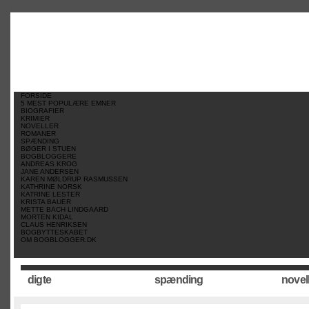
//
//
//
FORSIDE
5 MEST POPULÆRE EMNER
BIOGRAFIER
KRIMIER
NOVELLER
ROMANER
SPÆNDING
BØGER I STUEN
BOGBLOGGERE
ANDREAS KROG
JANE ANDERSEN
KAREN MØLDRUP RASMUSSEN
KATHRINE NORSK
KATRINE LESTER
KRISTA BAUER
METTE BACH LINDGAARD
MORTEN KIDAL
CLAUS HENRIKSEN
BOGBYTTESKABET
OM BOGBLOGGER.DK
digte
spænding
novel