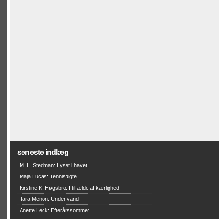
seneste indlæg
M. L. Stedman: Lyset i havet
Maja Lucas: Tennisdigte
Kirstine K. Høgsbro: I tilfælde af kærlighed
Tara Menon: Under vand
Anette Leck: Efterårssommer