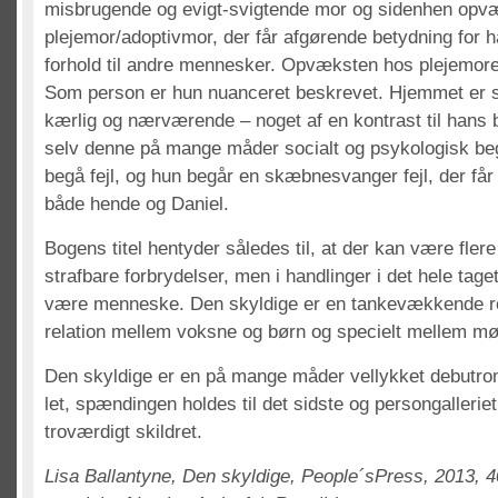
misbrugende og evigt-svigtende mor og sidenhen opv
plejemor/adoptivmor, der får afgørende betydning for h
forhold til andre mennesker. Opvæksten hos plejemor
Som person er hun nuanceret beskrevet. Hjemmet er sn
kærlig og nærværende – noget af en kontrast til hans 
selv denne på mange måder socialt og psykologisk b
begå fejl, og hun begår en skæbnesvanger fejl, der få
både hende og Daniel.
Bogens titel hentyder således til, at der kan være flere
strafbare forbrydelser, men i handlinger i det hele tage
være menneske. Den skyldige er en tankevækkende 
relation mellem voksne og børn og specielt mellem mø
Den skyldige er en på mange måder vellykket debutro
let, spændingen holdes til det sidste og persongallerie
troværdigt skildret.
Lisa Ballantyne, Den skyldige, People´sPress, 2013, 4