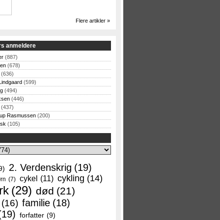
Flere artikler »
rs anmeldere
er
(887)
sen
(678)
(636)
Lindgaard
(599)
og
(494)
ksen
(446)
(437)
rup Rasmussen
(200)
rsk
(105)
2. Verdenskrig
(19)
9)
cykling
(14)
cykel
(11)
rn
(7)
rk
(29)
død
(21)
familie
(18)
(16)
(19)
forfatter
(9)