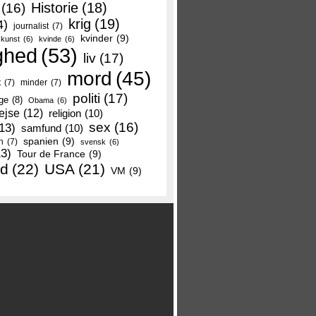
Historie
(18)
(16)
krig
(19)
4)
journalist
(7)
kvinder
(9)
kunst
(6)
kvinde
(6)
ghed
(53)
liv
(17)
mord
(45)
t
(7)
minder
(7)
politi
(17)
ge
(8)
Obama
(6)
ejse
(12)
religion
(10)
sex
(16)
13)
samfund
(10)
spanien
(9)
n
(7)
svensk
(6)
13)
Tour de France
(9)
nd
(22)
USA
(21)
VM
(9)