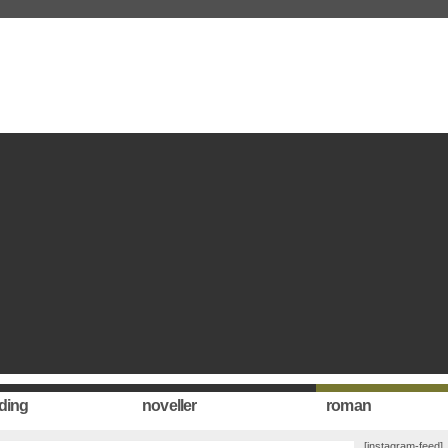
ding
noveller
roman
[instagram-feed]