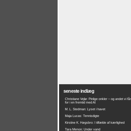
seneste indlæg
Christiane Vejlø: Pinlige onkler – og andet vi få
for i en fremtid med AI
M. L. Stedman: Lyset i havet
Maja Lucas: Tennisdigte
Kirstine K. Høgsbro: I tilfælde af kærlighed
Tara Menon: Under vand