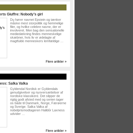
rts Giuffre: Nobody’s girl
Du hører navnet Epstein og tænker
måske mest storpolitik og hemmelige
filer, og hvilke celebre navne, der er
involveret. Men bag den sensationelle
mediedækning findes menneskelige
skæbner, hvis liv er ødelagte af
magtfulde menneskers lemfældige …
Flere artikler »
»
ess: Salka Valka
Gyldendal Nordisk er Gyldendals
genudgivelser og nyoversættelser af
nordiske klassikere. Det slipper de
rigtig godt afsted med og serien tager
os både til Danmark, Norge, Færøerne
og Sverige. Salka Valka af
nobelprismodtageren Halldór Laxness
udvider …
Flere artikler »