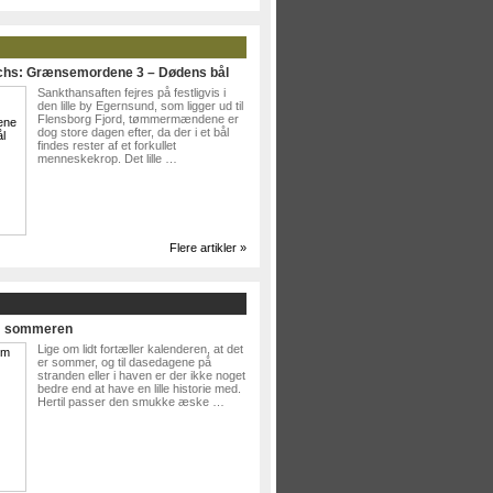
ichs: Grænsemordene 3 – Dødens bål
Sankthansaften fejres på festligvis i
den lille by Egernsund, som ligger ud til
Flensborg Fjord, tømmermændene er
dog store dagen efter, da der i et bål
findes rester af et forkullet
menneskekrop. Det lille …
Flere artikler »
Om sommeren
Lige om lidt fortæller kalenderen, at det
er sommer, og til dasedagene på
stranden eller i haven er der ikke noget
bedre end at have en lille historie med.
Hertil passer den smukke æske …