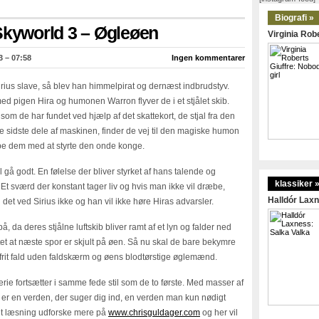
Biografi »
Skyworld 3 – Øgleøen
Virginia Robe
3 – 07:58
Ingen kommentarer
irius slave, så blev han himmelpirat og dernæst indbrudstyv.
 pigen Hira og humonen Warron flyver de i et stjålet skib.
om de har fundet ved hjælp af det skattekort, de stjal fra den
sidste dele af maskinen, finder de vej til den magiske humon
e dem med at styrte den onde konge.
l gå godt. En følelse der bliver styrket af hans talende og
klassiker 
 Et sværd der konstant tager liv og hvis man ikke vil dræbe,
Halldór Laxn
 det ved Sirius ikke og han vil ikke høre Hiras advarsler.
å, da deres stjålne luftskib bliver ramt af et lyn og falder ned
tet at næste spor er skjult på øen. Så nu skal de bare bekymre
 frit fald uden faldskærm og øens blodtørstige øglemænd.
serie fortsætter i samme fede stil som de to første. Med masser af
r en verden, der suger dig ind, en verden man kun nødigt
ndt læsning udforske mere på
www.chrisguldager.com
og her vil