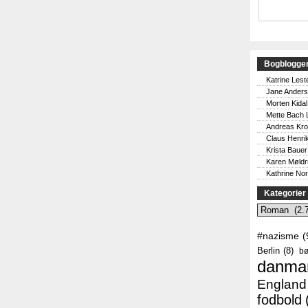
Bogblogge
Katrine Lest
Jane Ander
Morten Kidal
Mette Bach 
Andreas Kr
Claus Henri
Krista Bauer
Karen Møld
Kathrine No
Kategorier
Kategorier
#nazisme
(
Berlin
(8)
bø
danma
England
fodbold