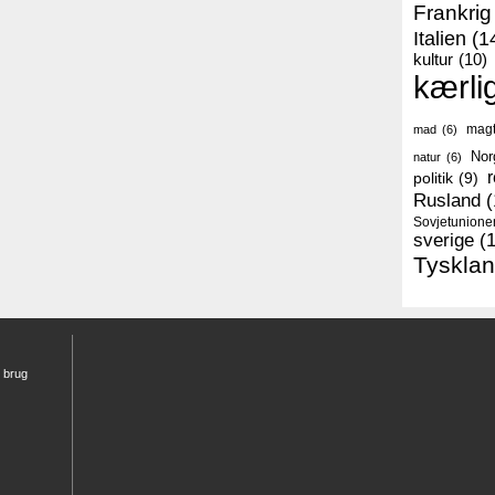
Frankrig
Italien
(1
kultur
(10)
kærli
mag
mad
(6)
Nor
natur
(6)
r
politik
(9)
Rusland
(
Sovjetunione
sverige
(
Tyskla
r brug