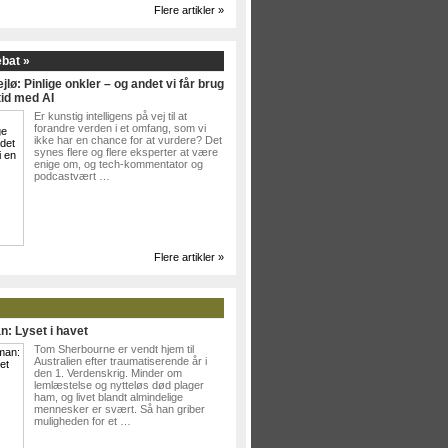
Flere artikler »
ebat »
jlø: Pinlige onkler – og andet vi får brug
tid med AI
Er kunstig intelligens på vej til at
forandre verden i et omfang, som vi
ikke har en chance for at vurdere? Det
synes flere og flere eksperter at være
enige om, og tech-kommentator og
podcastvært …
Flere artikler »
n: Lyset i havet
Tom Sherbourne er vendt hjem til
Australien efter traumatiserende år i
den 1. Verdenskrig. Minder om
lemlæstelse og nytteløs død plager
ham, og livet blandt almindelige
mennesker er svært. Så han griber
muligheden for et …