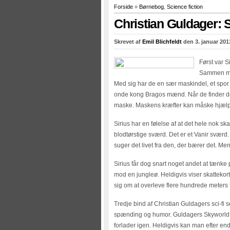
Forside
»
Børnebog
,
Science fiction
Christian Guldager: 
Skrevet af
Emil Blichfeldt
den 3. januar 201
Først var S
Sammen med
Med sig har de en sær maskindel, et spor s
onde kong Bragos mænd. Når de finder de 
maske. Maskens kræfter kan måske hjælp
Sirius har en følelse af at det hele nok ska
blodtørstige sværd. Det er et Vanir sværd.
suger det livet fra den, der bærer det. Men
Sirius får dog snart noget andet at tænke p
mod en jungleø. Heldigvis viser skattekor
sig om at overleve flere hundrede meters
Tredje bind af Christian Guldagers sci-fi 
spænding og humor. Guldagers Skyworld e
forlader igen. Heldigvis kan man efter e