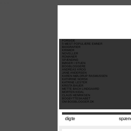
//
//
//
FORSIDE
5 MEST POPULÆRE EMNER
BIOGRAFIER
KRIMIER
NOVELLER
ROMANER
SPÆNDING
BØGER I STUEN
BOGBLOGGERE
ANDREAS KROG
JANE ANDERSEN
KAREN MØLDRUP RASMUSSEN
KATHRINE NORSK
KATRINE LESTER
KRISTA BAUER
METTE BACH LINDGAARD
MORTEN KIDAL
CLAUS HENRIKSEN
BOGBYTTESKABET
OM BOGBLOGGER.DK
digte
spæn