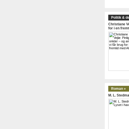
Politik & d
Christiane Ve
for i en frem
Roman »
M. L. Stedma