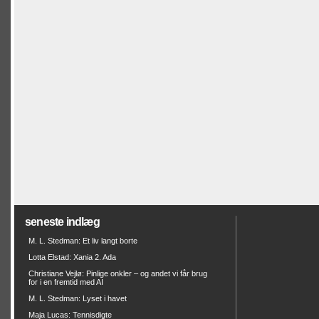
seneste indlæg
M. L. Stedman: Et liv langt borte
Lotta Elstad: Xania 2. Ada
Christiane Vejlø: Pinlige onkler – og andet vi får brug
for i en fremtid med AI
M. L. Stedman: Lyset i havet
Maja Lucas: Tennisdigte