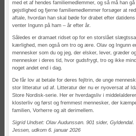
med et af hendes familiemedlemmer, og så må han gå 
gejstlighed og fjerne familiemedlemmer forsøger at re
aftale, hvordan han skal bøde for drabet efter datidens
venter Ingunn på ham – år efter år.
Således er dramaet ridset op for en storslået slægtss
kærlighed, men også om tro og ære. Olav og Ingunn e
mennesker som du og jeg, der elsker, lever, græder og
mennesker i deres tid, hvor gudsfrygt, tro og ikke min
noget andet end i dag.
De får lov at betale for deres fejltrin, de unge menne
stor litteratur ud af. Litteratur der nu er nyoversat af 
Store Nordisk-serie. Her er hverdagsliv i middelaldere
klosterliv og først og fremmest mennesker, der kæmpe
familien, Vorherre og alt derimellem.
Sigrid Undset: Olav Audunssøn. 901 sider, Gyldendal. 
Jessen, udkom 6. januar 2026