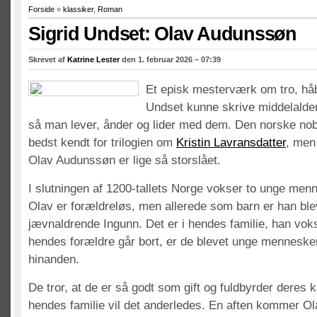
Forside
»
klassiker
,
Roman
Sigrid Undset: Olav Audunssøn
Skrevet af
Katrine Lester
den 1. februar 2026 – 07:39
Et episk mesterværk om tro, håb
Undset kunne skrive middelald
så man lever, ånder og lider med dem. Den norske nob
bedst kendt for trilogien om
Kristin Lavransdatter
, men
Olav Audunssøn er lige så storslået.
I slutningen af 1200-tallets Norge vokser to unge me
Olav er forældreløs, men allerede som barn er han blev
jævnaldrende Ingunn. Det er i hendes familie, han vok
hendes forældre går bort, er de blevet unge mennesker,
hinanden.
De tror, at de er så godt som gift og fuldbyrder deres
hendes familie vil det anderledes. En aften kommer Ola