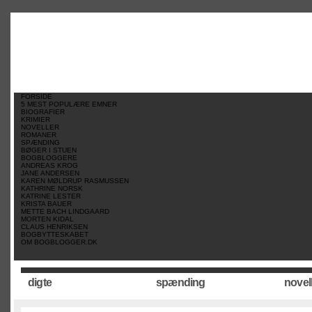
//
//
//
FORSIDE
5 MEST POPULÆRE EMNER
BIOGRAFIER
KRIMIER
NOVELLER
ROMANER
SPÆNDING
BØGER I STUEN
BOGBLOGGERE
ANDREAS KROG
JANE ANDERSEN
KAREN MØLDRUP RASMUSSEN
KATHRINE NORSK
KATRINE LESTER
KRISTA BAUER
METTE BACH LINDGAARD
MORTEN KIDAL
CLAUS HENRIKSEN
BOGBYTTESKABET
OM BOGBLOGGER.DK
digte
spænding
novel