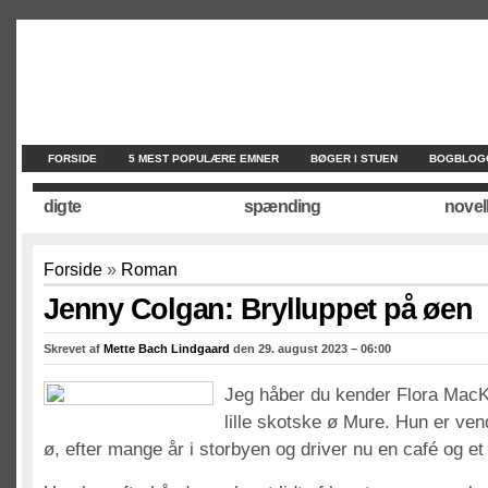
//
//
//
FORSIDE
5 MEST POPULÆRE EMNER
BØGER I STUEN
BOGBLOG
digte
spænding
novel
Forside
»
Roman
Jenny Colgan: Brylluppet på øen
Skrevet af
Mette Bach Lindgaard
den 29. august 2023 – 06:00
Jeg håber du kender Flora MacK
lille skotske ø Mure. Hun er vendt 
ø, efter mange år i storbyen og driver nu en café og et 