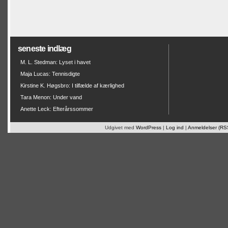
seneste indlæg
M. L. Stedman: Lyset i havet
Maja Lucas: Tennisdigte
Kirstine K. Høgsbro: I tilfælde af kærlighed
Tara Menon: Under vand
Anette Leck: Efterårssommer
Udgivet med
WordPress
|
Log ind
|
Anmeldelser (RS