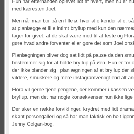
Hun har efterhånden oplevet lidt af hvert, men nu er hun 
med kæresten Joel.
Men når man bor på en lille ø, hvor alle kender alle, så
at planlægge et lille intimt bryllup med kun den nærmes
tager for givet, at de skal være med til at feste og Flor
gøre hvad andre forventer eller gøre det som Joel øns
Planlægningen bliver dog sat lidt på pause da den smu
bestemmer sig for at holde bryllup på øen. Hun er for
der ikke blander sig i planlægningen af et bryllup der 
vildere, smukkere og mere instagramvenligt end alt an
Flora vil gerne tjene pengene, der kommer i kassen ved
bryllup, men det har nogle konsekvenser hun ikke lig
Der sker en række forviklinger, krydret med lidt dram
skønt persongalleri og så har man faktisk en helt ige
Jenny Colgan-bog.