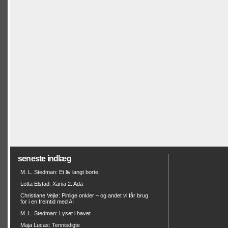
seneste indlæg
M. L. Stedman: Et liv langt borte
Lotta Elstad: Xania 2. Ada
Christiane Vejlø: Pinlige onkler – og andet vi får brug
for i en fremtid med AI
M. L. Stedman: Lyset i havet
Maja Lucas: Tennisdigte