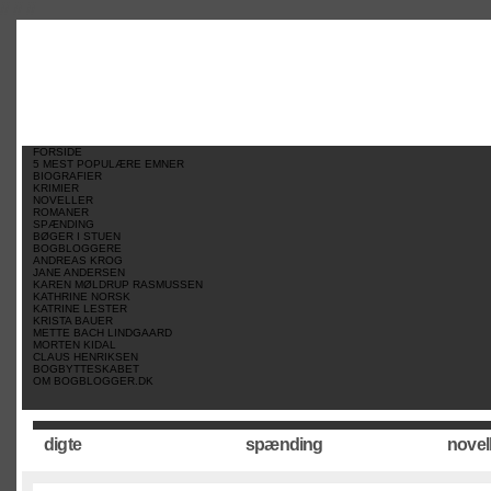
//
//
//
FORSIDE
5 MEST POPULÆRE EMNER
BIOGRAFIER
KRIMIER
NOVELLER
ROMANER
SPÆNDING
BØGER I STUEN
BOGBLOGGERE
ANDREAS KROG
JANE ANDERSEN
KAREN MØLDRUP RASMUSSEN
KATHRINE NORSK
KATRINE LESTER
KRISTA BAUER
METTE BACH LINDGAARD
MORTEN KIDAL
CLAUS HENRIKSEN
BOGBYTTESKABET
OM BOGBLOGGER.DK
digte
spænding
novel