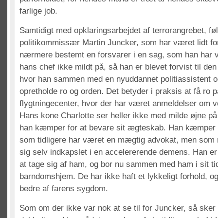
farlige job.
Samtidigt med opklaringsarbejdet af terrorangrebet, føl
politikommissær Martin Juncker, som har været lidt for
nærmere bestemt en forsvarer i en sag, som han har v
hans chef ikke mildt på, så han er blevet forvist til den
hvor han sammen med en nyuddannet politiassistent og 
opretholde ro og orden. Det betyder i praksis at få ro 
flygtningecenter, hvor der har været anmeldelser om v
Hans kone Charlotte ser heller ikke med milde øjne på
han kæmper for at bevare sit ægteskab. Han kæmper 
som tidligere har været en mægtig advokat, men som 
sig selv indkapslet i en accelererende demens. Han er fl
at tage sig af ham, og bor nu sammen med ham i sit tid
barndomshjem. De har ikke haft et lykkeligt forhold, og
bedre af farens sygdom.
Som om der ikke var nok at se til for Juncker, så sker