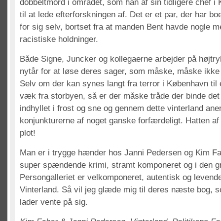
dobbeltmord i området, som han af sin tidligere chef i
til at lede efterforskningen af. Det er et par, der har bo
for sig selv, bortset fra at manden Bent havde nogle 
racistiske holdninger.
Både Signe, Juncker og kollegaerne arbejder på højtry
nytår for at løse deres sager, som måske, måske ik
Selv om der kan synes langt fra terror i København til
væk fra storbyen, så er der måske tråde der binde de
indhyllet i frost og sne og gennem dette vinterland an
konjunkturerne af noget ganske forfærdeligt. Hatten af
plot!
Man er i trygge hænder hos Janni Pedersen og Kim Fab
super spændende krimi, stramt komponeret og i den gr
Persongalleriet er velkomponeret, autentisk og levende
Vinterland. Så vil jeg glæde mig til deres næste bog, s
lader vente på sig.