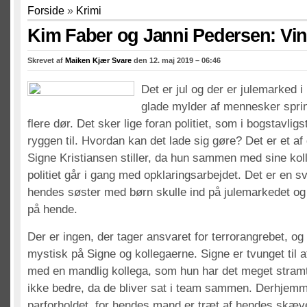
Forside
»
Krimi
Kim Faber og Janni Pedersen: Vin
Skrevet af
Maiken Kjær Svare
den 12. maj 2019 – 06:46
Det er jul og der er julemarked 
glade mylder af mennesker spri
flere dør. Det sker lige foran politiet, som i bogstavli
ryggen til. Hvordan kan det lade sig gøre? Det er et a
Signe Kristiansen stiller, da hun sammen med sine koll
politiet går i gang med opklaringsarbejdet. Det er en s
hendes søster med børn skulle ind på julemarkedet og 
på hende.
Der er ingen, der tager ansvaret for terrorangrebet, og 
mystisk på Signe og kollegaerne. Signe er tvunget til
med en mandlig kollega, som hun har det meget stramt
ikke bedre, da de bliver sat i team sammen. Derhj
parforholdet, for hendes mand er træt af hendes skæve