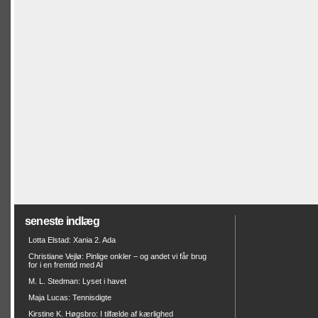
seneste indlæg
Lotta Elstad: Xania 2. Ada
Christiane Vejlø: Pinlige onkler – og andet vi får brug
for i en fremtid med AI
M. L. Stedman: Lyset i havet
Maja Lucas: Tennisdigte
Kirstine K. Høgsbro: I tilfælde af kærlighed