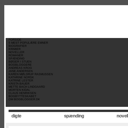
//
//
//
FORSIDE
5 MEST POPULÆRE EMNER
BIOGRAFIER
KRIMIER
NOVELLER
ROMANER
SPÆNDING
BØGER I STUEN
BOGBLOGGERE
ANDREAS KROG
JANE ANDERSEN
KAREN MØLDRUP RASMUSSEN
KATHRINE NORSK
KATRINE LESTER
KRISTA BAUER
METTE BACH LINDGAARD
MORTEN KIDAL
CLAUS HENRIKSEN
BOGBYTTESKABET
OM BOGBLOGGER.DK
digte
spænding
novel