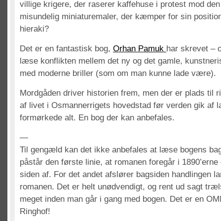
villige krigere, der raserer kaffehuse i protest mod de
misundelig miniaturemaler, der kæmper for sin position
hieraki?
Det er en fantastisk bog,
Orhan Pamuk
har skrevet – og
læse konflikten mellem det ny og det gamle, kunstneris
med moderne briller (som om man kunne lade være).
Mordgåden driver historien frem, men der er plads til r
af livet i Osmannerrigets hovedstad før verden gik af l
formørkede alt. En bog der kan anbefales.
—
Til gengæld kan det ikke anbefales at læse bogens bag
påstår den første linie, at romanen foregår i 1890’erne
siden af. For det andet afslører bagsiden handlingen lan
romanen. Det er helt unødvendigt, og rent ud sagt træ
meget inden man går i gang med bogen. Det er en OM
Ringhof!