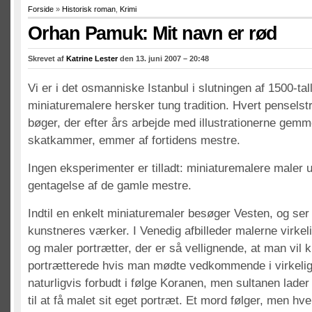
Forside
»
Historisk roman
,
Krimi
Orhan Pamuk: Mit navn er rød
Skrevet af
Katrine Lester
den 13. juni 2007 – 20:48
Vi er i det osmanniske Istanbul i slutningen af 1500-tal
miniaturemalere hersker tung tradition. Hvert penselst
bøger, der efter års arbejde med illustrationerne gem
skatkammer, emmer af fortidens mestre.
Ingen eksperimenter er tilladt: miniaturemalere maler u
gentagelse af de gamle mestre.
Indtil en enkelt miniaturemaler besøger Vesten, og ser
kunstneres værker. I Venedig afbilleder malerne virke
og maler portrætter, der er så vellignende, at man vi
portrætterede hvis man mødte vedkommende i virkelig
naturligvis forbudt i følge Koranen, men sultanen lader 
til at få malet sit eget portræt. Et mord følger, men hv