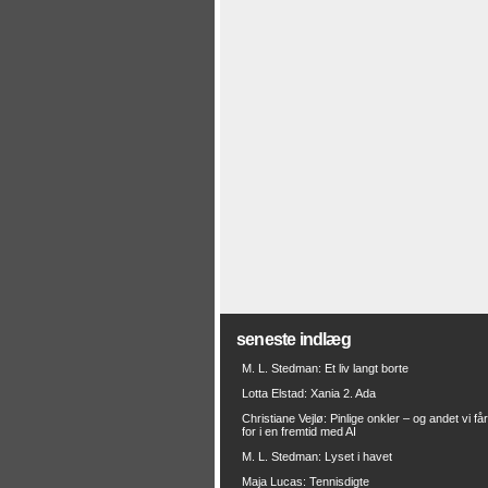
seneste indlæg
M. L. Stedman: Et liv langt borte
Lotta Elstad: Xania 2. Ada
Christiane Vejlø: Pinlige onkler – og andet vi få
for i en fremtid med AI
M. L. Stedman: Lyset i havet
Maja Lucas: Tennisdigte