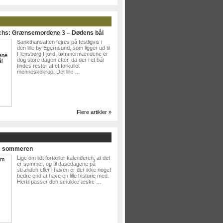
ichs: Grænsemordene 3 – Dødens bål
Sankthansaften fejres på festligvis i
den lille by Egernsund, som ligger ud til
Flensborg Fjord, tømmermændene er
dog store dagen efter, da der i et bål
findes rester af et forkullet
menneskekrop. Det lille …
Flere artikler »
Om sommeren
Lige om lidt fortæller kalenderen, at det
er sommer, og til dasedagene på
stranden eller i haven er der ikke noget
bedre end at have en lille historie med.
Hertil passer den smukke æske …