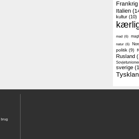
Frankrig
Italien
(1
kultur
(10)
kærli
mag
mad
(6)
Nor
natur
(6)
r
politik
(9)
Rusland
(
Sovjetunione
sverige
(
Tyskla
r brug