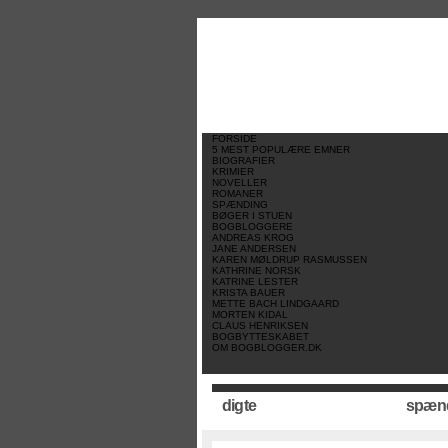
//
//
//
FORSIDE
5 MEST POPULÆRE EMNER
BIOGRAFIER
KRIMIER
NOVELLER
ROMANER
SPÆNDING
BØGER I STUEN
BOGBLOGGERE
ANDREAS KROG
JANE ANDERSEN
KAREN MØLDRUP RASMUSSEN
KATHRINE NORSK
KATRINE LESTER
KRISTA BAUER
METTE BACH LINDGAARD
MORTEN KIDAL
CLAUS HENRIKSEN
BOGBYTTESKABET
OM BOGBLOGGER.DK
digte
spæn