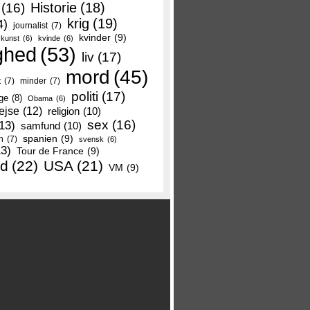
Historie
(18)
(16)
krig
(19)
4)
journalist
(7)
kvinder
(9)
kunst
(6)
kvinde
(6)
ghed
(53)
liv
(17)
mord
(45)
t
(7)
minder
(7)
politi
(17)
ge
(8)
Obama
(6)
ejse
(12)
religion
(10)
sex
(16)
13)
samfund
(10)
spanien
(9)
n
(7)
svensk
(6)
13)
Tour de France
(9)
nd
(22)
USA
(21)
VM
(9)