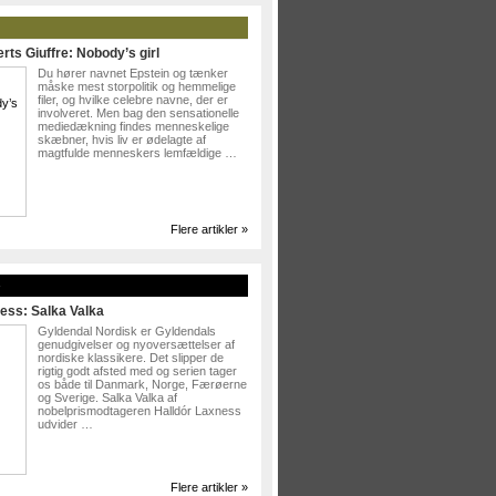
rts Giuffre: Nobody’s girl
Du hører navnet Epstein og tænker
måske mest storpolitik og hemmelige
filer, og hvilke celebre navne, der er
involveret. Men bag den sensationelle
mediedækning findes menneskelige
skæbner, hvis liv er ødelagte af
magtfulde menneskers lemfældige …
Flere artikler »
»
ess: Salka Valka
Gyldendal Nordisk er Gyldendals
genudgivelser og nyoversættelser af
nordiske klassikere. Det slipper de
rigtig godt afsted med og serien tager
os både til Danmark, Norge, Færøerne
og Sverige. Salka Valka af
nobelprismodtageren Halldór Laxness
udvider …
Flere artikler »