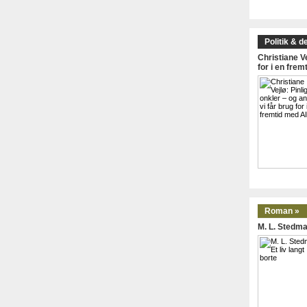
Politik & d
Christiane Ve
for i en frem
Roman »
M. L. Stedman