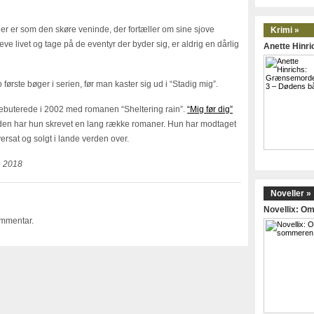
er er som den skøre veninde, der fortæller om sine sjove
Krimi »
ve livet og tage på de eventyr der byder sig, er aldrig en dårlig
Anette Hinr
første bøger i serien, før man kaster sig ud i “Stadig mig”.
debuterede i 2002 med romanen “Sheltering rain”.
“Mig før dig”
den har hun skrevet en lang række romaner. Hun har modtaget
ersat og solgt i lande verden over.
, 2018
Noveller »
Novellix: 
ommentar.