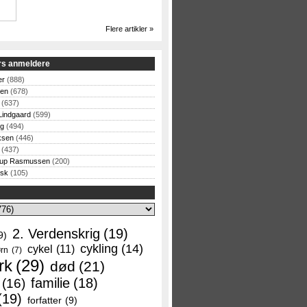
Flere artikler »
rs anmeldere
er
(888)
sen
(678)
(637)
Lindgaard
(599)
og
(494)
ksen
(446)
(437)
rup Rasmussen
(200)
rsk
(105)
2. Verdenskrig
(19)
9)
cykling
(14)
cykel
(11)
rn
(7)
rk
(29)
død
(21)
familie
(18)
(16)
(19)
forfatter
(9)