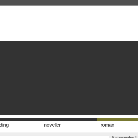
ding
noveller
roman
[instagram-feed]