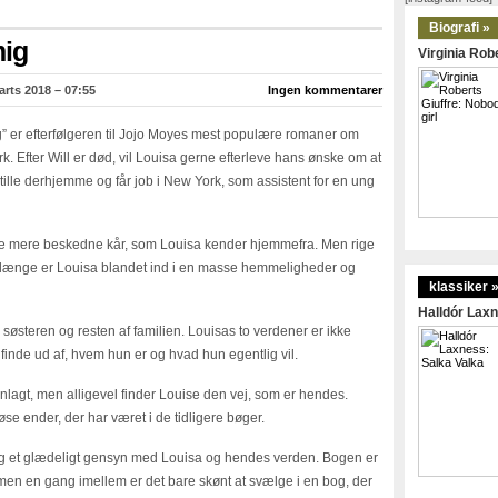
Biografi »
mig
Virginia Robe
rts 2018 – 07:55
Ingen kommentarer
g” er efterfølgeren til Jojo Moyes mest populære romaner om
k. Efter Will er død, vil Louisa gerne efterleve hans ønske om at
r stille derhjemme og får job i New York, som assistent for en ung
 de mere beskedne kår, som Louisa kender hjemmefra. Men rige
længe er Louisa blandet ind i en masse hemmeligheder og
klassiker 
Halldór Laxn
steren og resten af familien. Louisas to verdener er ikke
finde ud af, hvem hun er og hvad hun egentlig vil.
nlagt, men alligevel finder Louise den vej, som er hendes.
øse ender, der har været i de tidligere bøger.
g et glædeligt gensyn med Louisa og hendes verden. Bogen er
n, men en gang imellem er det bare skønt at svælge i en bog, der