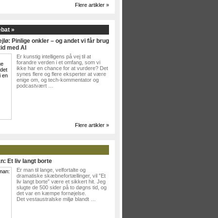
Flere artikler »
ebat »
jlø: Pinlige onkler – og andet vi får brug
tid med AI
Er kunstig intelligens på vej til at
forandre verden i et omfang, som vi
ikke har en chance for at vurdere? Det
synes flere og flere eksperter at være
enige om, og tech-kommentator og
podcastvært …
Flere artikler »
: Et liv langt borte
Er man til lange, velfortalte og
dramatiske skæbnefortællinger, vil ”Et
liv langt borte” være et sikkert hit. Jeg
slugte de 500 sider på to døgns tid, og
det var en kæmpe fornøjelse.
Det vestaustralske miljø blandt …