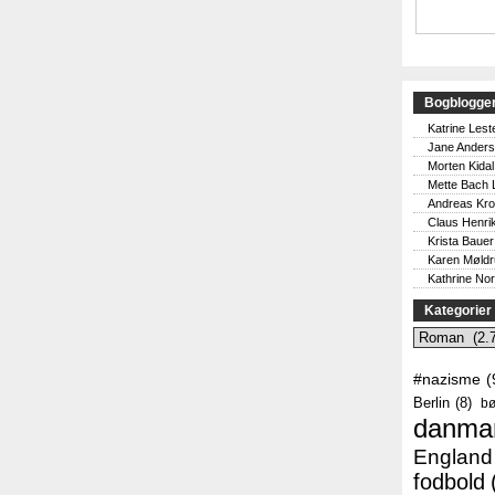
Bogblogge
Katrine Lest
Jane Ander
Morten Kidal
Mette Bach 
Andreas Kr
Claus Henri
Krista Bauer
Karen Møld
Kathrine No
Kategorier
Kategorier
#nazisme
(
Berlin
(8)
bø
danma
England
fodbold