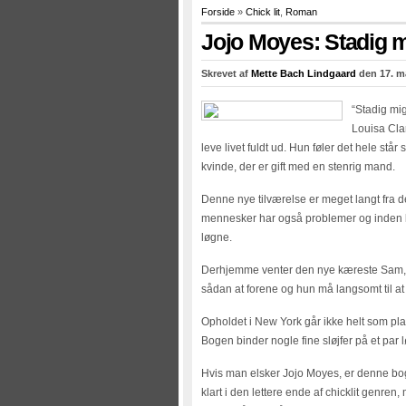
Forside
»
Chick lit
,
Roman
Jojo Moyes: Stadig 
Skrevet af
Mette Bach Lindgaard
den 17. ma
“Stadig mi
Louisa Clar
leve livet fuldt ud. Hun føler det hele stå
kvinde, der er gift med en stenrig mand.
Denne nye tilværelse er meget langt fra
mennesker har også problemer og inden 
løgne.
Derhjemme venter den nye kæreste Sam, sø
sådan at forene og hun må langsomt til at 
Opholdet i New York går ikke helt som pla
Bogen binder nogle fine sløjfer på et par l
Hvis man elsker Jojo Moyes, er denne bo
klart i den lettere ende af chicklit genre