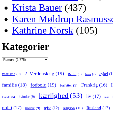
Krista Bauer
(437)
Karen Møldrup Rasmuss
Kathrine Norsk
(105)
Kategorier
Kategorier
2. Verdenskrig
(19)
cykel
(1
#nazisme
(9)
Berlin
(8)
børn
(7)
familie
(18)
fodbold
(19)
Frankrig
(16)
forfatter
(9)
kærlighed
(53)
liv
(17)
kvinder
(9)
kvinde
(6)
mad
(
politi
(17)
Rusland
(13)
rejse
(12)
religion
(10)
politik
(9)