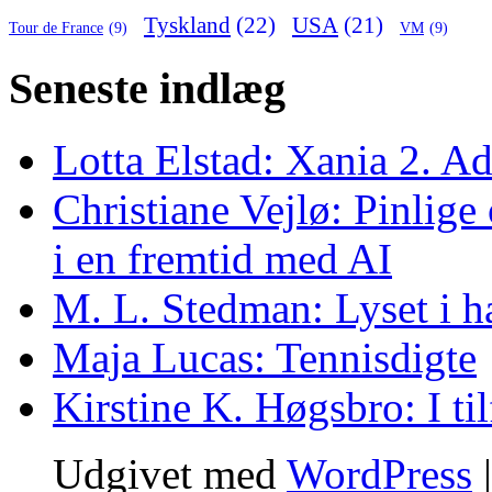
Tyskland
(22)
USA
(21)
Tour de France
(9)
VM
(9)
Seneste indlæg
Lotta Elstad: Xania 2. A
Christiane Vejlø: Pinlige 
i en fremtid med AI
M. L. Stedman: Lyset i h
Maja Lucas: Tennisdigte
Kirstine K. Høgsbro: I ti
Udgivet med
WordPress