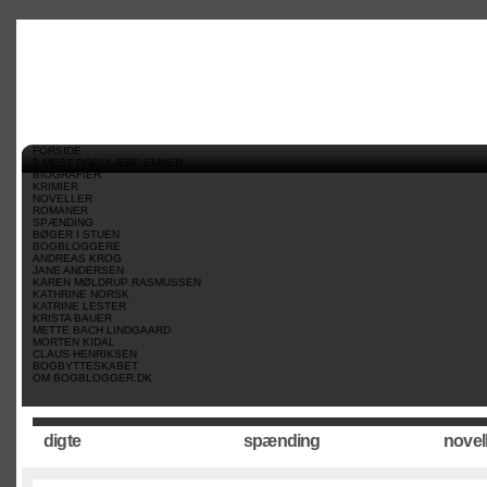
//
//
//
FORSIDE
5 MEST POPULÆRE EMNER
BIOGRAFIER
KRIMIER
NOVELLER
ROMANER
SPÆNDING
BØGER I STUEN
BOGBLOGGERE
ANDREAS KROG
JANE ANDERSEN
KAREN MØLDRUP RASMUSSEN
KATHRINE NORSK
KATRINE LESTER
KRISTA BAUER
METTE BACH LINDGAARD
MORTEN KIDAL
CLAUS HENRIKSEN
BOGBYTTESKABET
OM BOGBLOGGER.DK
digte
spænding
novel