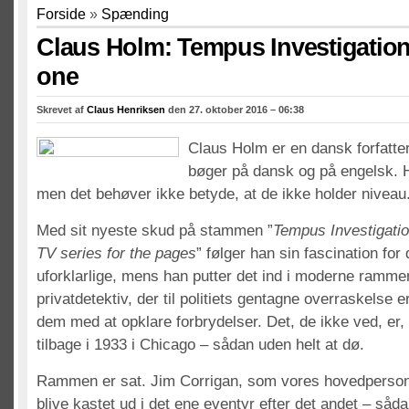
Forside
»
Spænding
Claus Holm: Tempus Investigatio
one
Skrevet af
Claus Henriksen
den 27. oktober 2016 – 06:38
Claus Holm er en dansk forfatter
bøger på dansk og på engelsk. 
men det behøver ikke betyde, at de ikke holder niveau
Med sit nyeste skud på stammen ”
Tempus Investigati
TV series for the pages
” følger han sin fascination for
uforklarlige, mens han putter det ind i moderne rammer
privatdetektiv, der til politiets gentagne overraskelse er
dem med at opklare forbrydelser. Det, de ikke ved, er,
tilbage i 1933 i Chicago – sådan uden helt at dø.
Rammen er sat. Jim Corrigan, som vores hovedperson he
blive kastet ud i det ene eventyr efter det andet – såd