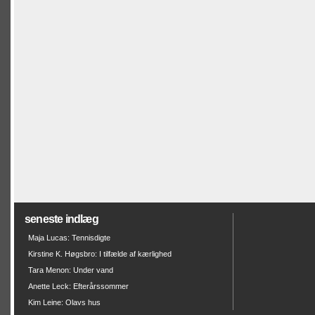
seneste indlæg
Maja Lucas: Tennisdigte
Kirstine K. Høgsbro: I tilfælde af kærlighed
Tara Menon: Under vand
Anette Leck: Efterårssommer
Kim Leine: Olavs hus