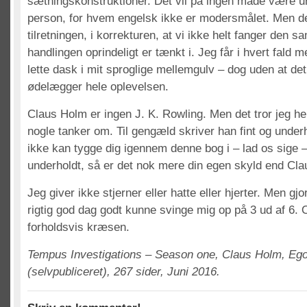
sætningskonstruktioner. Det vil på ingen måde være una
person, for hvem engelsk ikke er modersmålet. Men de
tilretningen, i korrekturen, at vi ikke helt fanger den 
handlingen oprindeligt er tænkt i. Jeg får i hvert fald
lette dask i mit sproglige mellemgulv – dog uden at d
ødelægger hele oplevelsen.
Claus Holm er ingen J. K. Rowling. Men det tror jeg hel
nogle tanker om. Til gengæld skriver han fint og under
ikke kan tygge dig igennem denne bog i – lad os sige –
underholdt, så er det nok mere din egen skyld end Cl
Jeg giver ikke stjerner eller hatte eller hjerter. Men gjo
rigtig god dag godt kunne svinge mig op på 3 ud af 6. O
forholdsvis kræsen.
Tempus Investigations – Season one, Claus Holm, Ego
(selvpubliceret), 267 sider, Juni 2016.