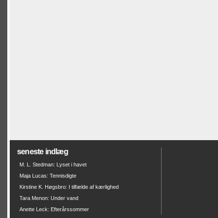
seneste indlæg
M. L. Stedman: Lyset i havet
Maja Lucas: Tennisdigte
Kirstine K. Høgsbro: I tilfælde af kærlighed
Tara Menon: Under vand
Anette Leck: Efterårssommer