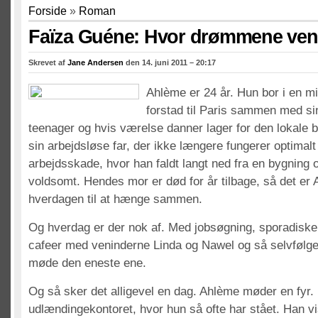
Forside
»
Roman
Faïza Guéne: Hvor drømmene ven
Skrevet af
Jane Andersen
den 14. juni 2011 – 20:17
Ahlème er 24 år. Hun bor i en min
forstad til Paris sammen med sin 
teenager og hvis værelse danner lager for den lokale 
sin arbejdsløse far, der ikke længere fungerer optimalt
arbejdsskade, hvor han faldt langt ned fra en bygning o
voldsomt. Hendes mor er død for år tilbage, så det er
hverdagen til at hænge sammen.
Og hverdag er der nok af. Med jobsøgning, sporadisk
cafeer med veninderne Linda og Nawel og så selvfølg
møde den eneste ene.
Og så sker det alligevel en dag. Ahlème møder en fyr. 
udlændingekontoret, hvor hun så ofte har stået. Han v