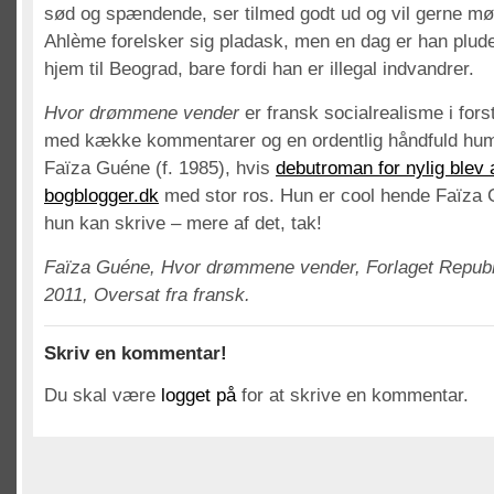
sød og spændende, ser tilmed godt ud og vil gerne m
Ahlème forelsker sig pladask, men en dag er han plud
hjem til Beograd, bare fordi han er illegal indvandrer.
Hvor drømmene vender
er fransk socialrealisme i for
med kække kommentarer og en ordentlig håndfuld humo
Faïza Guéne (f. 1985), hvis
debutroman for nylig blev
bogblogger.dk
med stor ros. Hun er cool hende Faïza 
hun kan skrive – mere af det, tak!
Faïza Guéne, Hvor drømmene vender, Forlaget Republik
2011, Oversat fra fransk.
Skriv en kommentar!
Du skal være
logget på
for at skrive en kommentar.