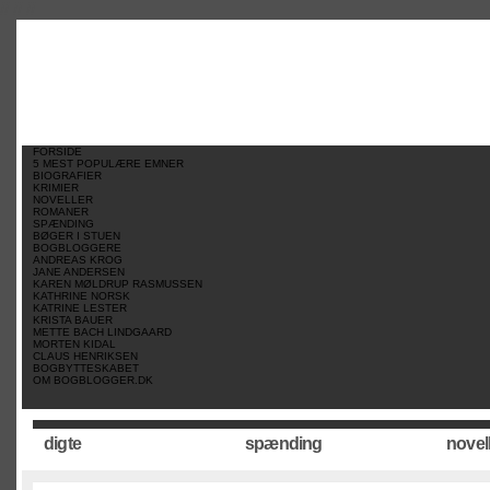
//
//
//
FORSIDE
5 MEST POPULÆRE EMNER
BIOGRAFIER
KRIMIER
NOVELLER
ROMANER
SPÆNDING
BØGER I STUEN
BOGBLOGGERE
ANDREAS KROG
JANE ANDERSEN
KAREN MØLDRUP RASMUSSEN
KATHRINE NORSK
KATRINE LESTER
KRISTA BAUER
METTE BACH LINDGAARD
MORTEN KIDAL
CLAUS HENRIKSEN
BOGBYTTESKABET
OM BOGBLOGGER.DK
digte
spænding
novel